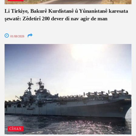
Li Tirkiye, Bakurê Kurdistanê û Yûnanistanê karesata
şewatê: Zêdetirî 200 dever di nav agir de man
01/08/2026
CÎHAN