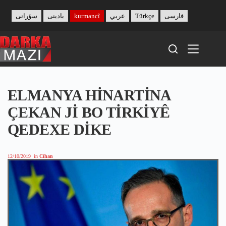
Skip
to
سۆرانی
بادینی
kurmancî
عربي
Türkçe
فارسی
content
ELMANYA HİNARTİNA
ÇEKAN Jİ BO TİRKİYÊ
QEDEXE DİKE
12/10/2019
in
Cîhan