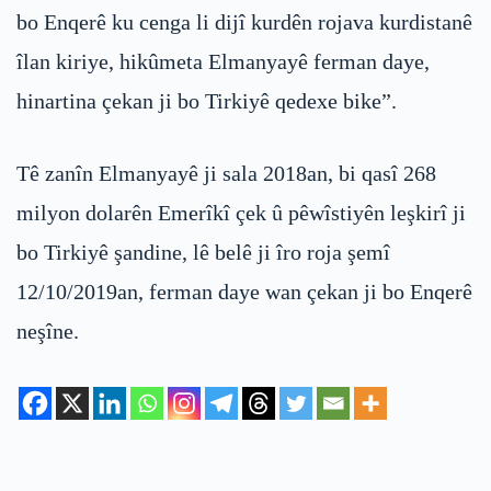
bo Enqerê ku cenga li dijî kurdên rojava kurdistanê
îlan kiriye, hikûmeta Elmanyayê ferman daye,
hinartina çekan ji bo Tirkiyê qedexe bike”.
Tê zanîn Elmanyayê ji sala 2018an, bi qasî 268
milyon dolarên Emerîkî çek û pêwîstiyên leşkirî ji
bo Tirkiyê şandine, lê belê ji îro roja şemî
12/10/2019an, ferman daye wan çekan ji bo Enqerê
neşîne.