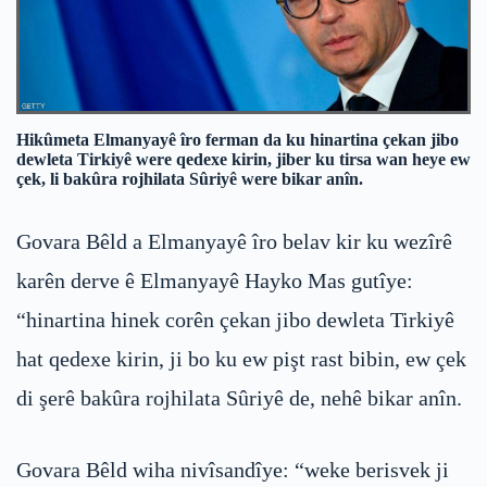
Hikûmeta Elmanyayê îro ferman da ku hinartina çekan jibo
dewleta Tirkiyê were qedexe kirin, jiber ku tirsa wan heye ew
çek, li bakûra rojhilata Sûriyê were bikar anîn.
Govara Bêld a Elmanyayê îro belav kir ku wezîrê
karên derve ê Elmanyayê Hayko Mas gutîye:
“hinartina hinek corên çekan jibo dewleta Tirkiyê
hat qedexe kirin, ji bo ku ew pişt rast bibin, ew çek
di şerê bakûra rojhilata Sûriyê de, nehê bikar anîn.
Govara Bêld wiha nivîsandîye: “weke berisvek ji