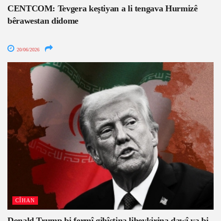
CENTCOM: Tevgera keştiyan a li tengava Hurmizê
bêrawestan didome
20/06/2026
CÎHAN
Donald Trump bi fermî gihîştina lihevkirina dawî ya bi