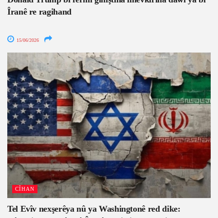
Îranê re ragihand
15/06/2026
CÎHAN
Tel Evîv nexşerêya nû ya Washingtonê red dike: