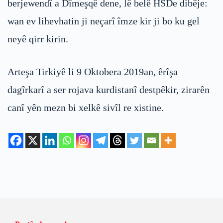
berjewendî a Dîmeşqê dene, lê belê HSDe dibêje:
wan ev lihevhatin ji neçarî îmze kir ji bo ku gel
neyê qirr kirin.
Arteşa Tirkiyê li 9 Oktobera 2019an, êrîşa
dagîrkarî a ser rojava kurdistanî destpêkir, zirarên
canî yên mezn bi xelkê sivîl re xistine.