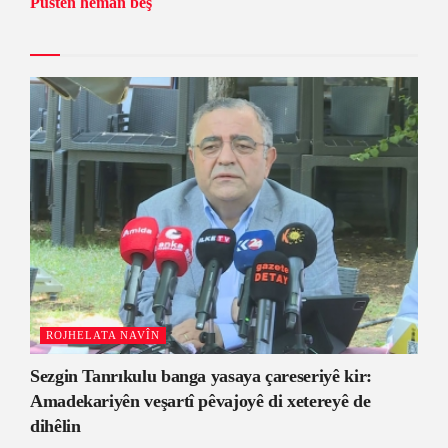
Pustên heman beş
ROJHELATA NAVÎN
Sezgin Tanrıkulu banga yasaya çareseriyê kir:
Amadekariyên veşartî pêvajoyê di xetereyê de
dihêlin