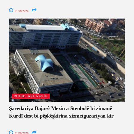
01/08/2026
ROJHELATA NAVÎN
Şaredariya Bajarê Mezin a Stenbolê bi zimanê
Kurdî dest bi pêşkêşkirina xizmetguzariyan kir
01/08/2026