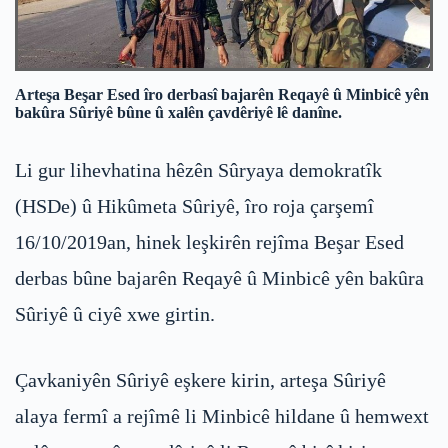
Arteşa Beşar Esed îro derbasî bajarên Reqayê û Minbicê yên
bakûra Sûriyê bûne û xalên çavdêriyê lê danîne.
Li gur lihevhatina hêzên Sûryaya demokratîk
(HSDe) û Hikûmeta Sûriyê, îro roja çarşemî
16/10/2019an, hinek leşkirên rejîma Beşar Esed
derbas bûne bajarên Reqayê û Minbicê yên bakûra
Sûriyê û ciyê xwe girtin.
Çavkaniyên Sûriyê eşkere kirin, arteşa Sûriyê
alaya fermî a rejîmê li Minbicê hildane û hemwext