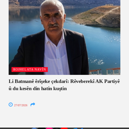
ROJHELATA NAVÎN
Li Batmanê êrîşeke çekdarî: Rêveberekî AK Partiyê
û du kesên din hatin kuştin
27/07/2026