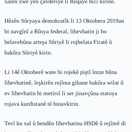
xalên xwe yên çavdêriyê li Reqayê bicî kirine.
Hêzên Sûryaya demokratîk li 13 Oktobera 2019an
bi navgînî a Rûsya federal, lihevhatin ji bo
belavebûna arteşa Sûriyê li rojhelata Firatê û
bakûra Sûriyê kirin.
Li 14ê Oktoberê wate bi rojekê piştî îmze bûna
lihevhatinê, leşkirên rejîma gihane bakûra wilat û
ev lihevhatin bi metirsî li ser jinavçûna statoya
rojava kurdistanê tê binavkirin.
Tevî ku xal û bendên lihevhatina HSDê û rejîmê di