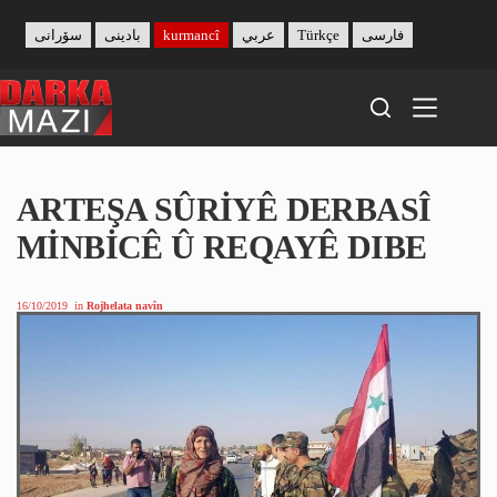
Skip
to
سۆرانی
بادینی
kurmancî
عربي
Türkçe
فارسی
content
ARTEŞA SÛRİYÊ DERBASÎ
MİNBİCÊ Û REQAYÊ DIBE
16/10/2019
in
Rojhelata navîn