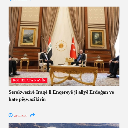
ROJHELATA NAVÎN
Serokwezîrê Iraqê li Enqereyê ji aliyê Erdoğan ve
hate pêşwazîkirin
28/07/2026