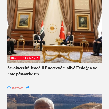
ROJHELATA NAVÎN
Serokwezîrê Iraqê li Enqereyê ji aliyê Erdoğan ve
hate pêşwazîkirin
28/07/2026