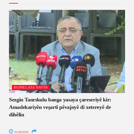
ROJHELATA NAVÎN
Sezgin Tanrıkulu banga yasaya çareseriyê kir:
Amadekariyên veşartî pêvajoyê di xetereyê de
dihêlin
01/08/2026