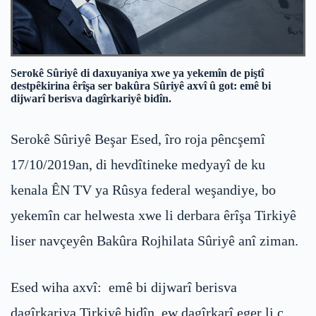
Serokê Sûriyê di daxuyaniya xwe ya yekemîn de piştî
destpêkirina êrîşa ser bakûra Sûriyê axvî û got: emê bi
dijwarî berisva dagîrkariyê bidîn.
Serokê Sûriyê Beşar Esed, îro roja pêncşemî
17/10/2019an, di hevdîtineke medyayî de ku
kenala ÊN TV ya Rûsya federal weşandiye, bo
yekemîn car helwesta xwe li derbara êrîşa Tirkiyê
liser navçeyên Bakûra Rojhilata Sûriyê anî ziman.
Esed wiha axvî: emê bi dijwarî berisva
dagîrkariya Tirkiyê bidîn, ew dagîrkarî eger li ç