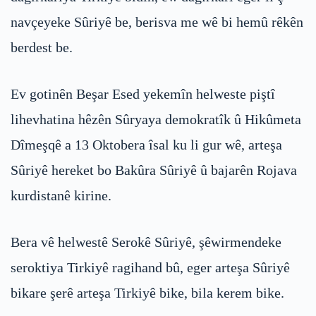
navçeyeke Sûriyê be, berisva me wê bi hemû rêkên
berdest be.
Ev gotinên Beşar Esed yekemîn helweste piştî
lihevhatina hêzên Sûryaya demokratîk û Hikûmeta
Dîmeşqê a 13 Oktobera îsal ku li gur wê, arteşa
Sûriyê hereket bo Bakûra Sûriyê û bajarên Rojava
kurdistanê kirine.
Bera vê helwestê Serokê Sûriyê, şêwirmendeke
seroktiya Tirkiyê ragihand bû, eger arteşa Sûriyê
bikare şerê arteşa Tirkiyê bike, bila kerem bike.