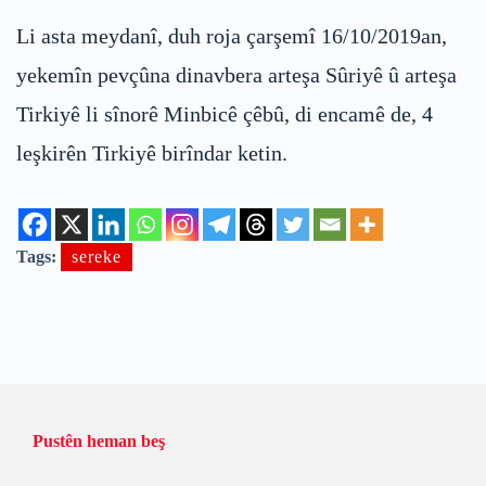
Li asta meydanî, duh roja çarşemî 16/10/2019an,
yekemîn pevçûna dinavbera arteşa Sûriyê û arteşa
Tirkiyê li sînorê Minbicê çêbû, di encamê de, 4
leşkirên Tirkiyê birîndar ketin.
Tags:
sereke
Pustên heman beş