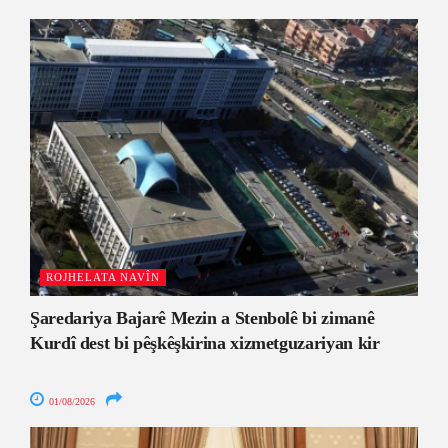
ROJHELATA NAVÎN
Şaredariya Bajarê Mezin a Stenbolê bi zimanê
Kurdî dest bi pêşkêşkirina xizmetguzariyan kir
01/08/2026