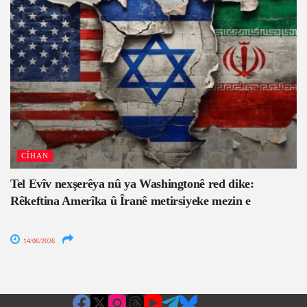
CÎHAN
Tel Evîv nexşerêya nû ya Washingtonê red dike:
Rêkeftina Amerîka û Îranê metirsiyeke mezin e
14/06/2026