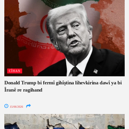
CÎHAN
Donald Trump bi fermî gihîştina lihevkirina dawî ya bi
Îranê re ragihand
15/06/2026