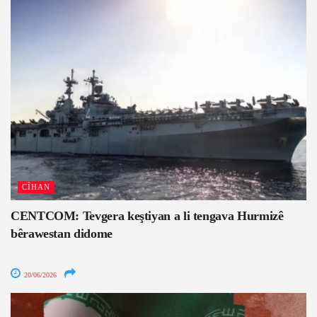
CÎHAN
CENTCOM: Tevgera keştiyan a li tengava Hurmizê
bêrawestan didome
20/06/2026