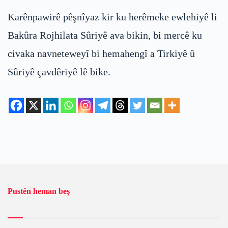
Karênpawirê pêşnîyaz kir ku herêmeke ewlehiyê li
Bakûra Rojhilata Sûriyê ava bikin, bi mercê ku
civaka navneteweyî bi hemahengî a Tirkiyê û
Sûriyê çavdêriyê lê bike.
Pustên heman beş