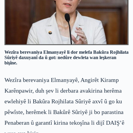
Wezîra berevaniya Elmanyayê li dor melefa Bakûra Rojhilata
Sûriyê daxuyanî da û got: nedûre dewleta wan leşkeran
bişîne.
Wezîra berevaniya Elmanyayê, Angirêt Kiramp
Karênpawir, duh şev li derbara avakirina herêma
ewlehiyê li Bakûra Rojhilata Sûriyê axvî û go ku
pêwîste, herêmek li Bakûrê Sûriyê ji bo parastina
Penaberan û garantî kirina tekoşîna li dijî DAIŞ’ê