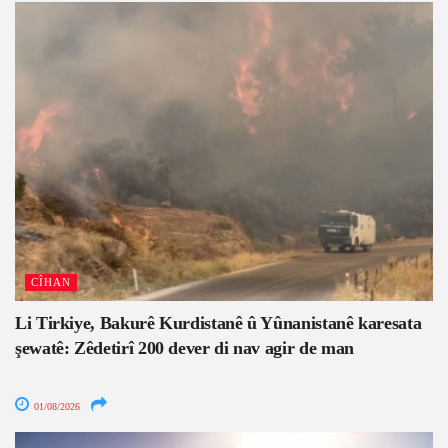
CÎHAN
Li Tirkiye, Bakurê Kurdistanê û Yûnanistanê karesata
şewatê: Zêdetirî 200 dever di nav agir de man
01/08/2026