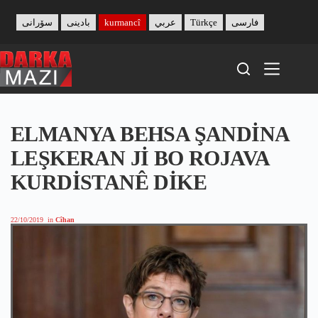
Skip
to
سۆرانی
بادینی
kurmancî
عربي
Türkçe
فارسی
content
ELMANYA BEHSA ŞANDİNA
LEŞKERAN Jİ BO ROJAVA
KURDİSTANÊ DİKE
22/10/2019
in
Cîhan