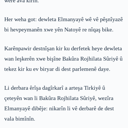
were ava kirin.
Her weha got: dewleta Elmanyayê wê vê pêşnîyazê
bi hevpeymanên xwe yên Natoyê re nîqaş bike.
Karênpawir destnîşan kir ku derfetek heye dewleta
wan leşkerên xwe bişîne Bakûra Rojhilata Sûriyê û
tekez kir ku ev biryar di dest parlemenê daye.
Li derbara êrîşa dagîrkarî a arteşa Tirkiyê û
çeteyên wan li Bakûra Rojhilata Sûriyê, wezîra
Elmanyayê dibêje: nikarîn li vê derbarê de dest
vala bimînîn.