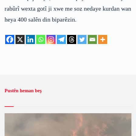
rabûrî wexta gotî ji xwe me soz nedaye kurdan wan
heya 400 salên din biparêzin.
Pustên heman beş