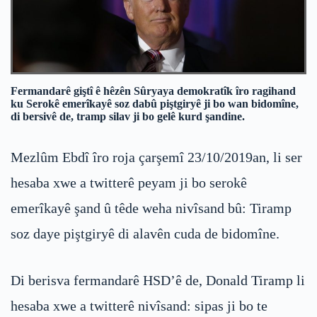
Fermandarê giştî ê hêzên Sûryaya demokratîk îro ragihand
ku Serokê emerîkayê soz dabû piştgiryê ji bo wan bidomîne,
di bersivê de, tramp silav ji bo gelê kurd şandine.
Mezlûm Ebdî îro roja çarşemî 23/10/2019an, li ser
hesaba xwe a twitterê peyam ji bo serokê
emerîkayê şand û têde weha nivîsand bû: Tiramp
soz daye piştgiryê di alavên cuda de bidomîne.
Di berisva fermandarê HSD’ê de, Donald Tiramp li
hesaba xwe a twitterê nivîsand: sipas ji bo te