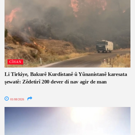
CÎHAN
Li Tirkiye, Bakurê Kurdistanê û Yûnanistanê karesata
şewatê: Zêdetirî 200 dever di nav agir de man
01/08/2026