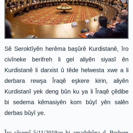
Sê Seroktîyên herêma başûrê Kurdistanê, îro
civîneke berifreh li gel aliyên siyasî ên
Kurdistanê li darxist û têde helwesta xwe a li
derbara rewşa Îraqê eşkere kirin, aliyên
Kurdistanî yek deng bûn ku ya li Îraqê çêdibe
bi sedema kêmasiyên kom bûyî yên salên
derbas bûyî ye.
Îro sêşemî 5/11/2019an bi amadebûna d. Berhem