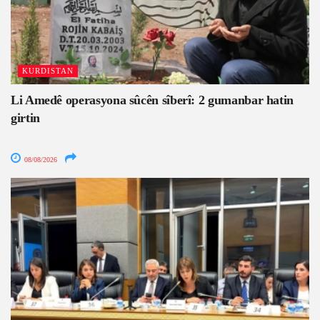
KURDISTAN
Li Amedê operasyona sûcên sîberî: 2 gumanbar hatin
girtin
08/08/2026