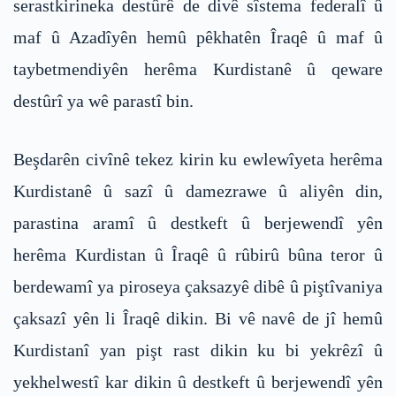
serastkirineka destûrê de divê sîstema federalî û
maf û Azadîyên hemû pêkhatên Îraqê û maf û
taybetmendiyên herêma Kurdistanê û qeware
destûrî ya wê parastî bin.
Beşdarên civînê tekez kirin ku ewlewîyeta herêma
Kurdistanê û sazî û damezrawe û aliyên din,
parastina aramî û destkeft û berjewendî yên
herêma Kurdistan û Îraqê û rûbirû bûna teror û
berdewamî ya piroseya çaksazyê dibê û piştîvaniya
çaksazî yên li Îraqê dikin. Bi vê navê de jî hemû
Kurdistanî yan pişt rast dikin ku bi yekrêzî û
yekhelwestî kar dikin û destkeft û berjewendî yên