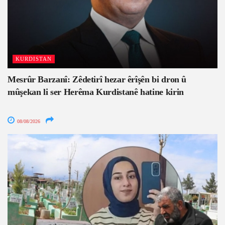
KURDISTAN
Mesrûr Barzanî: Zêdetirî hezar êrîşên bi dron û
mûşekan li ser Herêma Kurdistanê hatine kirin
08/08/2026