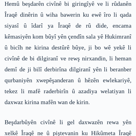
Hemû beşdarên civînê bi giringîyê ve li rûdanên
Îraqê dinêrin û wiha bawerin ku ewê îro li qada
siyasî û îdarî ya Îraqê de rû dide, encama
kêmasiyên kom bûyî yên çendîn sala yê Hukimranî
û bicîh ne kirina destûrê bûye, ji bo wê yekê li
civînê de bi dilgiranî ve rewş nirxandin, li heman
demî de ji bilî derbirîna dilgiranî yên li beranber
qurbaniyên xwepêşanderan û hêzên ewlekariyê,
tekez li mafê raderbirîn û azadiya welatiyan li
daxwaz kirina mafên wan de kirin.
Beşdarbûyên civînê li gel daxwazên rewa yên
xelkê Îraqê ne û piştevanin ku Hikûmeta Îraqê