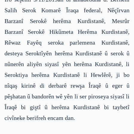
Salih Serok Komarê Îraqa federal, Nêçîrvan
Barzanî Serokê herêma Kurdistanê, Mesrûr
Barzanî Serokê Hikûmeta Herêma Kurdistanê,
Rêwaz Fayêq seroka parlemena Kurdistanê,
desteya Seroktîyên herêma Kurdistanê û serok û
nûnerên aliyên siyasî yên herêma Kurdistanê, li
Seroktiya herêma Kurdistanê li Hewlêrê, ji bo
nîqaş kirinê di derbarê rewşa Îraqê û eger û
pêşhatan û bandorên wê yên li ser piroseya siyasî li
Îraqê bi giştî û herêma Kurdistanê bi taybetî
civîneke berifreh encam dan.