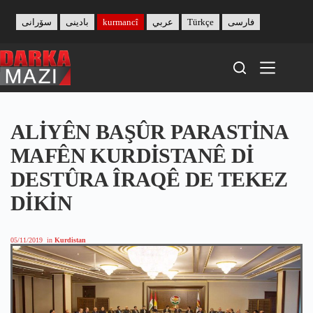
Skip
to
سۆرانی
بادینی
kurmancî
عربي
Türkçe
فارسی
content
ALİYÊN BAŞÛR PARASTİNA
MAFÊN KURDİSTANÊ Dİ
DESTÛRA ÎRAQÊ DE TEKEZ
DİKİN
05/11/2019
in
Kurdistan