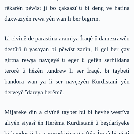
rêkarên pêwîst ji bo çaksazî û bi deng ve hatina
daxwazyên rewa yên wan li ber bigirin.
Li civînê de parastina aramiya Îraqê û damezrawên
destûrî û yasayan bi pêwîst zanîn, li gel ber çav
girtna rewşa navçeyê û eger û gefên serhildana
terorê û hêzên tundrew li ser Îraqê, bi taybetî
bandora wan ya li ser navçeyên Kurdistanî yên
derveyê îdareya herêmê.
Mijareke din a civînê taybet bû bi hevhelwestîya
aliyên siyasî ên Herêma Kurdistanê û beşdarîyeke
bi bandor ji bo çareserkirina giriftên Îraqê bi giştî