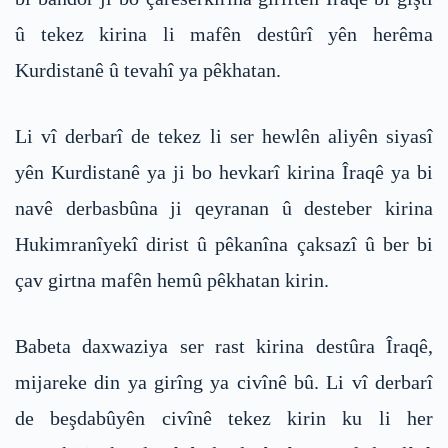
û tekez kirina li mafên destûrî yên herêma
Kurdistanê û tevahî ya pêkhatan.
Li vî derbarî de tekez li ser hewlên aliyên siyasî
yên Kurdistanê ya ji bo hevkarî kirina Îraqê ya bi
navê derbasbûna ji qeyranan û desteber kirina
Hukimranîyekî dirist û pêkanîna çaksazî û ber bi
çav girtna mafên hemû pêkhatan kirin.
Babeta daxwaziya ser rast kirina destûra Îraqê,
mijareke din ya girîng ya civînê bû. Li vî derbarî
de beşdabûyên civînê tekez kirin ku li her