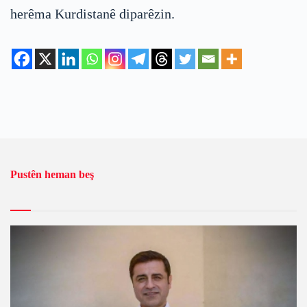
herêma Kurdistanê diparêzin.
Pustên heman beş