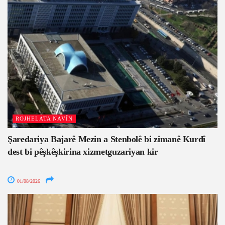
ROJHELATA NAVÎN
Şaredariya Bajarê Mezin a Stenbolê bi zimanê Kurdî
dest bi pêşkêşkirina xizmetguzariyan kir
01/08/2026