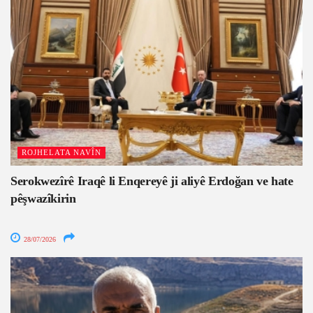
ROJHELATA NAVÎN
Serokwezîrê Iraqê li Enqereyê ji aliyê Erdoğan ve hate
pêşwazîkirin
28/07/2026