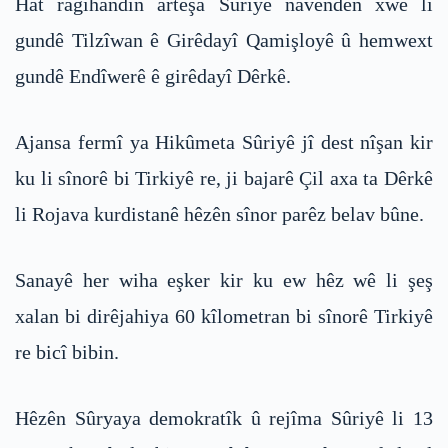
Hat ragihandin arteşa Sûriyê navendên xwe li
gundê Tilzîwan ê Girêdayî Qamişloyê û hemwext
gundê Endîwerê ê girêdayî Dêrkê.
Ajansa fermî ya Hikûmeta Sûriyê jî dest nîşan kir
ku li sînorê bi Tirkiyê re, ji bajarê Çil axa ta Dêrkê
li Rojava kurdistanê hêzên sînor parêz belav bûne.
Sanayê her wiha eşker kir ku ew hêz wê li şeş
xalan bi dirêjahiya 60 kîlometran bi sînorê Tirkiyê
re bicî bibin.
Hêzên Sûryaya demokratîk û rejîma Sûriyê li 13