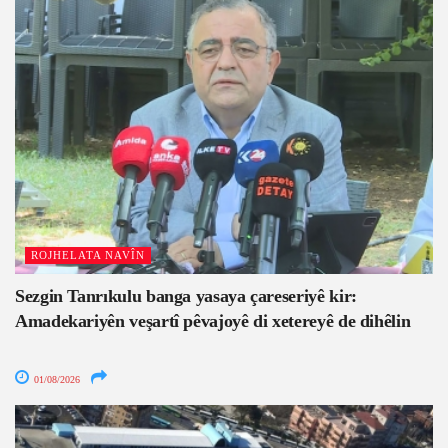
ROJHELATA NAVÎN
Sezgin Tanrıkulu banga yasaya çareseriyê kir:
Amadekariyên veşartî pêvajoyê di xetereyê de dihêlin
01/08/2026