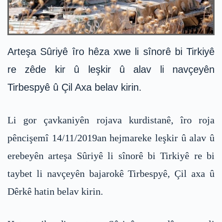
Arteşa Sûriyê îro hêza xwe li sînorê bi Tirkiyê
re zêde kir û leşkir û alav li navçeyên
Tirbespyê û Çil Axa belav kirin.
Li gor çavkaniyên rojava kurdistanê, îro roja
pêncişemî 14/11/2019an hejmareke leşkir û alav û
erebeyên arteşa Sûriyê li sînorê bi Tirkiyê re bi
taybet li navçeyên bajarokê Tirbespyê, Çil axa û
Dêrkê hatin belav kirin.