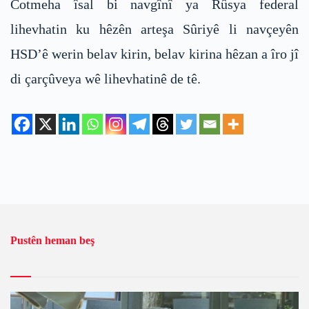
Cotmeha îsal bi navgînî ya Rûsya federal
lihevhatin ku hêzên arteşa Sûriyê li navçeyên
HSD’ê werin belav kirin, belav kirina hêzan a îro jî
di çarçûveya wê lihevhatinê de tê.
Pustên heman beş