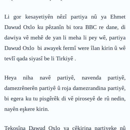
Li gor kesayetiyên nêzî partiya nû ya Ehmet
Dawud Oxlo ku pêzanîn bi tora BBC re dane, di
dawiya vê mehê de yan li meha li pey wê, partiya
Dawud Oxlo bi awayek fermî were îlan kirin û wê
tevlî qada siyasî be li Tirkiyê .
Heya niha navê partiyê, navenda partiyê,
damezrênerên partiyê û roja damezrandina partiyê,
bi egera ku tu pisgêrêk di vê piroseyê de rû nedin,
nayên eşkere kirin.
Tekoşîna Dawud Oxlo ya çêkirina partiyeke nû