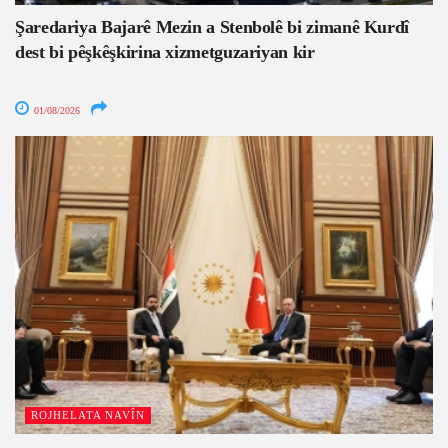
Şaredariya Bajarê Mezin a Stenbolê bi zimanê Kurdî
dest bi pêşkêşkirina xizmetguzariyan kir
01/08/2026
ROJHELATA NAVÎN