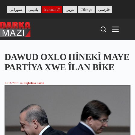
Skip
to
سۆرانی
بادینی
kurmancî
عربي
Türkçe
فارسی
content
DAWUD OXLO HİNEKÎ MAYE
PARTİYA XWE ÎLAN BİKE
17/11/2019
in
Rojhelata navîn