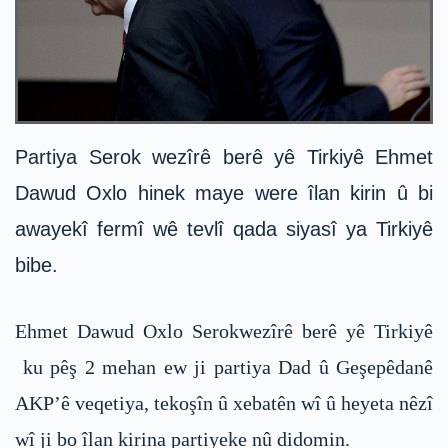
Partiya Serok wezîrê berê yê Tirkiyê Ehmet
Dawud Oxlo hinek maye were îlan kirin û bi
awayekî fermî wê tevlî qada siyasî ya Tirkiyê
bibe.
Ehmet Dawud Oxlo Serokwezîrê berê yê Tirkiyê
ku pêş 2 mehan ew ji partiya Dad û Geşepêdanê
AKP’ê veqetiya, tekoşîn û xebatên wî û heyeta nêzî
wî ji bo îlan kirina partiyeke nû didomin.