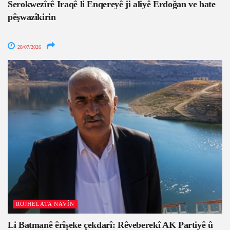
Serokwezîrê Iraqê li Enqereyê ji aliyê Erdoğan ve hate
pêşwazîkirin
28/07/2026
ROJHELATA NAVÎN
Li Batmanê êrîşeke çekdarî: Rêveberekî AK Partiyê û