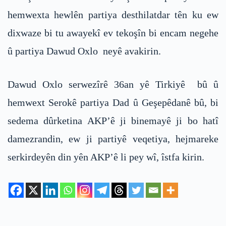
hemwexta hewlên partiya desthilatdar tên ku ew
dixwaze bi tu awayekî ev tekoşîn bi encam negehe
û partiya Dawud Oxlo neyê avakirin.
Dawud Oxlo serwezîrê 36an yê Tirkiyê bû û
hemwext Serokê partiya Dad û Geşepêdanê bû, bi
sedema dûrketina AKP’ê ji binemayê ji bo hatî
damezrandin, ew ji partiyê veqetiya, hejmareke
serkirdeyên din yên AKP’ê li pey wî, îstfa kirin.