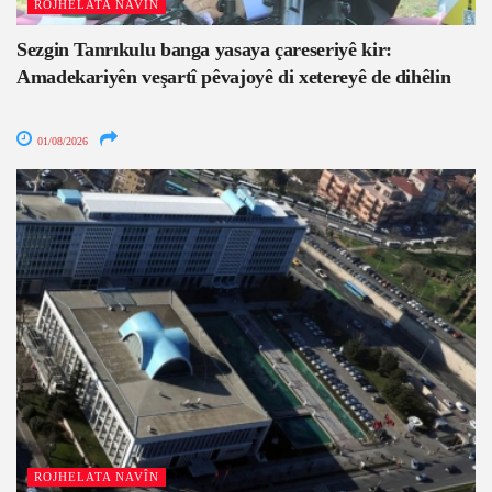
ROJHELATA NAVÎN
Sezgin Tanrıkulu banga yasaya çareseriyê kir:
Amadekariyên veşartî pêvajoyê di xetereyê de dihêlin
01/08/2026
ROJHELATA NAVÎN