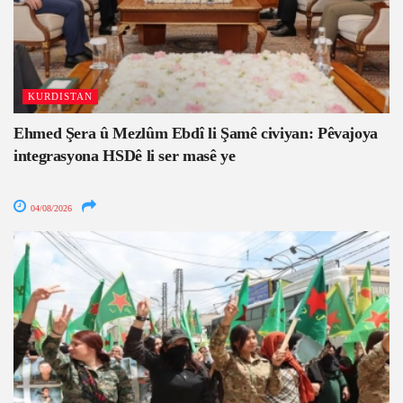
KURDISTAN
Ehmed Şera û Mezlûm Ebdî li Şamê civiyan: Pêvajoya
integrasyona HSDê li ser masê ye
04/08/2026