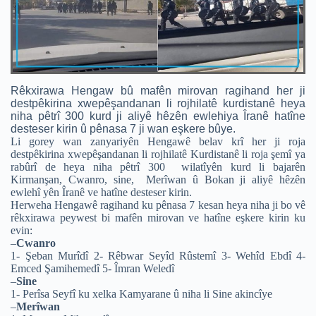
Rêkxirawa Hengaw bû mafên mirovan ragihand her ji
destpêkirina xwepêşandanan li rojhilatê kurdistanê heya
niha pêtrî 300 kurd ji aliyê hêzên ewlehiya Îranê hatîne
desteser kirin û pênasa 7 ji wan eşkere bûye.
Li gorey wan zanyariyên Hengawê belav krî her ji roja
destpêkirina xwepêşandanan li rojhilatê Kurdistanê li roja şemî ya
rabûrî de heya niha pêtrî 300 wilatîyên kurd li bajarên
Kirmanşan, Cwanro, sine, Merîwan û Bokan ji aliyê hêzên
ewlehî yên Îranê ve hatîne desteser kirin.
Herweha Hengawê ragihand ku pênasa 7 kesan heya niha ji bo vê
rêkxirawa peywest bi mafên mirovan ve hatîne eşkere kirin ku
evin:
–
Cwanro
1- Şeban Murîdî 2- Rêbwar Seyîd Rûstemî 3- Wehîd Ebdî 4-
Emced Şamihemedî 5- Îmran Weledî
–
Sine
1- Perîsa Seyfî ku xelka Kamyarane û niha li Sine akincîye
–
Merîwan