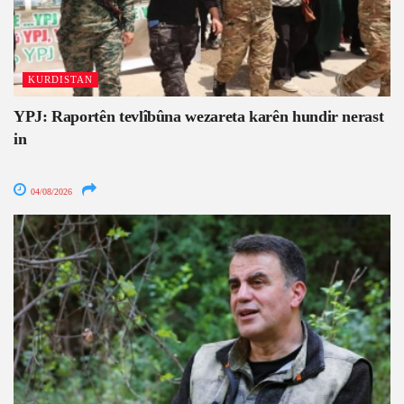
KURDISTAN
YPJ: Raportên tevlîbûna wezareta karên hundir nerast
in
04/08/2026