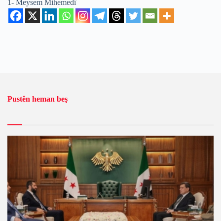
1- Meysem Mihemedî
Pustên heman beş