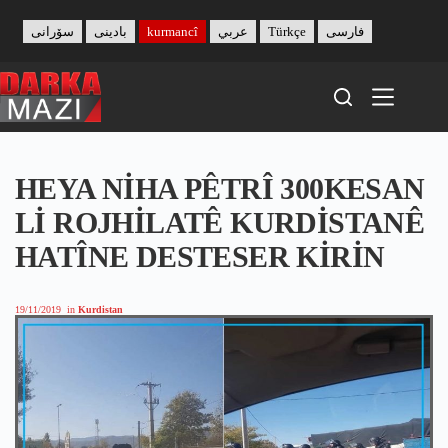
Skip
to
سۆرانی
بادینی
kurmancî
عربي
Türkçe
فارسی
content
HEYA NİHA PÊTRÎ 300KESAN
Lİ ROJHİLATÊ KURDİSTANÊ
HATÎNE DESTESER KİRİN
19/11/2019
in
Kurdistan