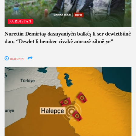
KURDISTAN
Nurettin Demirtaş daxuyaniyên balkêş li ser dewletbûnê
dan: “Dewlet li hember civakê amrazê zilmê ye”
04/08/2026