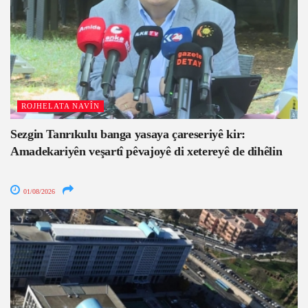
ROJHELATA NAVÎN
Sezgin Tanrıkulu banga yasaya çareseriyê kir:
Amadekariyên veşartî pêvajoyê di xetereyê de dihêlin
01/08/2026