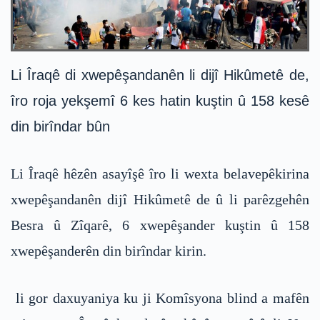
Li Îraqê di xwepêşandanên li dijî Hikûmetê de,
îro roja yekşemî 6 kes hatin kuştin û 158 kesê
din birîndar bûn
Li Îraqê hêzên asayîşê îro li wexta belavepêkirina
xwepêşandanên dijî Hikûmetê de û li parêzgehên
Besra û Zîqarê, 6 xwepêşander kuştin û 158
xwepêşanderên din birîndar kirin.
li gor daxuyaniya ku ji Komîsyona blind a mafên