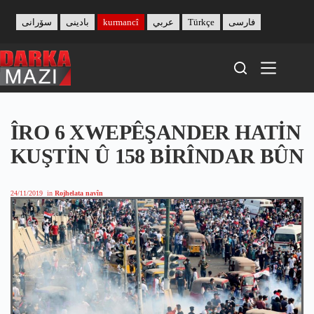
Skip
to
سۆرانی
بادینی
kurmancî
عربي
Türkçe
فارسی
content
ÎRO 6 XWEPÊŞANDER HATİN
KUŞTİN Û 158 BİRÎNDAR BÛN
24/11/2019
in
Rojhelata navîn