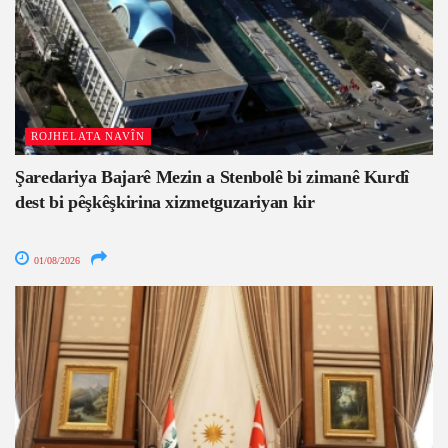
ROJHELATA NAVÎN
Şaredariya Bajarê Mezin a Stenbolê bi zimanê Kurdî
dest bi pêşkêşkirina xizmetguzariyan kir
01/08/2026