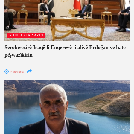
ROJHELATA NAVÎN
Serokwezîrê Iraqê li Enqereyê ji aliyê Erdoğan ve hate
pêşwazîkirin
28/07/2026