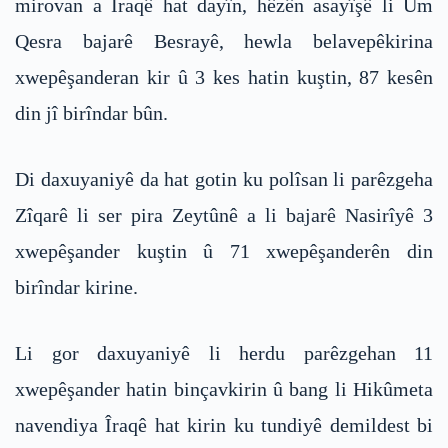
mirovan a Îraqê hat dayîn, hêzên asayîşê li Um
Qesra bajarê Besrayê, hewla belavepêkirina
xwepêşanderan kir û 3 kes hatin kuştin, 87 kesên
din jî birîndar bûn.
Di daxuyaniyê da hat gotin ku polîsan li parêzgeha
Zîqarê li ser pira Zeytûnê a li bajarê Nasirîyê 3
xwepêşander kuştin û 71 xwepêşanderên din
birîndar kirine.
Li gor daxuyaniyê li herdu parêzgehan 11
xwepêşander hatin binçavkirin û bang li Hikûmeta
navendiya Îraqê hat kirin ku tundiyê demildest bi