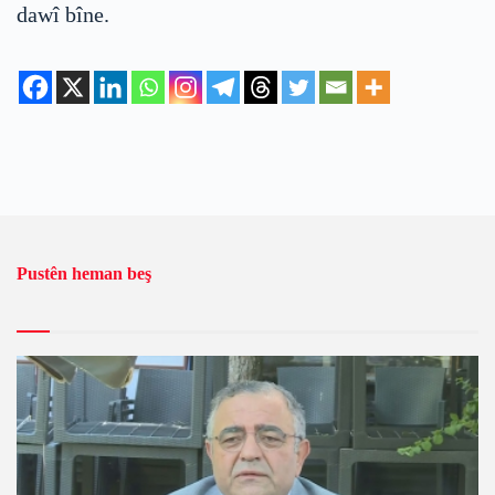
dawî bîne.
Pustên heman beş