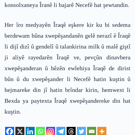
konsolxaneya Îranê li bajarê Necefê hat şewtandin.
Her îro medyayên Îraqê eşkere kir ku bi sedema
berdewam bûna xwepêşandanên gelê nerazî ê Îraqê
li dijî dizî û gendelî û talankirina milk û malê giştî
ji aliyê rayedarên Îraqê ve, pevçûn dinavbera
xwepêşanderan û hêzên ewlehiya Îraqê de dirist
bûn û du xwepêşander li Necefê hatin kuştin û
hejmareke din jî hatin brîndar kirin, hemwext li
Bexda ya paytexta Îraqê xwepêşandereke din hat
kuştin.