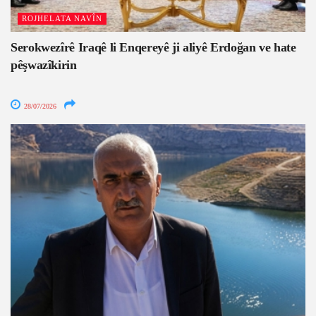
ROJHELATA NAVÎN
Serokwezîrê Iraqê li Enqereyê ji aliyê Erdoğan ve hate
pêşwazîkirin
28/07/2026