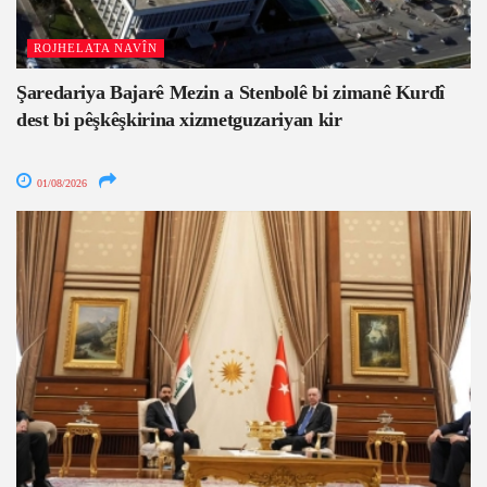
ROJHELATA NAVÎN
Şaredariya Bajarê Mezin a Stenbolê bi zimanê Kurdî
dest bi pêşkêşkirina xizmetguzariyan kir
01/08/2026