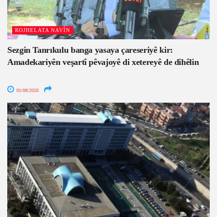
ROJHELATA NAVÎN
Sezgin Tanrıkulu banga yasaya çareseriyê kir:
Amadekariyên veşartî pêvajoyê di xetereyê de dihêlin
01/08/2026