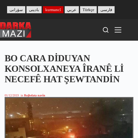
Skip
to
سۆرانی
بادینی
kurmancî
عربي
Türkçe
فارسی
content
BO CARA DİDUYAN
KONSOLXANEYA ÎRANÊ Lİ
NECEFÊ HAT ŞEWTANDİN
01/12/2019
in
Rojhelata navîn