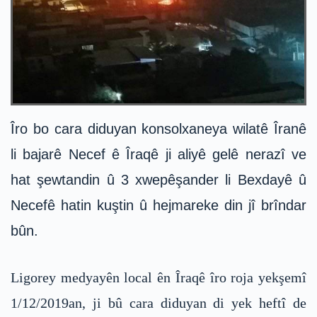
Îro bo cara diduyan konsolxaneya wilatê Îranê
li bajarê Necef ê Îraqê ji aliyê gelê nerazî ve
hat şewtandin û 3 xwepêşander li Bexdayê û
Necefê hatin kuştin û hejmareke din jî brîndar
bûn.
Ligorey medyayên local ên Îraqê îro roja yekşemî
1/12/2019an, ji bû cara diduyan di yek heftî de