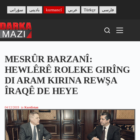
Skip
to
سۆرانی
بادینی
kurmancî
عربي
Türkçe
فارسی
content
MESRÛR BARZANÎ:
HEWLÊRÊ ROLEKE GIRÎNG
DI ARAM KIRINA REWŞA
ÎRAQÊ DE HEYE
04/12/2019
in
Kurdistan