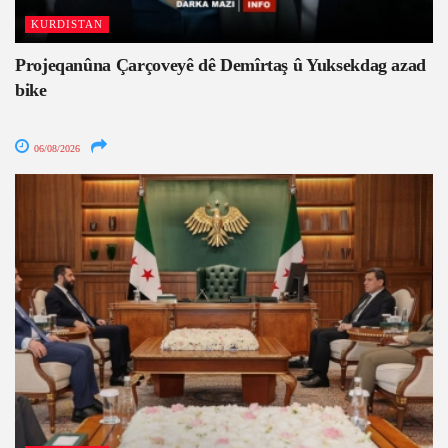
KURDISTAN
Projeqanûna Çarçoveyê dê Demîrtaş û Yuksekdag azad
bike
06/08/2026