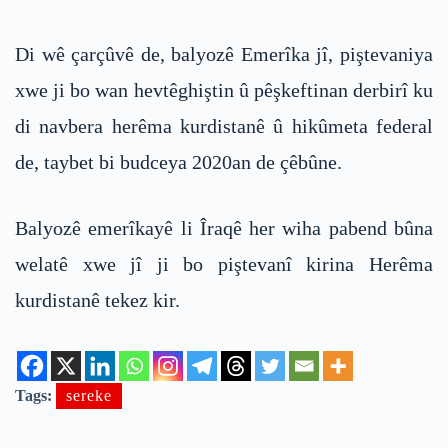
Di wê çarçûvê de, balyozê Emerîka jî, piştevaniya
xwe ji bo wan hevtêghiştin û pêşkeftinan derbirî ku
di navbera herêma kurdistanê û hikûmeta federal
de, taybet bi budceya 2020an de çêbûne.
Balyozê emerîkayê li Îraqê her wiha pabend bûna
welatê xwe jî ji bo piştevanî kirina Herêma
kurdistanê tekez kir.
Tags:
sereke