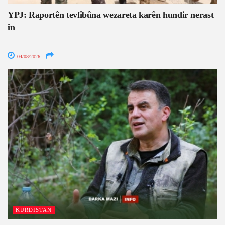
YPJ: Raportên tevlîbûna wezareta karên hundir nerast
in
04/08/2026
KURDISTAN