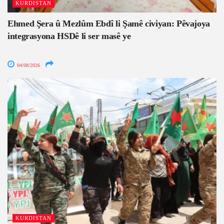
KURDISTAN
Ehmed Şera û Mezlûm Ebdî li Şamê civiyan: Pêvajoya
integrasyona HSDê li ser masê ye
04/08/2026
KURDISTAN