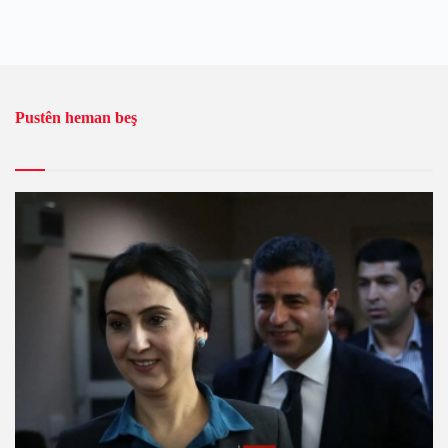
Pustên heman beş