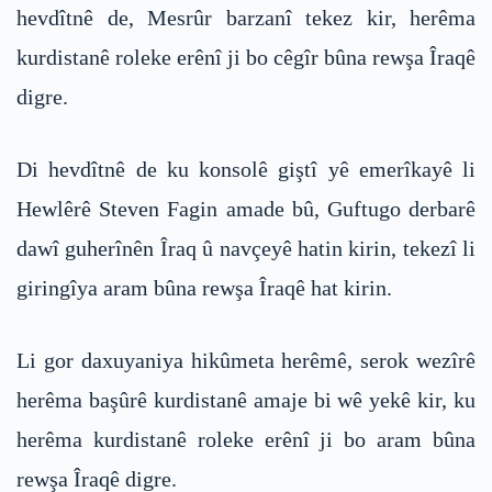
hevdîtnê de, Mesrûr barzanî tekez kir, herêma
kurdistanê roleke erênî ji bo cêgîr bûna rewşa Îraqê
digre.
Di hevdîtnê de ku konsolê giştî yê emerîkayê li
Hewlêrê Steven Fagin amade bû, Guftugo derbarê
dawî guherînên Îraq û navçeyê hatin kirin, tekezî li
giringîya aram bûna rewşa Îraqê hat kirin.
Li gor daxuyaniya hikûmeta herêmê, serok wezîrê
herêma başûrê kurdistanê amaje bi wê yekê kir, ku
herêma kurdistanê roleke erênî ji bo aram bûna
rewşa Îraqê digre.