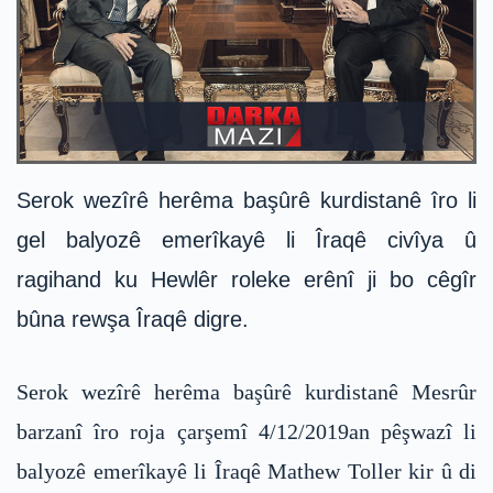
Serok wezîrê herêma başûrê kurdistanê îro li
gel balyozê emerîkayê li Îraqê civîya û
ragihand ku Hewlêr roleke erênî ji bo cêgîr
bûna rewşa Îraqê digre.
Serok wezîrê herêma başûrê kurdistanê Mesrûr
barzanî îro roja çarşemî 4/12/2019an pêşwazî li
balyozê emerîkayê li Îraqê Mathew Toller kir û di