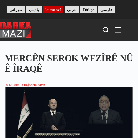
Skip
to
سۆرانی
بادینی
kurmancî
عربي
Türkçe
فارسی
content
MERCÊN SEROK WEZÎRÊ NÛ
Ê ÎRAQÊ
08/12/2019
in
Rojhelata navîn