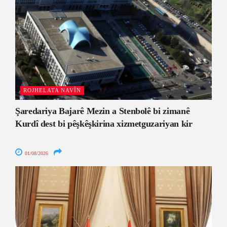
ROJHELATA NAVÎN
Şaredariya Bajarê Mezin a Stenbolê bi zimanê
Kurdî dest bi pêşkêşkirina xizmetguzariyan kir
01/08/2026