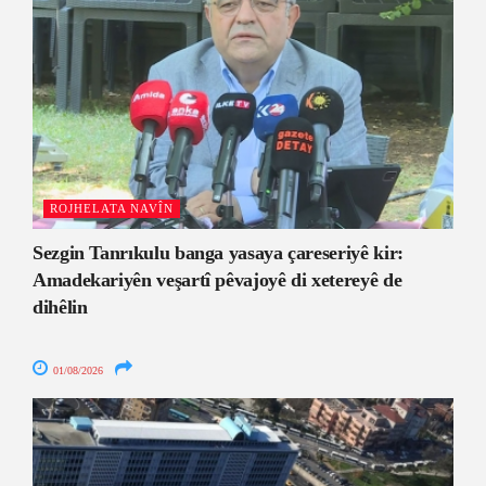
ROJHELATA NAVÎN
Sezgin Tanrıkulu banga yasaya çareseriyê kir:
Amadekariyên veşartî pêvajoyê di xetereyê de
dihêlin
01/08/2026