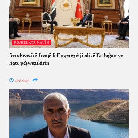
ROJHELATA NAVÎN
Serokwezîrê Iraqê li Enqereyê ji aliyê Erdoğan ve
hate pêşwazîkirin
28/07/2026