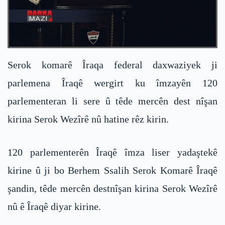
Serok komarê Îraqa federal daxwaziyek ji
parlemena Îraqê wergirt ku îmzayên 120
parlementeran li sere û têde mercên dest nîşan
kirina Serok Wezîrê nû hatine rêz kirin.
120 parlementerên Îraqê îmza liser yadaştekê
kirine û ji bo Berhem Ssalih Serok Komarê Îraqê
şandin, têde mercên destnîşan kirina Serok Wezîrê
nû ê Îraqê diyar kirine.