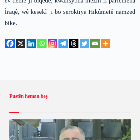
ev deme jî biqede, kwalisyona mezin li parlemena
Îraqê, wê kesekî ji bo seroktiya Hikûmetê namzed
bike.
Pustên heman beş