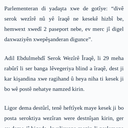
Parlementeran di yadaşta xwe de gotîye: “divê
serok wezîrê nû yê îraqê ne kesekê hizbî be,
hemwext xwedî 2 paseport nebe, ev merc jî digel
daxwaziyên xwepêşanderan digunce”.
Adil Ebdulmehdî Serok Wezîrê Îraqê, li 29 meha
rabûrî li ser banga lêvegeriya blind a îraqê, dest ji
kar kişandina xwe ragihand û heya niha ti kesek ji
bo wê postê nehatye namzed kirin.
Ligor dema destûrî, tenê heftîyek maye kesek ji bo
posta seroktiya wezîran were destnîşan kirin, ger