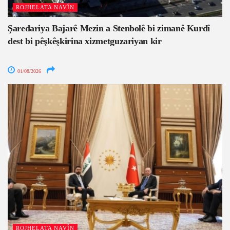
ROJHELATA NAVÎN
Şaredariya Bajarê Mezin a Stenbolê bi zimanê Kurdî
dest bi pêşkêşkirina xizmetguzariyan kir
01/08/2026
ROJHELATA NAVÎN