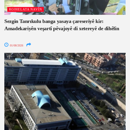
ROJHELATA NAVÎN
Sezgin Tanrıkulu banga yasaya çareseriyê kir:
Amadekariyên veşartî pêvajoyê di xetereyê de dihêlin
01/08/2026