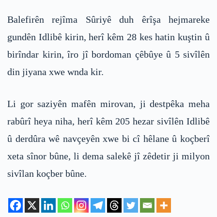
Balefirên rejîma Sûriyê duh êrîşa hejmareke
gundên Idlibê kirin, herî kêm 28 kes hatin kuştin û
birîndar kirin, îro jî bordoman çêbûye û 5 sivîlên
din jiyana xwe wnda kir.
Li gor saziyên mafên mirovan, ji destpêka meha
rabûrî heya niha, herî kêm 205 hezar sivîlên Idlibê
û derdûra wê navçeyên xwe bi cî hêlane û koçberî
xeta sînor bûne, li dema salekê jî zêdetir ji milyon
sivîlan koçber bûne.