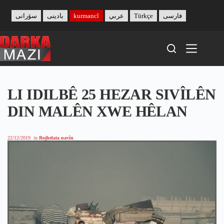
Skip
to
سۆرانی
بادینی
kurmancî
عربي
Türkçe
فارسی
content
LI IDILBÊ 25 HEZAR SIVÎLÊN
DIN MALÊN XWE HÊLAN
22/12/2019
in
Rojhelata navîn