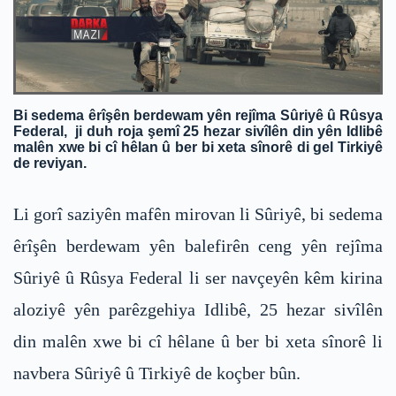
Bi sedema êrîşên berdewam yên rejîma Sûriyê û Rûsya
Federal, ji duh roja şemî 25 hezar sivîlên din yên Idlibê
malên xwe bi cî hêlan û ber bi xeta sînorê di gel Tirkiyê
de reviyan.
Li gorî saziyên mafên mirovan li Sûriyê, bi sedema
êrîşên berdewam yên balefirên ceng yên rejîma
Sûriyê û Rûsya Federal li ser navçeyên kêm kirina
aloziyê yên parêzgehiya Idlibê, 25 hezar sivîlên
din malên xwe bi cî hêlane û ber bi xeta sînorê li
navbera Sûriyê û Tirkiyê de koçber bûn.