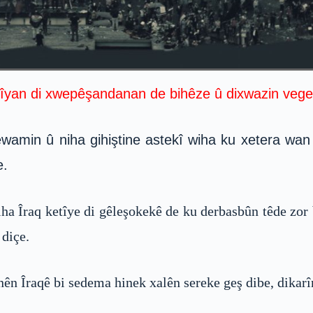
yan di xwepêşandanan de bihêze û dixwazin veger
in û niha gihiştine astekî wiha ku xetera wan ne
e.
a Îraq ketîye di gêleşokekê de ku derbasbûn têde zor
 diçe.
n Îraqê bi sedema hinek xalên sereke geş dibe, dikarî