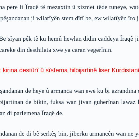
ha pere li Îraqê tê mezaxtin û xizmet têde tuneye, wat
êşandanan ji wilatîyên stem dîtî be, ew wilatîyên îro j
e’sîyan pêk tê ku hemû hewlan didin caddeya Îraqê j
careke din desthilata xwe ya caran vegerînin.
 kirina destûrî û sîstema hilbijartinê liser Kurdista
êşandanan de heye û armanca wan ewe ku bi azrandina 
bijartinan de bikin, fuksa wan jivan guherînan lawaz
an di parlemena Îraqê de.
ndanan de di bê serkêş bin, jiberku armancên wan ne y