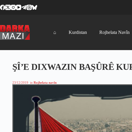
Skip
to
content
⌂
Kurdistan
Rojhelata Navîn
ŞÎ’E DIXWAZIN BAŞÛRÊ KU
23/12/2019
in
Rojhelata navîn