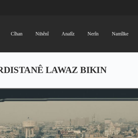
Cîhan
Nihênî
Analîz
Nerîn
Namîlke
RDISTANÊ LAWAZ BIKIN