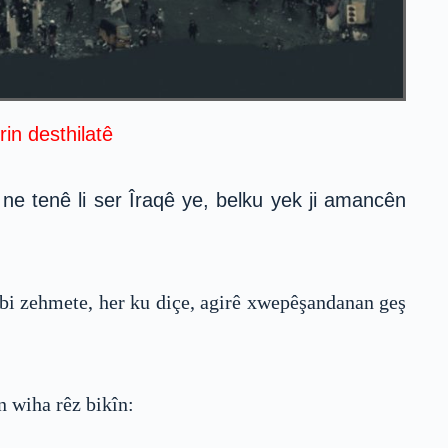
in desthilatê
 tenê li ser Îraqê ye, belku yek ji amancên
 bi zehmete, her ku diçe, agirê xwepêşandanan geş
n wiha rêz bikîn: