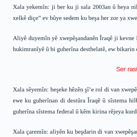
Xala yekemîn: ji ber ku ji sala 2003an û heya ni
xelkê diçe” ev bûye sedem ku beşa her zor ya xwep
Aliyê duyemîn yê xwepêşandanên Îraqê ji kevne B
hukimranîyê û bi guherîna desthelatê, ew bikarin 
Ser rast
Xala sêyemîn: beşeke hêzên şî’e rol di van xwep
ewe ku guherînan di destûra Îraqê û sîstema hil
guherîna sîstema federal û kêm kirina rêjeya kurd
Xala çaremîn: aliyên ku beşdarin di van xwepêşa