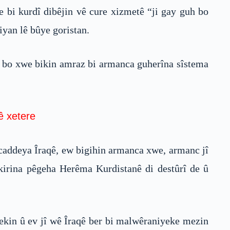
e bi kurdî dibêjin vê cure xizmetê “ji gay guh bo
iyan lê bûye goristan.
i bo xwe bikin amraz bi armanca guherîna sîstema
nê xetere
caddeya Îraqê, ew bigihin armanca xwe, armanc jî
 kirina pêgeha Herêma Kurdistanê di destûrî de û
ekin û ev jî wê Îraqê ber bi malwêraniyeke mezin