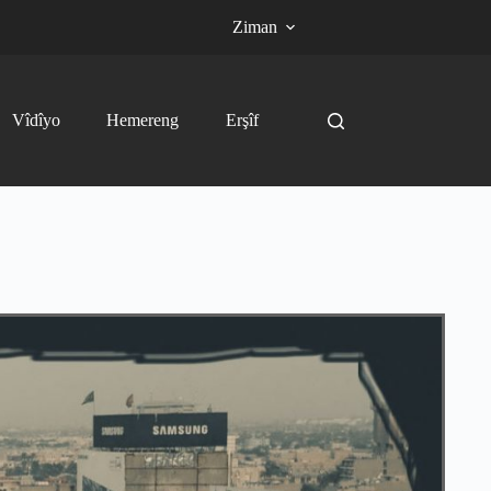
Ziman
Vîdîyo
Hemereng
Erşîf