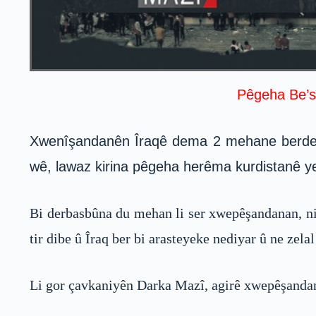
Pêgeha Be’sî
Xwenîşandanên Îraqê dema 2 mehane berdewam
wê, lawaz kirina pêgeha herêma kurdistanê y
Bi derbasbûna du mehan li ser xwepêşandanan, nih
tir dibe û Îraq ber bi arasteyeke nediyar û ne zelal
Li gor çavkaniyên Darka Mazî, agirê xwepêşandanê