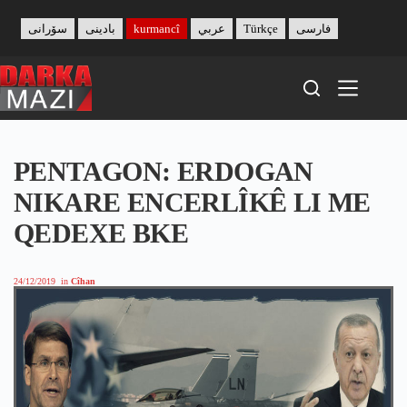
Skip
to
سۆرانی
بادینی
kurmancî
عربي
Türkçe
فارسی
content
PENTAGON: ERDOGAN
NIKARE ENCERLÎKÊ LI ME
QEDEXE BKE
24/12/2019
in
Cîhan