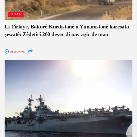
CÎHAN
Li Tirkiye, Bakurê Kurdistanê û Yûnanistanê karesata
şewatê: Zêdetirî 200 dever di nav agir de man
01/08/2026