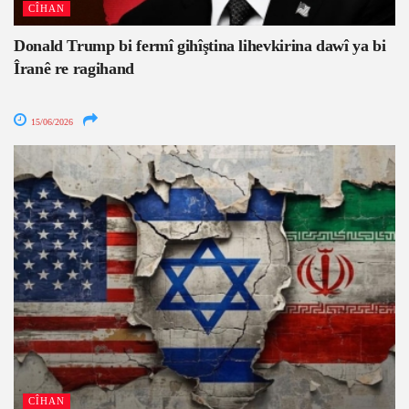
CÎHAN
Donald Trump bi fermî gihîştina lihevkirina dawî ya bi
Îranê re ragihand
15/06/2026
CÎHAN