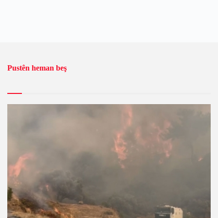
Pustên heman beş