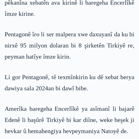
pêkanîna xebatên ava kirinê li baregeha Encerlîkê
îmze kirine.
Pentagonê îro li ser malpera xwe daxuyanî da ku bi
nirxê 95 milyon dolaran bi 8 şirketên Tirkiyê re,
peyman hatîye îmze kirin.
Li gor Pentagonê, tê texmînkirin ku dê xebat berya
dawiya sala 2024an bi dawî bibe.
Amerîka baregeha Encerlîkê ya asîmanî li bajarê
Edenê li başûrê Tirkiyê bi kar diîne, weke beşek ji
hevkar û hemahengiya hevpeymaniya Natoyê de.