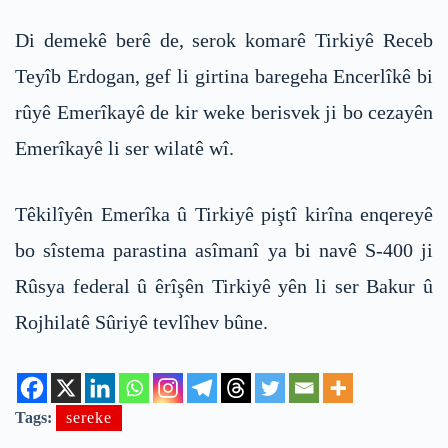
Di demekê berê de, serok komarê Tirkiyê Receb
Teyîb Erdogan, gef li girtina baregeha Encerlîkê bi
rûyê Emerîkayê de kir weke berisvek ji bo cezayên
Emerîkayê li ser wilatê wî.
Têkilîyên Emerîka û Tirkiyê piştî kirîna enqereyê
bo sîstema parastina asîmanî ya bi navê S-400 ji
Rûsya federal û êrîşên Tirkiyê yên li ser Bakur û
Rojhilatê Sûriyê tevlîhev bûne.
Tags:
sereke