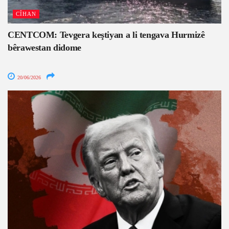
CÎHAN
CENTCOM: Tevgera keştiyan a li tengava Hurmizê
bêrawestan didome
20/06/2026