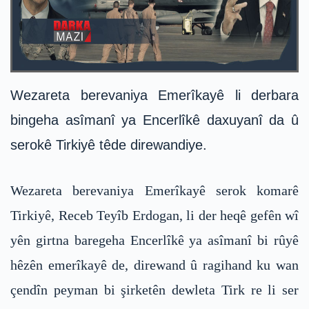
Wezareta berevaniya Emerîkayê li derbara
bingeha asîmanî ya Encerlîkê daxuyanî da û
serokê Tirkiyê têde direwandiye.
Wezareta berevaniya Emerîkayê serok komarê
Tirkiyê, Receb Teyîb Erdogan, li der heqê gefên wî
yên girtna baregeha Encerlîkê ya asîmanî bi rûyê
hêzên emerîkayê de, direwand û ragihand ku wan
çendîn peyman bi şirketên dewleta Tirk re li ser