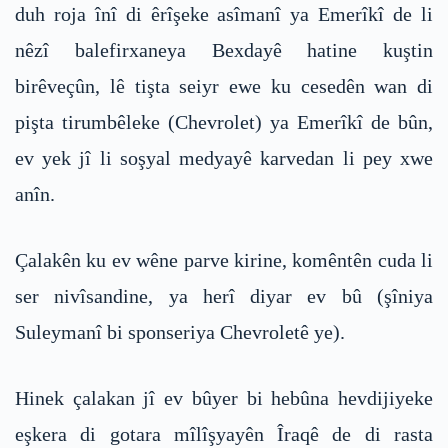
duh roja înî di êrîşeke asîmanî ya Emerîkî de li
nêzî balefirxaneya Bexdayê hatine kuştin
birêveçûn, lê tişta seiyr ewe ku cesedên wan di
pişta tirumbêleke (Chevrolet) ya Emerîkî de bûn,
ev yek jî li soşyal medyayê karvedan li pey xwe
anîn.
Çalakên ku ev wêne parve kirine, komêntên cuda li
ser nivîsandine, ya herî diyar ev bû (şîniya
Suleymanî bi sponseriya Chevroletê ye).
Hinek çalakan jî ev bûyer bi hebûna hevdijiyeke
eşkera di gotara mîlîşyayên Îraqê de di rasta