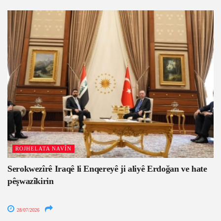
ROJHELATA NAVÎN
Serokwezîrê Iraqê li Enqereyê ji aliyê Erdoğan ve hate
pêşwazîkirin
28/07/2026