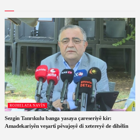
ROJHELATA NAVÎN
Sezgin Tanrıkulu banga yasaya çareseriyê kir:
Amadekariyên veşartî pêvajoyê di xetereyê de dihêlin