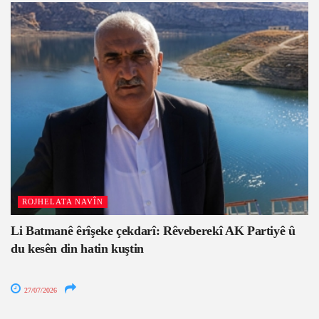
ROJHELATA NAVÎN
Li Batmanê êrîşeke çekdarî: Rêveberekî AK Partiyê û
du kesên din hatin kuştin
27/07/2026