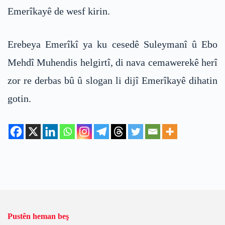
Emerîkayê de wesf kirin.
Erebeya Emerîkî ya ku cesedê Suleymanî û Ebo
Mehdî Muhendis helgirtî, di nava cemawerekê herî
zor re derbas bû û slogan li dijî Emerîkayê dihatin
gotin.
Pustên heman beş