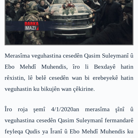
Merasîma veguhastina cesedên Qasim Suleymanî û
Ebo Mehdî Muhendis, îro li Bexdayê hatin
rêxistin, lê belê cesedên wan bi erebeyekê hatin
veguhastin ku bikujên wan çêkirine.
Îro roja şemî 4/1/2020an merasîma şînî û
veguhastina cesedên Qasim Suleymanî fermandarê
feyleqa Qudis ya Îranî û Ebo Mehdî Muhendis ku