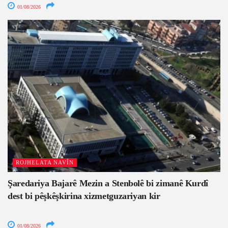
01/08/2026
ROJHELATA NAVÎN
Şaredariya Bajarê Mezin a Stenbolê bi zimanê Kurdî
dest bi pêşkêşkirina xizmetguzariyan kir
01/08/2026