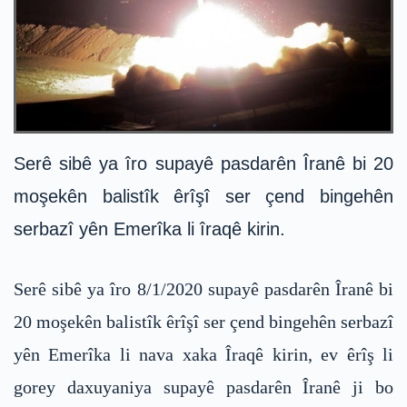
Serê sibê ya îro supayê pasdarên Îranê bi 20
moşekên balistîk êrîşî ser çend bingehên
serbazî yên Emerîka li îraqê kirin.
Serê sibê ya îro 8/1/2020 supayê pasdarên Îranê bi
20 moşekên balistîk êrîşî ser çend bingehên serbazî
yên Emerîka li nava xaka Îraqê kirin, ev êrîş li
gorey daxuyaniya supayê pasdarên Îranê ji bo