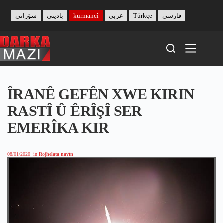
Skip
to
سۆرانی
بادینی
kurmancî
عربي
Türkçe
فارسی
content
ÎRANÊ GEFÊN XWE KIRIN
RASTÎ Û ÊRÎŞÎ SER
EMERÎKA KIR
08/01/2020
in
Rojhelata navîn