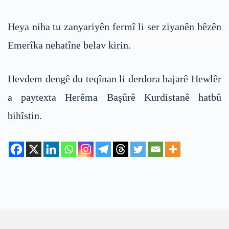
Heya niha tu zanyariyên fermî li ser ziyanên hêzên
Emerîka nehatîne belav kirin.
Hevdem dengê du teqînan li derdora bajarê Hewlêr
a paytexta Herêma Başûrê Kurdistanê hatbû
bihîstin.