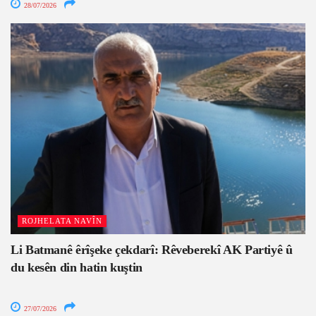
28/07/2026
ROJHELATA NAVÎN
Li Batmanê êrîşeke çekdarî: Rêveberekî AK Partiyê û
du kesên din hatin kuştin
27/07/2026