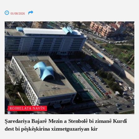
01/08/2026
ROJHELATA NAVÎN
Şaredariya Bajarê Mezin a Stenbolê bi zimanê Kurdî
dest bi pêşkêşkirina xizmetguzariyan kir