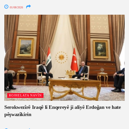
01/08/2026
ROJHELATA NAVÎN
Serokwezîrê Iraqê li Enqereyê ji aliyê Erdoğan ve hate
pêşwazîkirin