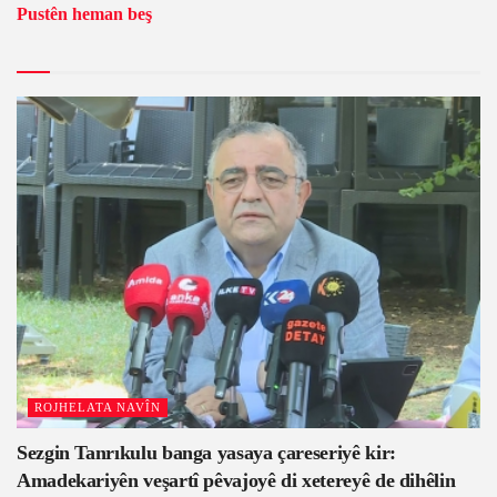
Pustên heman beş
ROJHELATA NAVÎN
Sezgin Tanrıkulu banga yasaya çareseriyê kir:
Amadekariyên veşartî pêvajoyê di xetereyê de dihêlin