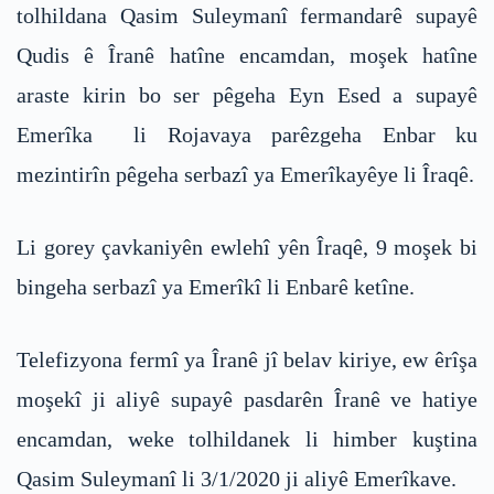
tolhildana Qasim Suleymanî fermandarê supayê
Qudis ê Îranê hatîne encamdan, moşek hatîne
araste kirin bo ser pêgeha Eyn Esed a supayê
Emerîka li Rojavaya parêzgeha Enbar ku
mezintirîn pêgeha serbazî ya Emerîkayêye li Îraqê.
Li gorey çavkaniyên ewlehî yên Îraqê, 9 moşek bi
bingeha serbazî ya Emerîkî li Enbarê ketîne.
Telefizyona fermî ya Îranê jî belav kiriye, ew êrîşa
moşekî ji aliyê supayê pasdarên Îranê ve hatiye
encamdan, weke tolhildanek li himber kuştina
Qasim Suleymanî li 3/1/2020 ji aliyê Emerîkave.