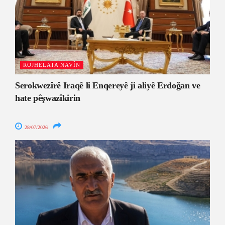
ROJHELATA NAVÎN
Serokwezîrê Iraqê li Enqereyê ji aliyê Erdoğan ve
hate pêşwazîkirin
28/07/2026