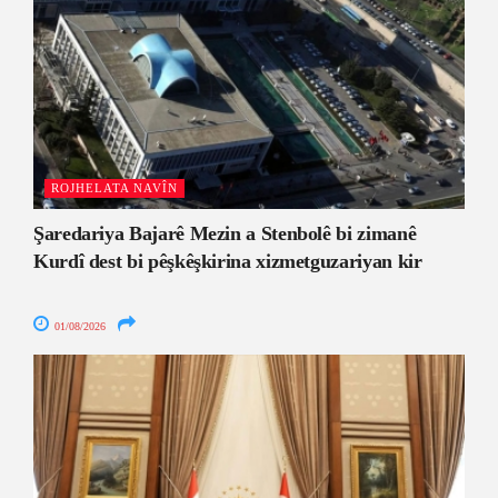
ROJHELATA NAVÎN
Şaredariya Bajarê Mezin a Stenbolê bi zimanê
Kurdî dest bi pêşkêşkirina xizmetguzariyan kir
01/08/2026