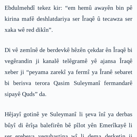
Ebdulmehdî tekez kir: “em hemû awayên bin pê
kirina mafê deshlatdariya ser Îraqê û tecawza ser
xaka wê red dikîn”.
Di vê zemînê de berdevkê hêzên çekdar ên Îraqê bi
vegêrandin ji kanalê telêgramê yê ajansa Îraqê
xeber ji “peyama zarekî ya fermî ya Îranê sebaret
bi berisva terora Qasim Suleymanî fermandarê
sipayê Quds” da.
Hêjayî gotinê ye Suleymanî li şeva înî ya derbas
bûyî di êrîşa balefirên bê pîlot yên Emerîkayê li
ser erebeya veguhastina wî li dema derketin ji