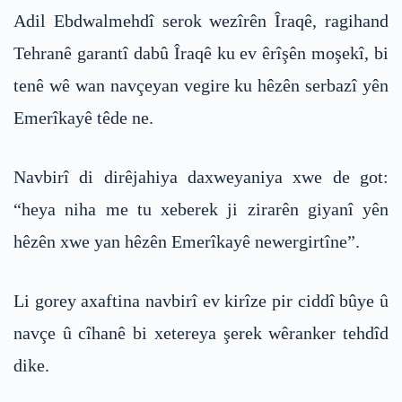
Adil Ebdwalmehdî serok wezîrên Îraqê, ragihand
Tehranê garantî dabû Îraqê ku ev êrîşên moşekî, bi
tenê wê wan navçeyan vegire ku hêzên serbazî yên
Emerîkayê têde ne.
Navbirî di dirêjahiya daxweyaniya xwe de got:
“heya niha me tu xeberek ji zirarên giyanî yên
hêzên xwe yan hêzên Emerîkayê newergirtîne”.
Li gorey axaftina navbirî ev kirîze pir ciddî bûye û
navçe û cîhanê bi xetereya şerek wêranker tehdîd
dike.