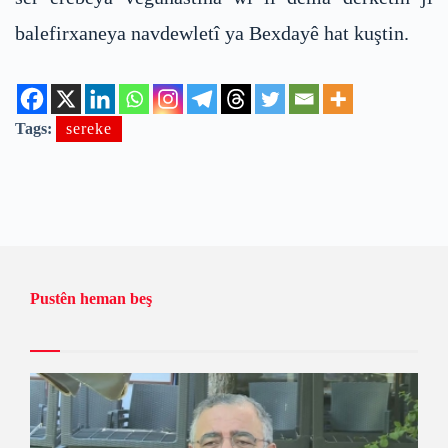
balefirxaneya navdewletî ya Bexdayê hat kuştin.
Tags:
sereke
Pustên heman beş