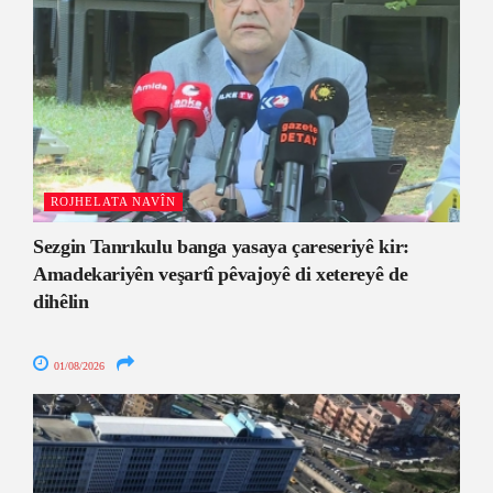
ROJHELATA NAVÎN
Sezgin Tanrıkulu banga yasaya çareseriyê kir:
Amadekariyên veşartî pêvajoyê di xetereyê de
dihêlin
01/08/2026