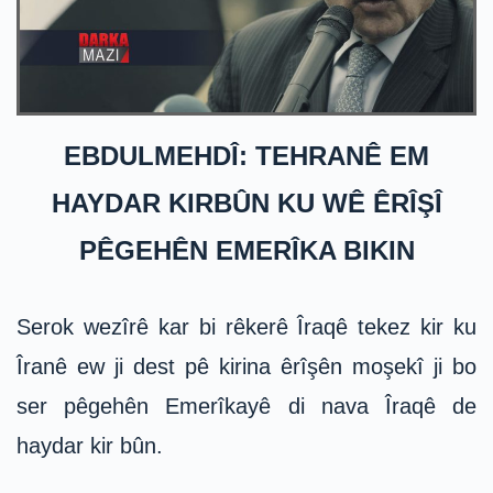
EBDULMEHDÎ: TEHRANÊ EM
HAYDAR KIRBÛN KU WÊ ÊRÎŞÎ
PÊGEHÊN EMERÎKA BIKIN
Serok wezîrê kar bi rêkerê Îraqê tekez kir ku
Îranê ew ji dest pê kirina êrîşên moşekî ji bo
ser pêgehên Emerîkayê di nava Îraqê de
haydar kir bûn.