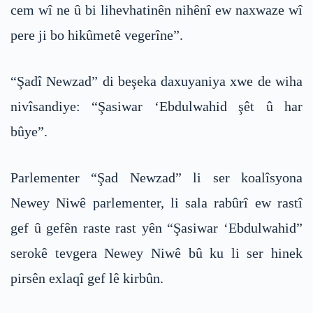
cem wî ne û bi lihevhatinên nihênî ew naxwaze wî
pere ji bo hikûmetê vegerîne”.
“Şadî Newzad” di beşeka daxuyaniya xwe de wiha
nivîsandiye: “Şasiwar ‘Ebdulwahid şêt û har
bûye”.
Parlementer “Şad Newzad” li ser koalîsyona
Newey Niwê parlementer, li sala rabûrî ew rastî
gef û gefên raste rast yên “Şasiwar ‘Ebdulwahid”
serokê tevgera Newey Niwê bû ku li ser hinek
pirsên exlaqî gef lê kirbûn.