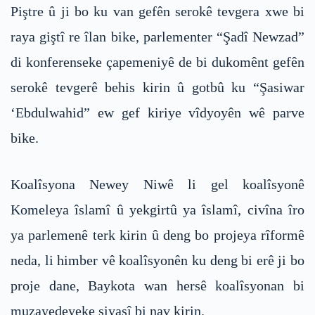
Piştre û ji bo ku van gefên serokê tevgera xwe bi
raya giştî re îlan bike, parlementer “Şadî Newzad”
di konferenseke çapemeniyê de bi dukomênt gefên
serokê tevgerê behis kirin û gotbû ku “Şasiwar
‘Ebdulwahid” ew gef kiriye vîdyoyên wê parve
bike.
Koalîsyona Newey Niwê li gel koalîsyonê
Komeleya îslamî û yekgirtû ya îslamî, civîna îro
ya parlemenê terk kirin û deng bo projeya rîformê
neda, li himber vê koalîsyonên ku deng bi erê ji bo
proje dane, Baykota wan hersê koalîsyonan bi
muzayedeyeke siyasî bi nav kirin.