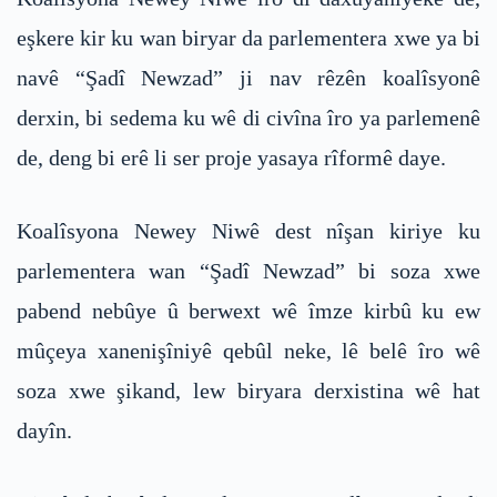
eşkere kir ku wan biryar da parlementera xwe ya bi
navê “Şadî Newzad” ji nav rêzên koalîsyonê
derxin, bi sedema ku wê di civîna îro ya parlemenê
de, deng bi erê li ser proje yasaya rîformê daye.
Koalîsyona Newey Niwê dest nîşan kiriye ku
parlementera wan “Şadî Newzad” bi soza xwe
pabend nebûye û berwext wê îmze kirbû ku ew
mûçeya xanenişîniyê qebûl neke, lê belê îro wê
soza xwe şikand, lew biryara derxistina wê hat
dayîn.