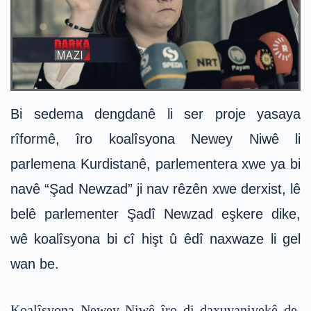
Bi sedema dengdanê li ser proje yasaya
rîformê, îro koalîsyona Newey Niwê li
parlemena Kurdistanê, parlementera xwe ya bi
navê “Şad Newzad” ji nav rêzên xwe derxist, lê
belê parlementer Şadî Newzad eşkere dike,
wê koalîsyona bi cî hişt û êdî naxwaze li gel
wan be.
Koalîsyona Newey Niwê îro di daxuyaniyekê de,