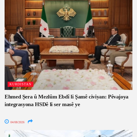
KURDISTAN
Ehmed Şera û Mezlûm Ebdî li Şamê civiyan: Pêvajoya
integrasyona HSDê li ser masê ye
04/08/2026