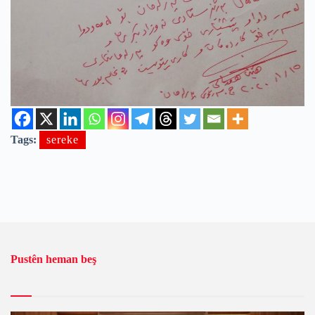
Tags:
sereke
Pustên heman beş