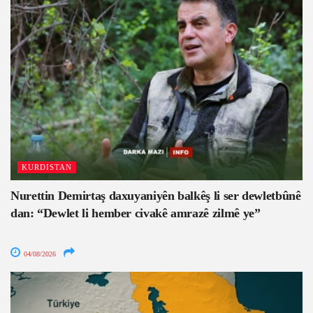
KURDISTAN
Nurettin Demirtaş daxuyaniyên balkêş li ser dewletbûnê
dan: “Dewlet li hember civakê amrazê zilmê ye”
04/08/2026