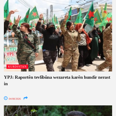
KURDISTAN
YPJ: Raportên tevlîbûna wezareta karên hundir nerast
in
04/08/2026