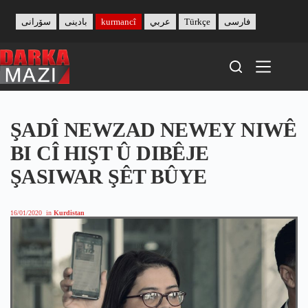
Skip
to
سۆرانی
بادینی
kurmancî
عربي
Türkçe
فارسی
content
ŞADÎ NEWZAD NEWEY NIWÊ
BI CÎ HIŞT Û DIBÊJE
ŞASIWAR ŞÊT BÛYE
16/01/2020
in
Kurdistan