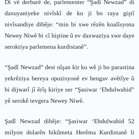
Di vê derbarê de, parlementer “Şadî Newzad” di
daxuyaniyeke nivîskî de ku ji bo raya giştî
nivîsandiye dibêje: “min bi xwe rêzên koalîsyona
Newey Niwê bi cî hiştine û ev daxwaziya xwe daye
seroktiya parlemena kurdistanê”.
“Şadî Newzad” dest nîşan kir ku wê ji bo parastina
yekrêziya bereya opozisyonê ev hengav avêtîye û
bi dijwarî jî êrîş kiriye ser “Şasiwar ‘Ebdulwahid”
yê serokê tevgera Newey Niwê.
Şadî Newzad dibêje: “Şasiwar ‘Ebdulwahid 52
milyon dolarên hikûmeta Herêma Kurdistanê li