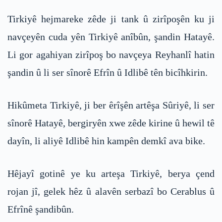
Tirkiyê hejmareke zêde ji tank û zirîpoşên ku ji
navçeyên cuda yên Tirkiyê anîbûn, şandin Hatayê.
Li gor agahiyan zirîpoş bo navçeya Reyhanlî hatin
şandin û li ser sînorê Efrîn û Idlibê tên bicîhkirin.
Hikûmeta Tirkiyê, ji ber êrîşên artêşa Sûriyê, li ser
sînorê Hatayê, bergiryên xwe zêde kirine û hewil tê
dayîn, li aliyê Idlibê hin kampên demkî ava bike.
Hêjayî gotinê ye ku arteşa Tirkiyê, berya çend
rojan jî, gelek hêz û alavên serbazî bo Cerablus û
Efrînê şandibûn.