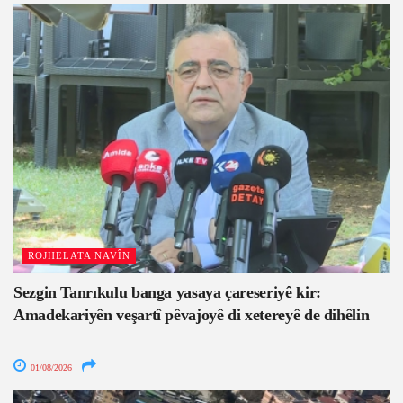
ROJHELATA NAVÎN
Sezgin Tanrıkulu banga yasaya çareseriyê kir:
Amadekariyên veşartî pêvajoyê di xetereyê de dihêlin
01/08/2026