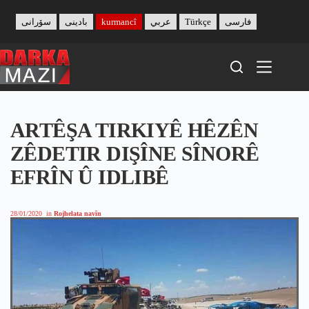
Skip
to
سۆرانی
بادینی
kurmancî
عربي
Türkçe
فارسی
content
ARTÊŞA TIRKIYÊ HÊZÊN
ZÊDETIR DIŞÎNE SÎNORÊ
EFRÎN Û IDLIBÊ
28/01/2020
in
Rojhelata navîn