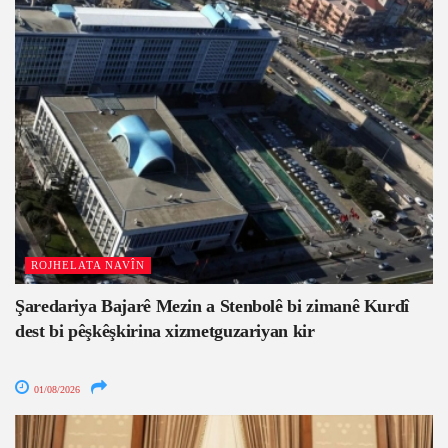
ROJHELATA NAVÎN
Şaredariya Bajarê Mezin a Stenbolê bi zimanê Kurdî
dest bi pêşkêşkirina xizmetguzariyan kir
01/08/2026