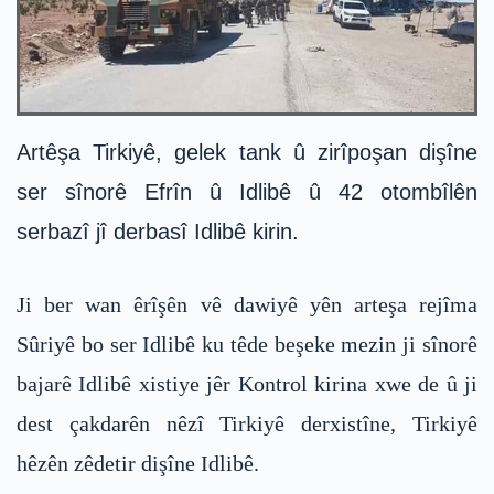
Artêşa Tirkiyê, gelek tank û zirîpoşan dişîne
ser sînorê Efrîn û Idlibê û 42 otombîlên
serbazî jî derbasî Idlibê kirin.
Ji ber wan êrîşên vê dawiyê yên arteşa rejîma
Sûriyê bo ser Idlibê ku têde beşeke mezin ji sînorê
bajarê Idlibê xistiye jêr Kontrol kirina xwe de û ji
dest çakdarên nêzî Tirkiyê derxistîne, Tirkiyê
hêzên zêdetir dişîne Idlibê.