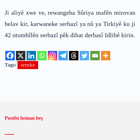
Ji aliyê xwe ve, rewangeha Sûriya mafên mirovan
belav kir, karwaneke serbazî ya nû ya Tirkiyê ku ji
42 otombîlên serbazî pêk dihat derbasî Idlibê kirin.
Tags:
sereke
Pustên heman beş