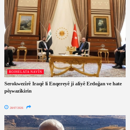
ROJHELATA NAVÎN
Serokwezîrê Iraqê li Enqereyê ji aliyê Erdoğan ve hate
pêşwazîkirin
28/07/2026