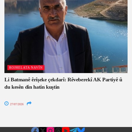
ROJHELATA NAVÎN
Li Batmanê êrîşeke çekdarî: Rêveberekî AK Partiyê û
du kesên din hatin kuştin
27/07/2026