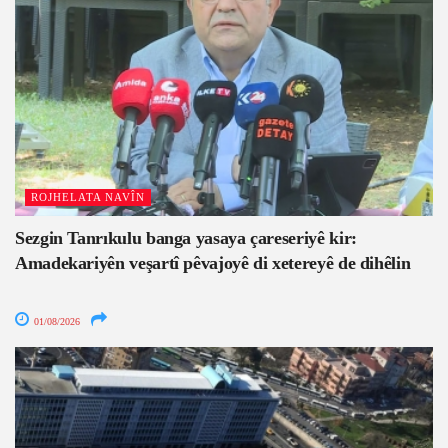
ROJHELATA NAVÎN
Sezgin Tanrıkulu banga yasaya çareseriyê kir:
Amadekariyên veşartî pêvajoyê di xetereyê de dihêlin
01/08/2026