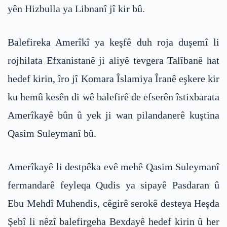
yên Hizbulla ya Libnanî jî kir bû.
Balefireka Amerîkî ya keşfê duh roja duşemî li
rojhilata Efxanistanê ji aliyê tevgera Talîbanê hat
hedef kirin, îro jî Komara Îslamiya Îranê eşkere kir
ku hemû kesên di wê balefirê de efserên îstixbarata
Amerîkayê bûn û yek ji wan pilandanerê kuştina
Qasim Suleymanî bû.
Amerîkayê li destpêka evê mehê Qasim Suleymanî
fermandarê feyleqa Qudis ya sipayê Pasdaran û
Ebu Mehdî Muhendis, cêgirê serokê desteya Heşda
Şebî li nêzî balefirgeha Bexdayê hedef kirin û her