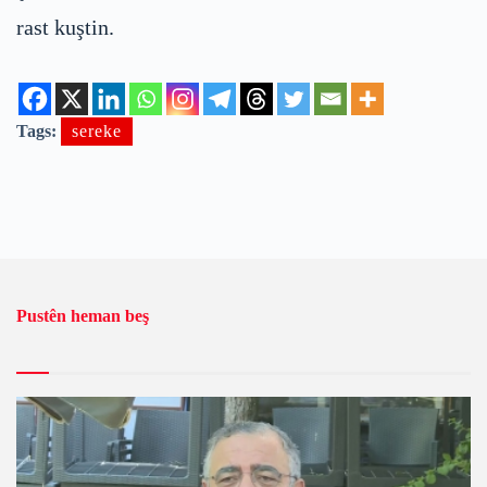
rast kuştin.
Tags:
sereke
Pustên heman beş