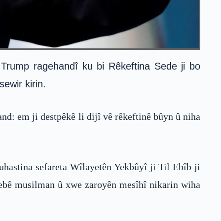
 Trump ragehandî ku bi Rêkeftina Sede ji bo
ewir kirin.
d: em ji destpêkê li dijî vê rêkeftinê bûyn û niha
astina sefareta Wîlayetên Yekbûyî ji Til Ebîb ji
Erebê musilman û xwe zaroyên mesîhî nikarin wiha