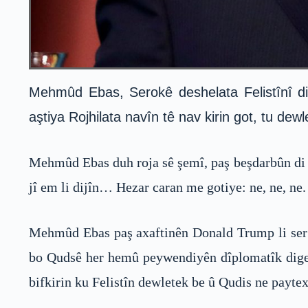
Mehmûd Ebas, Serokê deshelata Felistînî di
aştiya Rojhilata navîn tê nav kirin got, tu dew
Mehmûd Ebas duh roja sê şemî, paş beşdarbûn di ci
jî em li dijîn… Hezar caran me gotiye: ne, ne, ne.
Mehmûd Ebas paş axaftinên Donald Trump li ser b
bo Qudsê her hemû peywendiyên dîplomatîk digel 
bifkirin ku Felistîn dewletek be û Qudis ne paytex