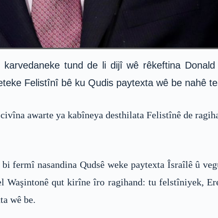
 karvedaneke tund de li dijî wê rêkeftina Donald
leteke Felistînî bê ku Qudis paytexta wê be nahê tes
vîna awarte ya kabîneya desthilata Felistînê de ragihan
i fermî nasandina Qudsê weke paytexta Îsraîlê û veguh
Waşintonê qut kirîne îro ragihand: tu felstîniyek, 
ta wê be.