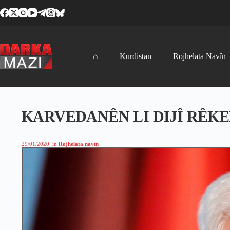
Skip
to
content
⌂
Kurdistan
Rojhelata Navîn
KARVEDANÊN LI DIJÎ RÊKE
29/01/2020
in
Rojhelata navîn