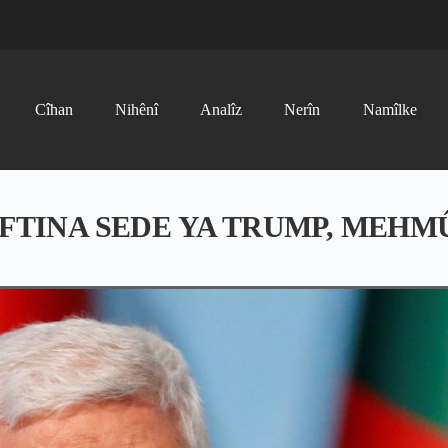
Cîhan
Nihênî
Analîz
Nerîn
Namîlke
FTINA SEDE YA TRUMP, MEHMÛD