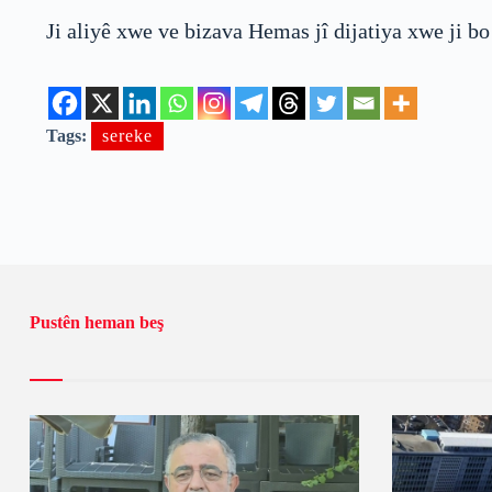
Ji aliyê xwe ve bizava Hemas jî dijatiya xwe ji b
Tags:
sereke
Pustên heman beş