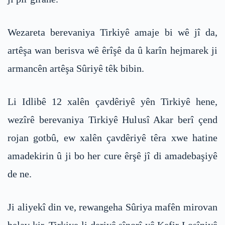
Wezareta berevaniya Tirkiyê amaje bi wê jî da,
artêşa wan berisva wê êrîşê da û karîn hejmarek ji
armancên artêşa Sûriyê têk bibin.
Li Idlibê 12 xalên çavdêriyê yên Tirkiyê hene,
wezîrê berevaniya Tirkiyê Hulusî Akar berî çend
rojan gotbû, ew xalên çavdêriyê têra xwe hatine
amadekirin û ji bo her cure êrşê jî di amadebaşiyê
de ne.
Ji aliyekî din ve, rewangeha Sûriya mafên mirovan