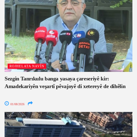
ROJHELATA NAVÎN
Sezgin Tanrıkulu banga yasaya çareseriyê kir:
Amadekariyên veşartî pêvajoyê di xetereyê de dihêlin
01/08/2026