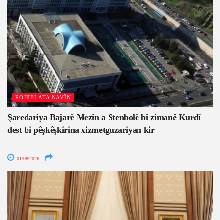
ROJHELATA NAVÎN
Şaredariya Bajarê Mezin a Stenbolê bi zimanê Kurdî
dest bi pêşkêşkirina xizmetguzariyan kir
01/08/2026