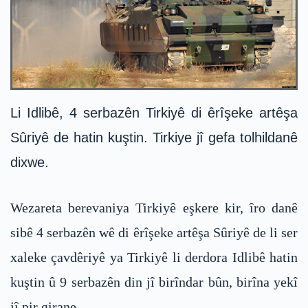
Li Idlibê, 4 serbazên Tirkiyê di êrîşeke artêşa
Sûriyê de hatin kuştin. Tirkiye jî gefa tolhildanê
dixwe.
Wezareta berevaniya Tirkiyê eşkere kir, îro danê
sibê 4 serbazên wê di êrîşeke artêşa Sûriyê de li ser
xaleke çavdêriyê ya Tirkiyê li derdora Idlibê hatin
kuştin û 9 serbazên din jî birîndar bûn, birîna yekî
jî pir girane.