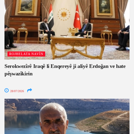
ROJHELATA NAVÎN
Serokwezîrê Iraqê li Enqereyê ji aliyê Erdoğan ve hate
pêşwazîkirin
28/07/2026