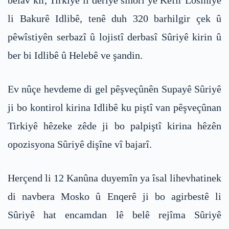
belav kir, Tirkiye li deriyê sînorî yê Kefir Losîniyê
li Bakurê Idlibê, tenê duh 320 barhilgir çek û
pêwîstiyên serbazî û lojistî derbasî Sûriyê kirin û
ber bi Idlibê û Helebê ve şandin.
Ev nûçe hevdeme di gel pêşveçûnên Supayê Sûriyê
ji bo kontirol kirina Idlibê ku piştî van pêşveçûnan
Tirkiyê hêzeke zêde ji bo palpiştî kirina hêzên
opozisyona Sûriyê dişîne vî bajarî.
Herçend li 12 Kanûna duyemîn ya îsal lihevhatinek
di navbera Mosko û Enqerê ji bo agirbestê li
Sûriyê hat encamdan lê belê rejîma Sûriyê