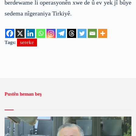
berdewame li operasyonên xwe de û ev yek jî bûye
sedema nîgeraniya Tirkiyê.
Tags:
sereke
Pustên heman beş