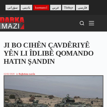
Skip
to
سۆرانی
بادینی
kurmancî
عربي
Türkçe
فارسی
content
JI BO CIHÊN ÇAVDÊRIYÊ
YÊN LI ÎDLIBÊ QOMANDO
HATIN ŞANDIN
15/02/2020
in
Rojhelata navîn