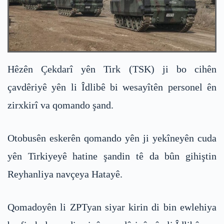
Hêzên Çekdarî yên Tirk (TSK) ji bo cihên
çavdêriyê yên li Îdlibê bi wesayîtên personel ên
zirxkirî va qomando şand.
Otobusên eskerên qomando yên ji yekîneyên cuda
yên Tirkiyeyê hatine şandin tê da bûn gihiştin
Reyhanliya navçeya Hatayê.
Qomadoyên li ZPTyan siyar kirin di bin ewlehiya