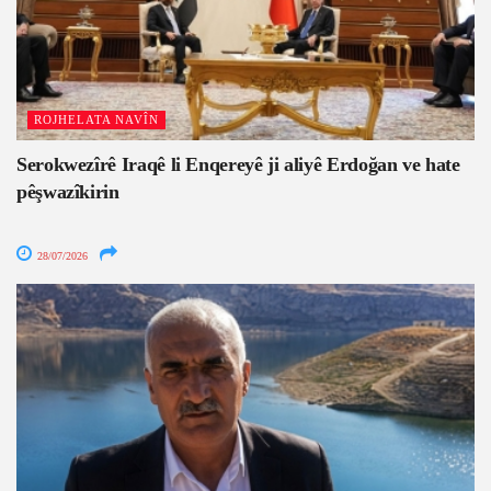
ROJHELATA NAVÎN
Serokwezîrê Iraqê li Enqereyê ji aliyê Erdoğan ve hate
pêşwazîkirin
28/07/2026