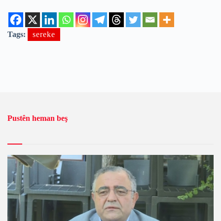
Tags:
sereke
Pustên heman beş