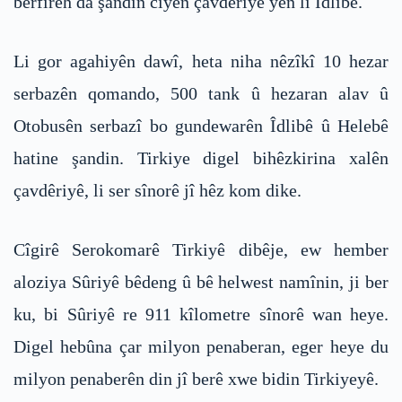
berfireh da şandin ciyên çavdêriyê yên li Îdlibê.
Li gor agahiyên dawî, heta niha nêzîkî 10 hezar
serbazên qomando, 500 tank û hezaran alav û
Otobusên serbazî bo gundewarên Îdlibê û Helebê
hatine şandin. Tirkiye digel bihêzkirina xalên
çavdêriyê, li ser sînorê jî hêz kom dike.
Cîgirê Serokomarê Tirkiyê dibêje, ew hember
aloziya Sûriyê bêdeng û bê helwest namînin, ji ber
ku, bi Sûriyê re 911 kîlometre sînorê wan heye.
Digel hebûna çar milyon penaberan, eger heye du
milyon penaberên din jî berê xwe bidin Tirkiyeyê.