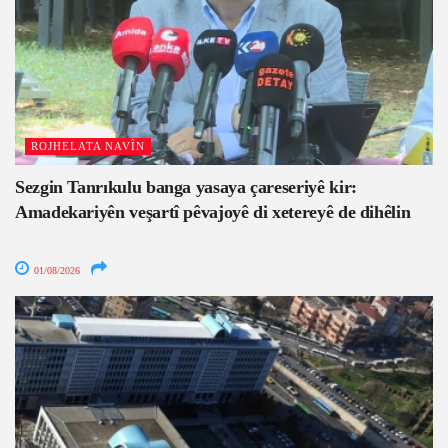
ROJHELATA NAVÎN
Sezgin Tanrıkulu banga yasaya çareseriyê kir:
Amadekariyên veşartî pêvajoyê di xetereyê de dihêlin
01/08/2026