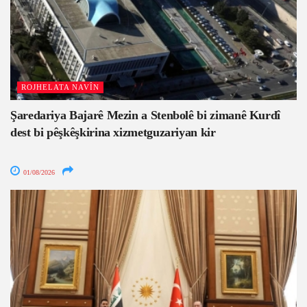
ROJHELATA NAVÎN
Şaredariya Bajarê Mezin a Stenbolê bi zimanê Kurdî
dest bi pêşkêşkirina xizmetguzariyan kir
01/08/2026