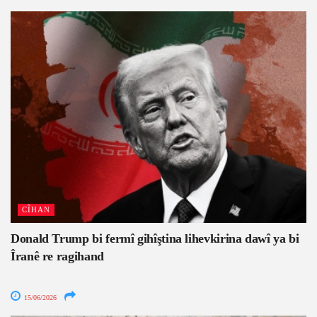
CÎHAN
Donald Trump bi fermî gihîştina lihevkirina dawî ya bi
Îranê re ragihand
15/06/2026