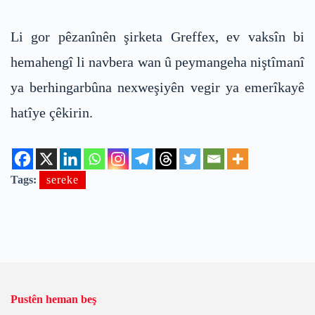
Li gor pêzanînên şirketa Greffex, ev vaksîn bi
hemahengî li navbera wan û peymangeha niştîmanî
ya berhingarbûna nexweşiyên vegir ya emerîkayê
hatîye çêkirin.
Tags:
sereke
Pustên heman beş