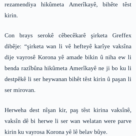
rezamendiya hikûmeta Amerîkayê, bihête têst
kirin.
Con brays serokê cêbecêkarê şirketa Greffex
dibêje: “şirketa wan li vê hefteyê karîye vaksîna
dije vayrosê Korona yê amade bikin û niha ew li
benda razîbûna hikûmeta Amerîkayê ne ji bo ku li
destpêkê li ser heywanan bihêt têst kirin û paşan li
ser mirovan.
Herweha dest nîşan kir, paş têst kirina vaksînê,
vaksîn dê bi herwe li ser wan welatan were parve
kirin ku vayrosa Korona yê lê belav bûye.