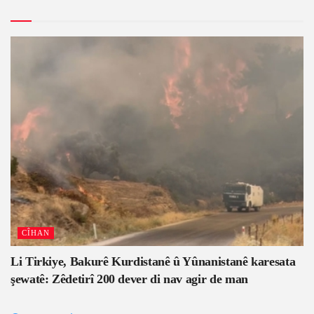
CÎHAN
Li Tirkiye, Bakurê Kurdistanê û Yûnanistanê karesata
şewatê: Zêdetirî 200 dever di nav agir de man