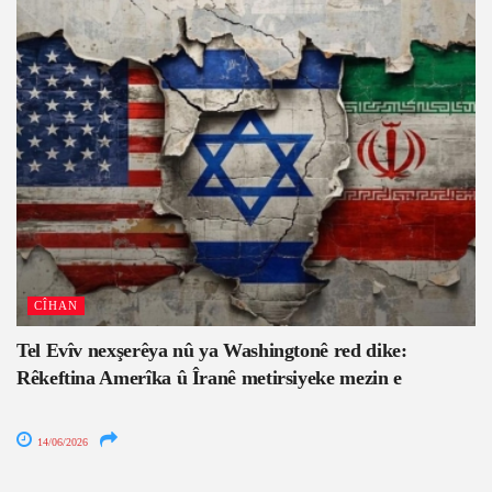
CÎHAN
Tel Evîv nexşerêya nû ya Washingtonê red dike:
Rêkeftina Amerîka û Îranê metirsiyeke mezin e
14/06/2026