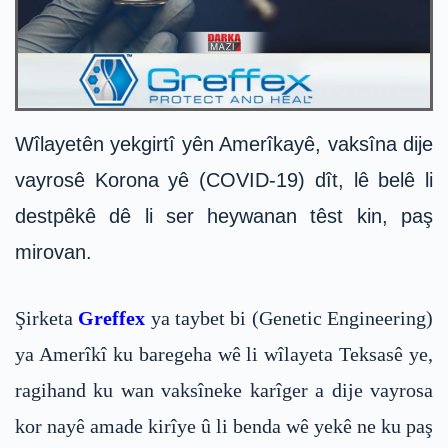
Wîlayetên yekgirtî yên Amerîkayê, vaksîna dije
vayrosê Korona yê (COVID-19) dît, lê belê li
destpêkê dê li ser heywanan têst kin, paş
mirovan.
Şirketa
Greffex
ya taybet bi (Genetic Engineering)
ya Amerîkî ku baregeha wê li wîlayeta Teksasê ye,
ragihand ku wan vaksîneke karîger a dije vayrosa
kor nayê amade kirîye û li benda wê yekê ne ku paş