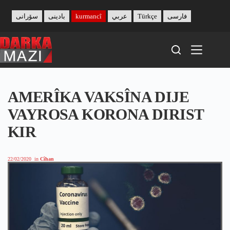
Skip
to
سۆرانی
بادینی
kurmancî
عربي
Türkçe
فارسی
content
AMERÎKA VAKSÎNA DIJE
VAYROSA KORONA DIRIST
KIR
22/02/2020
in
Cîhan