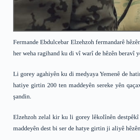
Fermande Ebdulcebar Elzehzoh fermandarê hêzên b
her weha ragihand ku di vî warî de hêzên beravî y
Li gorey agahiyên ku di medyaya Yemenê de hatin 
hatiye girtin 200 ten maddeyên sereke yên qaçax
şandin.
Elzehzoh zelal kir ku li gorey lêkolînên destpêk
maddeyên dest bi ser de hatye girtin ji aliyê hêzê