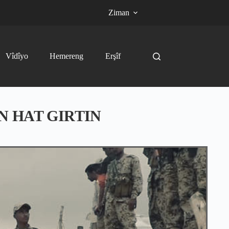
Ziman
Vîdîyo
Hemereng
Erşîf
N HAT GIRTIN