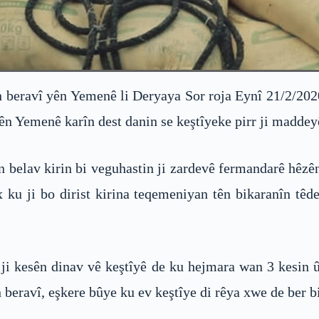
eravî yên Yemenê li Deryaya Sor roja Eynî 21/2/2020an
ên Yemenê karîn dest danin se keştîyeke pirr ji maddey
belav kirin bi veguhastin ji zardevê fermandarê hêzên
 ku ji bo dirist kirina teqemeniyan tên bikaranîn tê
î ji kesên dinav vê keştîyê de ku hejmara wan 3 kesi
n beravî, eşkere bûye ku ev keştîye di rêya xwe de ber b