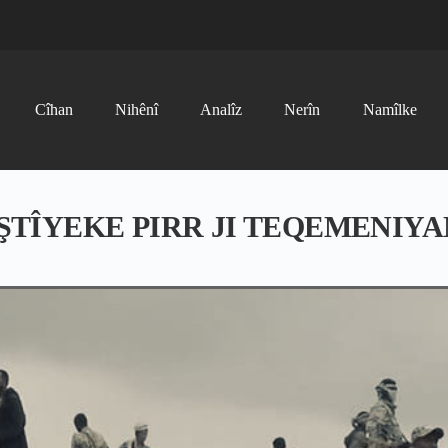
Cîhan
Nihênî
Analîz
Nerîn
Namîlke
EŞTÎYEKE PIRR JI TEQEMENIYA