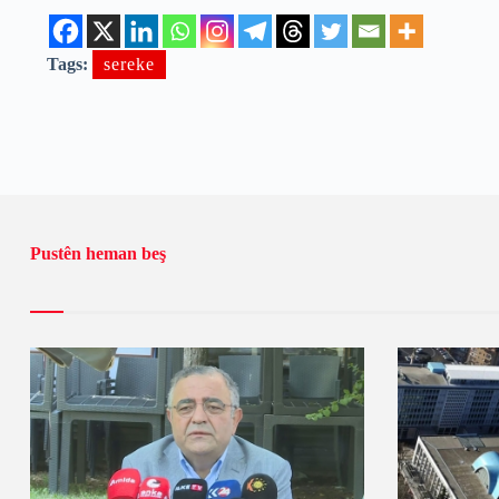
Tags:
sereke
Pustên heman beş