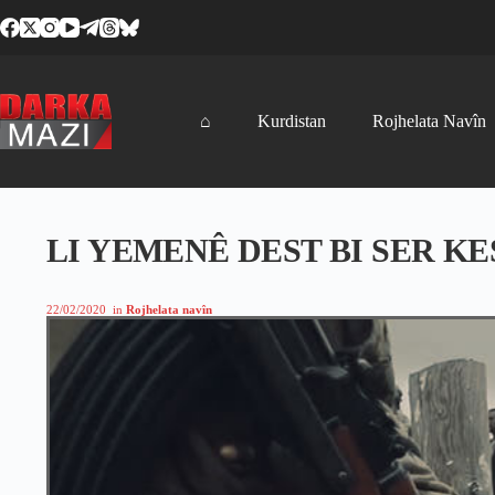
Skip
to
content
⌂
Kurdistan
Rojhelata Navîn
LI YEMENÊ DEST BI SER K
22/02/2020
in
Rojhelata navîn