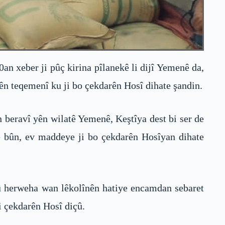
 xeber ji pûç kirina pîlanekê li dijî Yemenê da,
ên teqemenî ku ji bo çekdarên Hosî dihate şandin.
 beravî yên wilatê Yemenê, Keştîya dest bi ser de
de bûn, ev maddeye ji bo çekdarên Hosîyan dihate
n û herweha wan lêkolînên hatiye encamdan sebaret
i çekdarên Hosî diçû.