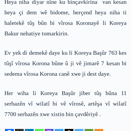
Heya niha diyar nîne ku binçavkirina van kesan
heya çi dem wê bidome, herçend heya niha ti
haletekê tûş bûn bi vîrosa Koronayê li Koreya
Bakur nehatiye tomarkirin.
Ev yek di demekê daye ku li Koreya Başûr 763 kes
tûşî vîrosa Korona bûne û ji vê jimarê 7 kesan bi
sedema vîrosa Korona canê xwe ji dest daye.
Her wiha li Koreya Başûr jiber tûş bûna 11
serbazên vî wilatî bi vê vîrosê, artêşa vî wilatî
7700 serbazên xwe xistin bin çavdêriyê .