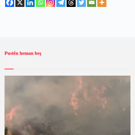
Pustên heman beş