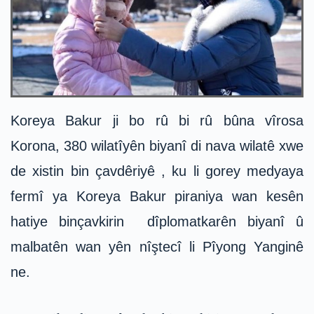
Koreya Bakur ji bo rû bi rû bûna vîrosa
Korona, 380 wilatîyên biyanî di nava wilatê xwe
de xistin bin çavdêriyê , ku li gorey medyaya
fermî ya Koreya Bakur piraniya wan kesên
hatiye binçavkirin dîplomatkarên biyanî û
malbatên wan yên nîştecî li Pîyong Yanginê
ne.