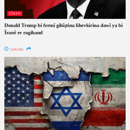
CÎHAN
Donald Trump bi fermî gihîştina lihevkirina dawî ya bi
Îranê re ragihand
15/06/2026