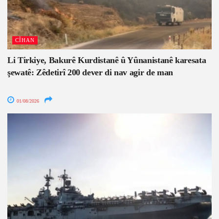
CÎHAN
Li Tirkiye, Bakurê Kurdistanê û Yûnanistanê karesata
şewatê: Zêdetirî 200 dever di nav agir de man
01/08/2026