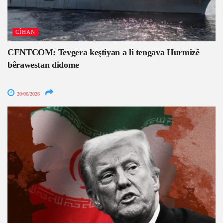
CÎHAN
CENTCOM: Tevgera keştiyan a li tengava Hurmizê
bêrawestan didome
20/06/2026