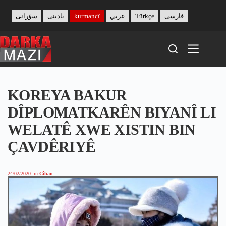
Skip
to
سۆرانی
بادینی
kurmancî
عربي
Türkçe
فارسی
content
KOREYA BAKUR
DÎPLOMATKARÊN BIYANÎ LI
WELATÊ XWE XISTIN BIN
ÇAVDÊRIYÊ
24/02/2020
in
Cîhan