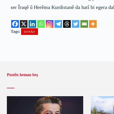
ser Îraqê û Herêma Kurdistanê da hatî bi egera dak
Tags:
sereke
Pustên heman beş