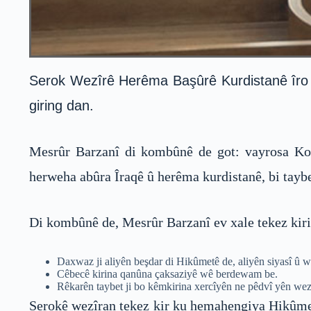
Serok Wezîrê Herêma Başûrê Kurdistanê îro s
giring dan.
Mesrûr Barzanî di kombûnê de got: vayrosa Koro
herweha abûra Îraqê û herêma kurdistanê, bi taybe
Di kombûnê de, Mesrûr Barzanî ev xale tekez kiri
Daxwaz ji aliyên beşdar di Hikûmetê de, aliyên siyasî û we
Cêbecê kirina qanûna çaksaziyê wê berdewam be.
Rêkarên taybet ji bo kêmkirina xercîyên ne pêdvî yên we
Serokê wezîran tekez kir ku hemahengiya Hikûmet