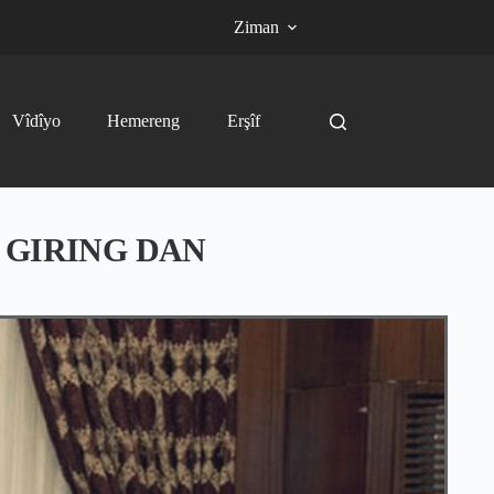
Ziman
Vîdîyo
Hemereng
Erşîf
 GIRING DAN