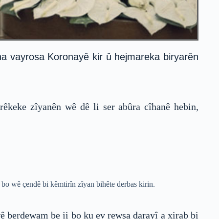
na vayrosa Koronayê kir û hejmareka biryarên
rêkeke zîyanên wê dê li ser abûra cîhanê hebin,
 bo wê çendê bi kêmtirîn zîyan bihête derbas kirin.
 berdewam be ji bo ku ev rewşa darayî a xirab bi