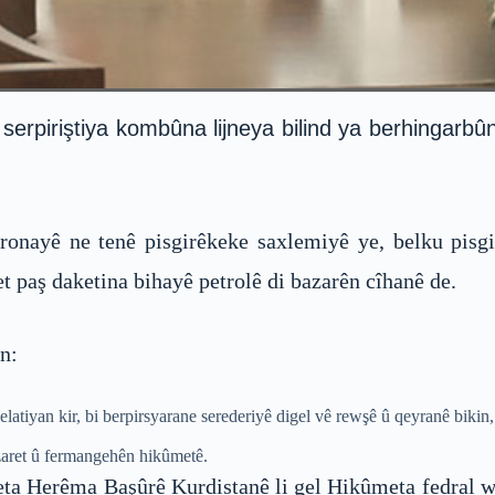
erpiriştiya kombûna lijneya bilind ya berhingarbû
nayê ne tenê pisgirêkeke saxlemiyê ye, belku pisgi
t paş daketina bihayê petrolê di bazarên cîhanê de.
n:
latiyan kir, bi berpirsyarane serederiyê digel vê rewşê û qeyranê bikin,
zaret û fermangehên hikûmetê.
a Herêma Başûrê Kurdistanê li gel Hikûmeta fedral wê