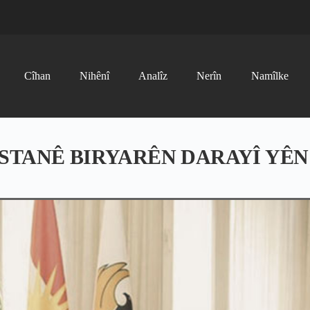
Cîhan
Nihênî
Analîz
Nerîn
Namîlke
TANÊ BIRYARÊN DARAYÎ YÊN