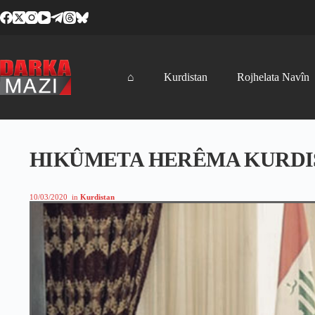
Skip
to
content
⌂
Kurdistan
Rojhelata Navîn
HIKÛMETA HERÊMA KURDIS
10/03/2020
in
Kurdistan