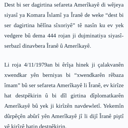
Dest bi ser dagirtina sefareta Amerîkayê di wêjeya
siyasî ya Komara Îslamî ya Îranê de weke “dest bi
ser dagirtina hêlîna sîxoriyê” tê nasîn ku ev yek
vedgere bû dema 444 rojan ji dujminatiya siyasî-
serbazî dinavbera Îranê û Amerîkayê.
Li roja 4/11/1979an bi êrîşa hinek ji çalakvanên
xwendkar yên berniyas bi “xwendkarên rêbaza
îmam” bû ser sefareta Amerîkayê li Îranê, ev kirîze
hat destpêkirin û bi dîl girtina dîplomatkarên
Amerîkayê bû yek ji kirîzên navdewletî. Yekemîn
dûrpêçên abûrî yên Amerîkayê jî li dijî Îranê piştî
vê kirîzê hatin destpêkirin.