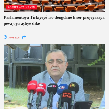
ROJHELATA NAVÎN
Parlamentoya Tirkiyeyê îro dengdanê li ser projeyasaya
pêvajoya aştiyê dike
10/08/2026