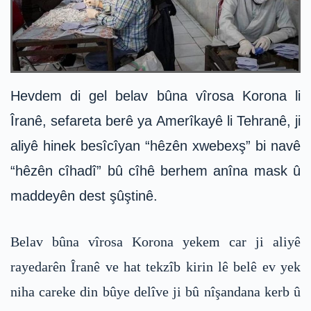
Hevdem di gel belav bûna vîrosa Korona li
Îranê, sefareta berê ya Amerîkayê li Tehranê, ji
aliyê hinek besîcîyan “hêzên xwebexş” bi navê
“hêzên cîhadî” bû cîhê berhem anîna mask û
maddeyên dest şûştinê.
Belav bûna vîrosa Korona yekem car ji aliyê
rayedarên Îranê ve hat tekzîb kirin lê belê ev yek
niha careke din bûye delîve ji bû nîşandana kerb û