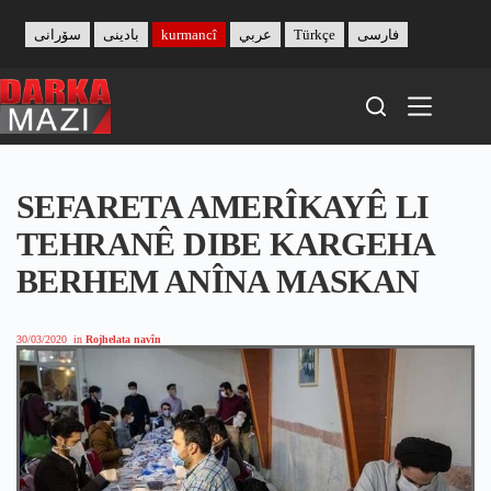
Skip
to
سۆرانی
بادینی
kurmancî
عربي
Türkçe
فارسی
content
SEFARETA AMERÎKAYÊ LI
TEHRANÊ DIBE KARGEHA
BERHEM ANÎNA MASKAN
30/03/2020
in
Rojhelata navîn