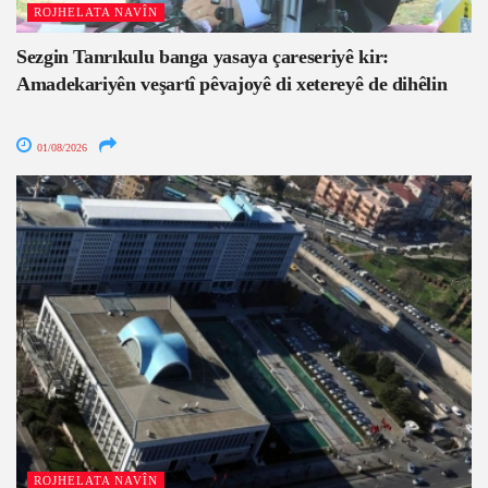
ROJHELATA NAVÎN
Sezgin Tanrıkulu banga yasaya çareseriyê kir:
Amadekariyên veşartî pêvajoyê di xetereyê de dihêlin
01/08/2026
ROJHELATA NAVÎN