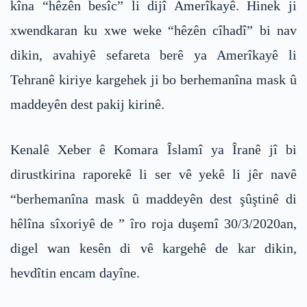
kîna “hêzên besîc” li dijî Amerîkayê. Hinek ji
xwendkaran ku xwe weke “hêzên cîhadî” bi nav
dikin, avahiyê sefareta berê ya Amerîkayê li
Tehranê kiriye kargehek ji bo berhemanîna mask û
maddeyên dest pakij kirinê.
Kenalê Xeber ê Komara Îslamî ya Îranê jî bi
dirustkirina raporekê li ser vê yekê li jêr navê
“berhemanîna mask û maddeyên dest şûştinê di
hêlîna sîxoriyê de ” îro roja duşemî 30/3/2020an,
digel wan kesên di vê kargehê de kar dikin,
hevdîtin encam dayîne.