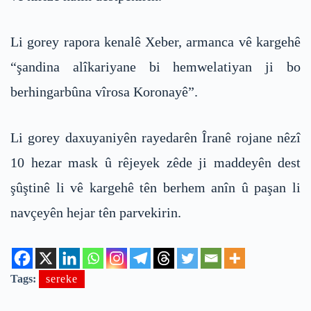
Li gorey rapora kenalê Xeber, armanca vê kargehê
“şandina alîkariyane bi hemwelatiyan ji bo
berhingarbûna vîrosa Koronayê”.
Li gorey daxuyaniyên rayedarên Îranê rojane nêzî
10 hezar mask û rêjeyek zêde ji maddeyên dest
şûştinê li vê kargehê tên berhem anîn û paşan li
navçeyên hejar tên parvekirin.
Tags:
sereke