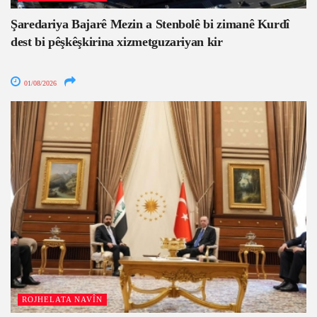
Şaredariya Bajarê Mezin a Stenbolê bi zimanê Kurdî
dest bi pêşkêşkirina xizmetguzariyan kir
01/08/2026
ROJHELATA NAVÎN