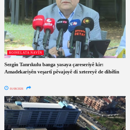
ROJHELATA NAVÎN
Sezgin Tanrıkulu banga yasaya çareseriyê kir:
Amadekariyên veşartî pêvajoyê di xetereyê de dihêlin
01/08/2026