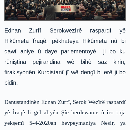
Ednan Zurfî Serokwezîrê raspardî yê
Hikûmeta Îraqê, pêkhateya Hikûmeta nû bi
dawî aniye û daye parlementoyê ji bo ku
rûniştina pejirandina wê bihê saz kirin,
firakisyonên Kurdistanî jî wê dengî bi erê ji bo
bidin.
Danustandinên Ednan Zurfî, Serok Wezîrê raspardî
yê Îraqê li gel aliyên Şîe berdewame û îro roja
yekşemî 5-4-2020an hevpeymaniya Nesir, ya