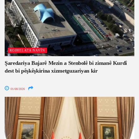
ROJHELATA NAVÎN
Şaredariya Bajarê Mezin a Stenbolê bi zimanê Kurdî
dest bi pêşkêşkirina xizmetguzariyan kir
01/08/2026