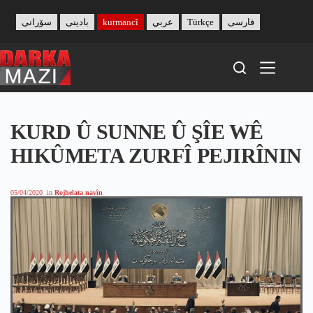
Skip
to
سۆرانی
بادینی
kurmancî
عربي
Türkçe
فارسی
content
KURD Û SUNNE Û ŞÎE WÊ
HIKÛMETA ZURFÎ PEJIRÎNIN
05/04/2020
in
Rojhelata navîn