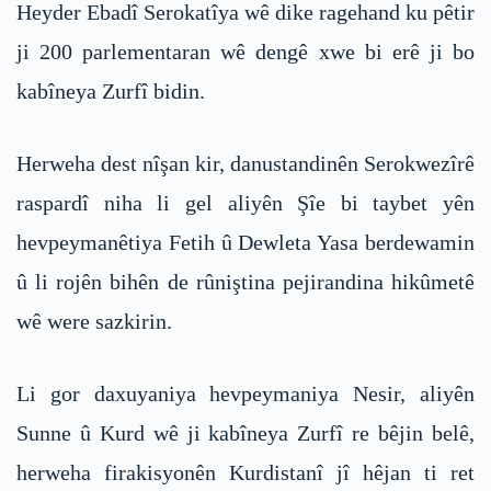
Heyder Ebadî Serokatîya wê dike ragehand ku pêtir
ji 200 parlementaran wê dengê xwe bi erê ji bo
kabîneya Zurfî bidin.
Herweha dest nîşan kir, danustandinên Serokwezîrê
raspardî niha li gel aliyên Şîe bi taybet yên
hevpeymanêtiya Fetih û Dewleta Yasa berdewamin
û li rojên bihên de rûniştina pejirandina hikûmetê
wê were sazkirin.
Li gor daxuyaniya hevpeymaniya Nesir, aliyên
Sunne û Kurd wê ji kabîneya Zurfî re bêjin belê,
herweha firakisyonên Kurdistanî jî hêjan ti ret