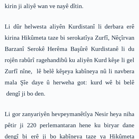
kirin ji aliyê wan ve nayê dîtin.
Li dûr helwesta aliyên Kurdistanî li derbara erê
kirina Hikûmeta taze bi serokatîya Zurfî, Nêçîrvan
Barzanî Serokê Herêma Başûrê Kurdistanê li du
rojên rabûrî ragehandibû ku aliyên Kurd kêşe li gel
Zurfî nîne, lê belê kêşeya kabîneya nû li navbera
mala Şîe daye û herweha got: kurd wê bi belê
dengî ji bo den.
Li gor zanyariyên hevpeymanêtîya Nesir heya niha
pêtir ji 220 perlemantaran hene ku biryar dane
dengî bi erê ji bo kabîneya taze ya Hikûmeta