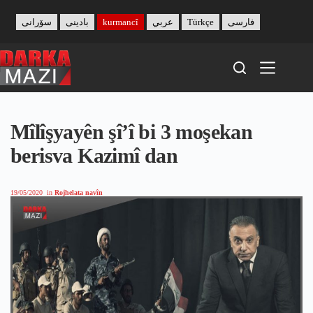
Skip
to
سۆرانی
بادینی
kurmancî
عربي
Türkçe
فارسی
content
Mîlîşyayên şî’î bi 3 moşekan
berisva Kazimî dan
19/05/2020
in
Rojhelata navîn