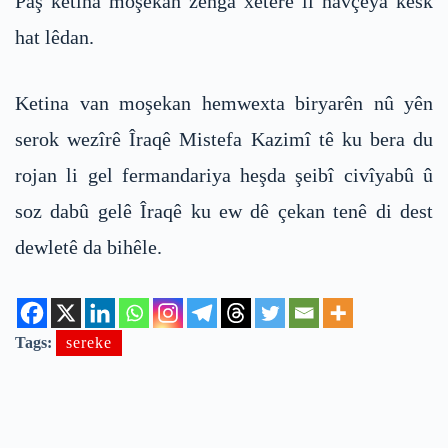
Paş ketina moşekan zenga xeterê li navçeya kesk
hat lêdan.
Ketina van moşekan hemwexta biryarên nû yên
serok wezîrê Îraqê Mistefa Kazimî tê ku bera du
rojan li gel fermandariya heşda şeibî civîyabû û
soz dabû gelê Îraqê ku ew dê çekan tenê di dest
dewletê da bihêle.
Tags:
sereke