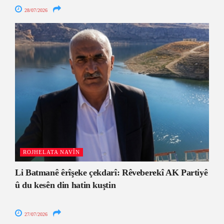
28/07/2026
ROJHELATA NAVÎN
Li Batmanê êrîşeke çekdarî: Rêveberekî AK Partiyê
û du kesên din hatin kuştin
27/07/2026