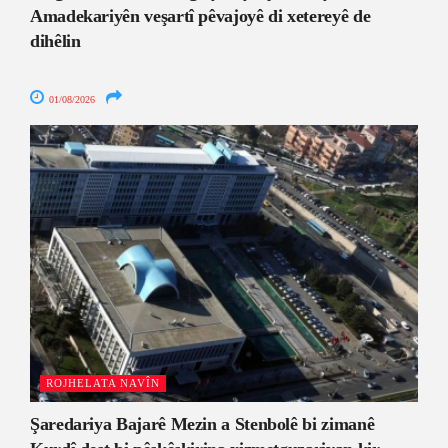
Amadekariyên veşartî pêvajoyê di xetereyê de
dihêlin
01/08/2026
ROJHELATA NAVÎN
Şaredariya Bajarê Mezin a Stenbolê bi zimanê