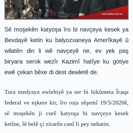
Sê moşekên katyoşa îro bi navçeya kesek ya
Bexdayê ketin ku balyozxaneya Amerîkayê û
wilatên din li wê navçeyê ne, ev yek paş
biryara serok wezîr Kazimî hatîye ku gotiye
ewê çekan bêxe di dest dewletê de.
Tora medyaya ewlehiyê ya ser bi hikûmeta Îraqa
federal ve eşkere kir, îro roja sêşemî 19/5/2020ê,
sê moşekên ji curê katyoşa bi navçeya kesek
ketîne, lê belê çi zirarên canî li pey nehatin.