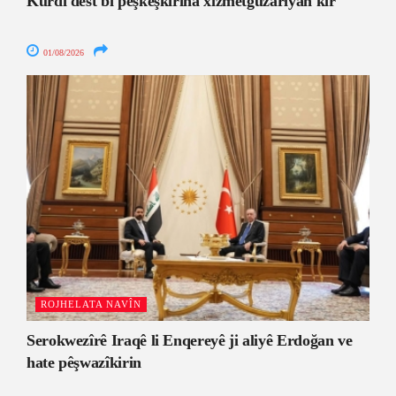
Kurdî dest bi pêşkêşkirina xizmetguzariyan kir
01/08/2026
ROJHELATA NAVÎN
Serokwezîrê Iraqê li Enqereyê ji aliyê Erdoğan ve
hate pêşwazîkirin