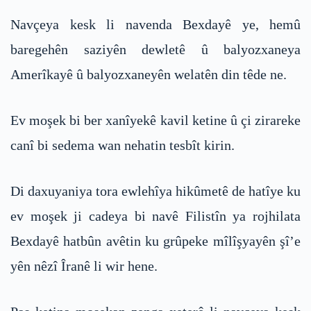
Navçeya kesk li navenda Bexdayê ye, hemû
baregehên saziyên dewletê û balyozxaneya
Amerîkayê û balyozxaneyên welatên din têde ne.
Ev moşek bi ber xanîyekê kavil ketine û çi zirareke
canî bi sedema wan nehatin tesbît kirin.
Di daxuyaniya tora ewlehîya hikûmetê de hatîye ku
ev moşek ji cadeya bi navê Filistîn ya rojhilata
Bexdayê hatbûn avêtin ku grûpeke mîlîşyayên şî’e
yên nêzî Îranê li wir hene.