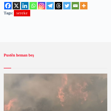
Tags:
sereke
Pustên heman beş