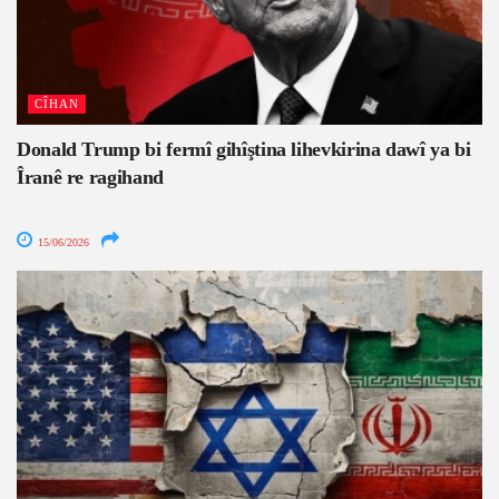
CÎHAN
Donald Trump bi fermî gihîştina lihevkirina dawî ya bi
Îranê re ragihand
15/06/2026