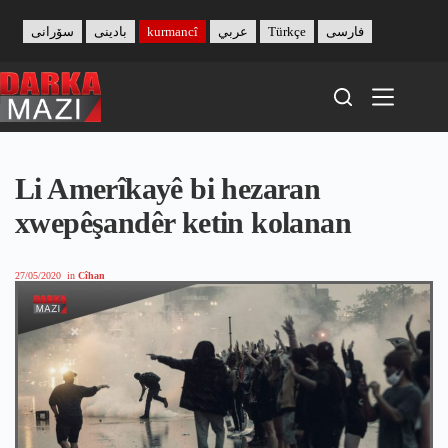
Skip
to
سۆرانی
بادینی
kurmancî
عربي
Türkçe
فارسی
content
Li Amerîkayê bi hezaran
xwepêşandêr ketin kolanan
27/05/2020
in
Cîhan