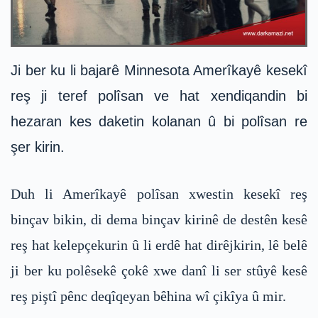
Ji ber ku li bajarê Minnesota Amerîkayê kesekî
reş ji teref polîsan ve hat xendiqandin bi
hezaran kes daketin kolanan û bi polîsan re
şer kirin.
Duh li Amerîkayê polîsan xwestin kesekî reş
binçav bikin, di dema binçav kirinê de destên kesê
reş hat kelepçekurin û li erdê hat dirêjkirin, lê belê
ji ber ku polêsekê çokê xwe danî li ser stûyê kesê
reş piştî pênc deqîqeyan bêhina wî çikîya û mir.