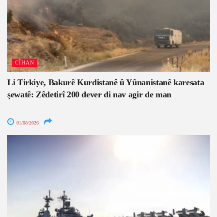
CÎHAN
Li Tirkiye, Bakurê Kurdistanê û Yûnanistanê karesata
şewatê: Zêdetirî 200 dever di nav agir de man
01/08/2026