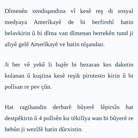
Dîmenên xendiqandina vî kesê reş di sosyal
medyaya Amerîkayê de bi berfirehî hatin
belavkirin û bi dîtna van dîmenan bertekên tund ji
aliyê gelê Amerîkayê ve hatin nîşandan.
Ji ber vê yekê li bajêr bi hezaran kes daketin
kolanan û kuştina kesê reşik pirotesto kirin û bi
polîsan re pev çûn.
Hat ragihandin derbarê bûyerê lêpirsîn hat
destpêkirin û 4 polîsên ku têkilîya wan bi bûyerê re
hebûn ji wezîfê hatin dûrxistin.