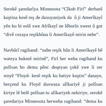
Serokê şaredarîya Minnesota “Cîkob Firî” derbarê
kuştina kesê reş de daxuyaniyek da û ji Amerîkayî
yên ku bi eslê xwe Afrîkayî ne lêborîn xwest û got
“divê cezaya reşikbûna li Amerîkayê mirin nebe”.
Navbûrî ragihand: “nabe reşik bûn li Amerîkayê bê
wateya hukmê mirinê”, Firî her weha ragihand ku
polîsan bo dema pênc deqeyan çokê xwe li ser
stoyê “Floyd- kesê reşik ku hatiye kuştin” danaye,
herçend ku Floyd daxwaza alîkariyê ji polîsan
kiriye lê belê polîsan tu alîkariyek nekiriye, serokê
şaredariya Minnesota herweha ragihand: “dema ku