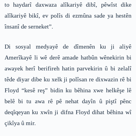
to haydarî daxwaza alîkariyê dibî, pêwîst dike
alîkariyê bikî, ev polîs di ezmûna sade ya hestên
însanî de serneket”.
Di sosyal medyayê de dîmenên ku ji aliyê
Amerîkayê li wê derê amade hatbûn wênekirin bi
awayek herî berifireh hatin parvekirin û bi zelalî
têde diyar dibe ku xelk ji polîsan re dixwazin rê bi
Floyd “kesê reş” bidin ku bêhina xwe helkêşe lê
belê bi tu awa rê pê nehat dayîn û piştî pênc
deqîqeyan ku xwîn ji difna Floyd dihat bêhina wî
çikîya û mir.