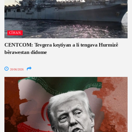
CÎHAN
CENTCOM: Tevgera keştiyan a li tengava Hurmizê
bêrawestan didome
20/06/2026