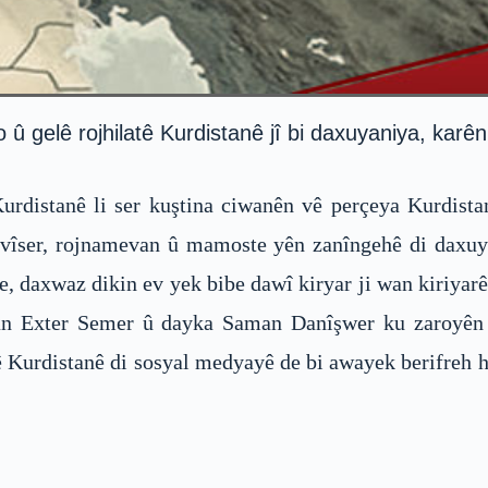
 gelê rojhilatê Kurdistanê jî bi daxuyaniya, karên 
urdistanê li ser kuştina ciwanên vê perçeya Kurdist
ivîser, rojnamevan û mamoste yên zanîngehê di daxuya
, daxwaz dikin ev yek bibe dawî kiryar ji wan kiriyarên 
n Exter Semer û dayka Saman Danîşwer ku zaroyên w
atê Kurdistanê di sosyal medyayê de bi awayek berifreh 