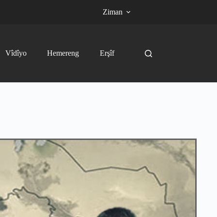
Ziman
Vîdîyo
Hemereng
Erşîf