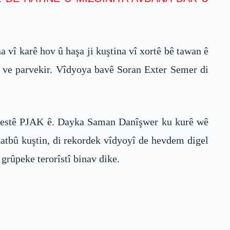
vî karê hov û haşa ji kuştina vî xortê bê tawan ê
ê ve parvekir. Vîdyoya bavê Soran Exter Semer di
 ê destê PJAK ê. Dayka Saman Danîşwer ku kurê wê
hatbû kuştin, di rekordek vîdyoyî de hevdem digel
grûpeke terorîstî binav dike.