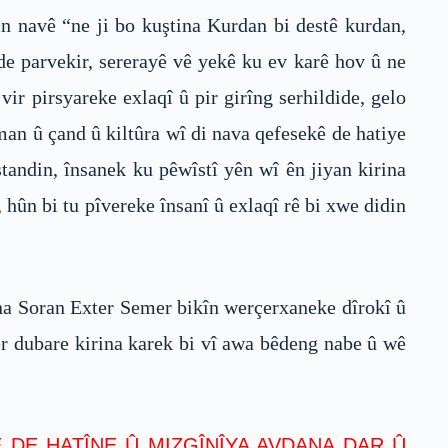
in navê “ne ji bo kuştina Kurdan bi destê kurdan,
de parvekir, sererayê vê yekê ku ev karê hov û ne
vir pirsyareke exlaqî û pir girîng serhildide, gelo
man û çand û kiltûra wî di nava qefesekê de hatiye
tandin, însanek ku pêwîstî yên wî ên jiyan kirina
hûn bi tu pîvereke însanî û exlaqî rê bi xwe didin
ina Soran Exter Semer bikîn werçerxaneke dîrokî û
er dubare kirina karek bi vî awa bêdeng nabe û wê
 DE HATÎNE Û MIZGÎNÎYA AVDANA DAR Û