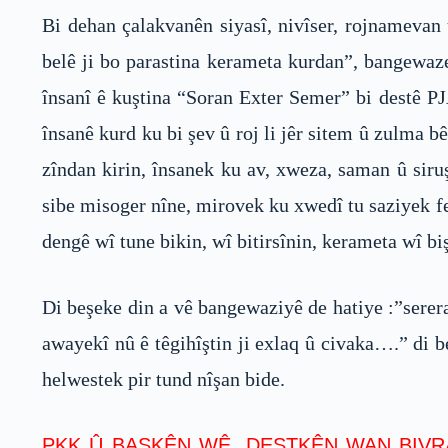
Bi dehan çalakvanên siyasî, nivîser, rojnamevan 
belê ji bo parastina kerameta kurdan”, bangewaze
însanî ê kuştina “Soran Exter Semer” bi destê PJAK
însanê kurd ku bi şev û roj li jêr sitem û zulma 
zîndan kirin, însanek ku av, xweza, saman û siru
sibe misoger nîne, mirovek ku xwedî tu saziyek fe
dengê wî tune bikin, wî bitirsînin, kerameta wî bi
Di beşeke din a vê bangewaziyê de hatiye :”serer
awayekî nû ê têgihîştin ji exlaq û civaka….” di 
helwestek pir tund nîşan bide.
PKK Û BASKÊN WÊ, DESTKÊN WAN BIVRA