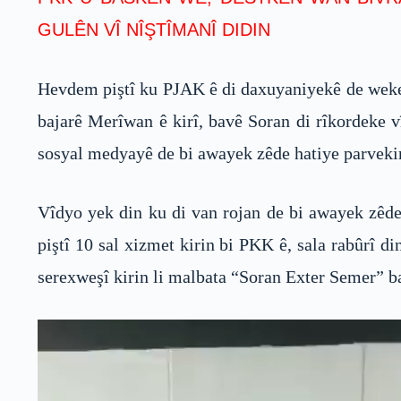
GULÊN VÎ NÎŞTÎMANÎ DIDIN
Hevdem piştî ku PJAK ê di daxuyaniyekê de weke h
bajarê Merîwan ê kirî, bavê Soran di rîkordeke 
sosyal medyayê de bi awayek zêde hatiye parvekir
Vîdyo yek din ku di van rojan de bi awayek zêde
piştî 10 sal xizmet kirin bi PKK ê, sala rabûrî 
serexweşî kirin li malbata “Soran Exter Semer” ba