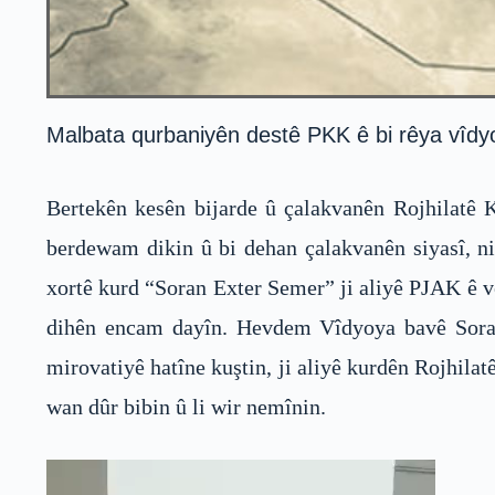
Malbata qurbaniyên destê PKK ê bi rêya vîdyo û
Bertekên kesên bijarde û çalakvanên Rojhilatê K
berdewam dikin û bi dehan çalakvanên siyasî, n
xortê kurd “Soran Exter Semer” ji aliyê PJAK ê ve
dihên encam dayîn. Hevdem Vîdyoya bavê Sora
mirovatiyê hatîne kuştin, ji aliyê kurdên Rojhil
wan dûr bibin û li wir nemînin.