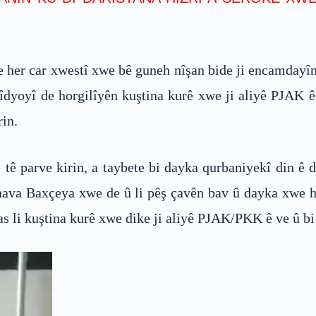
er car xwestî xwe bê guneh nîşan bide ji encamdayîna 
vîdyoyî de horgilîyên kuştina kurê xwe ji aliyê PJAK 
in.
 tê parve kirin, a taybete bi dayka qurbaniyekî din
dinava Baxçeya xwe de û li pêş çavên bav û dayka xwe 
s li kuştina kurê xwe dike ji aliyê PJAK/PKK ê ve û bi 