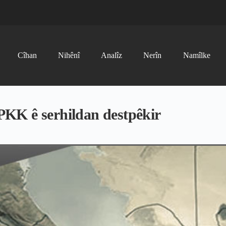
Cîhan
Nihênî
Analîz
Nerîn
Namîlke
 PKK ê serhildan destpêkir