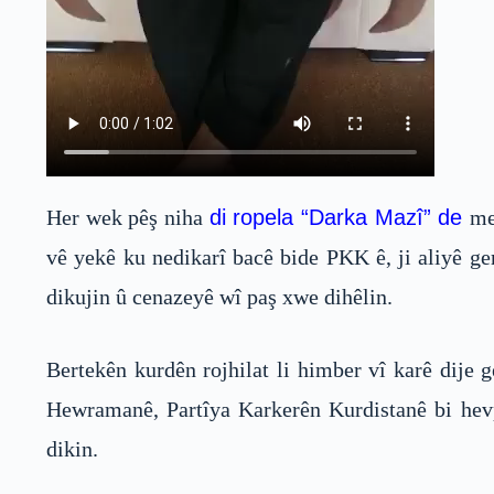
Her wek pêş niha
di ropela “Darka Mazî” de
me
vê yekê ku nedikarî bacê bide PKK ê, ji aliyê ge
dikujin û cenazeyê wî paş xwe dihêlin.
Bertekên kurdên rojhilat li himber vî karê dije
Hewramanê, Partîya Karkerên Kurdistanê bi hev
dikin.