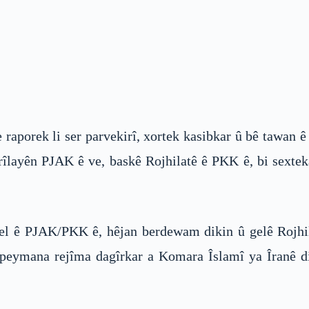
 raporek li ser parvekirî, xortek kasibkar û bê tawan ê
rîlayên PJAK ê ve, baskê Rojhilatê ê PKK ê, bi sextek
 gel ê PJAK/PKK ê, hêjan berdewam dikin û gelê Rojh
peymana rejîma dagîrkar a Komara Îslamî ya Îranê d