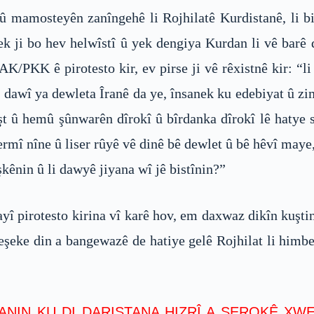
û mamosteyên zanîngehê li Rojhilatê Kurdistanê, li b
k ji bo hev helwîstî û yek dengiya Kurdan li vê barê 
/PKK ê pirotesto kir, ev pirse ji vê rêxistnê kir: “li 
bê dawî ya dewleta Îranê da ye, însanek ku edebiyat û zi
şt û hemû şûnwarên dîrokî û bîrdanka dîrokî lê hatye s
rmî nîne û liser rûyê vê dinê bê dewlet û bê hêvî maye, 
şkênin û li dawyê jiyana wî jê bistînin?”
ayî pirotesto kirina vî karê hov, em daxwaz dikîn kuşt
beşeke din a bangewazê de hatiye gelê Rojhilat li himb
NIN KU DI DARISTANA HIZRÎ A SEROKÊ XWE