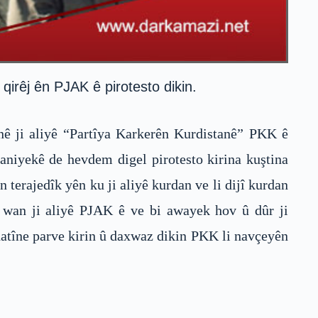
qirêj ên PJAK ê pirotesto dikin.
anê ji aliyê “Partîya Karkerên Kurdistanê” PKK ê
niyekê de hevdem digel pirotesto kirina kuştina
terajedîk yên ku ji aliyê kurdan ve li dijî kurdan
an ji aliyê PJAK ê ve bi awayek hov û dûr ji
hatîne parve kirin û daxwaz dikin PKK li navçeyên