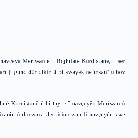
 navçeya Merîwan ê li Rojhilatê Kurdistanê, li ser
arî ji gund dûr dikin û bi awayek ne însanî û hov
ilatê Kurdistanê û bi taybetî navçeyên Merîwan û
izanin û daxwaza derkirina wan li navçeyên xwe