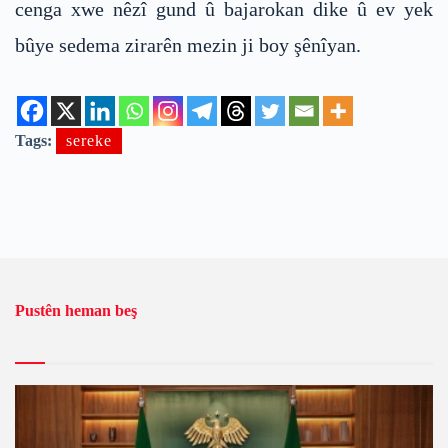
cenga xwe nêzî gund û bajarokan dike û ev yek
bûye sedema zirarên mezin ji boy şênîyan.
Tags:
sereke
Pustên heman beş