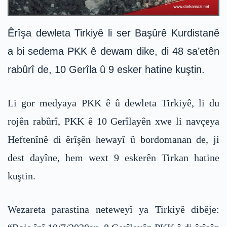
Êrîşa dewleta Tirkiyê li ser Başûrê Kurdistanê
a bi sedema PKK ê dewam dike, di 48 sa’etên
rabûrî de, 10 Gerîla û 9 esker hatine kuştin.
Li gor medyaya PKK ê û dewleta Tirkiyê, li du
rojên rabûrî, PKK ê 10 Gerîlayên xwe li navçeya
Heftenînê di êrîşên hewayî û bordomanan de, ji
dest dayîne, hem wext 9 eskerên Tirkan hatine
kuştin.
Wezareta parastina neteweyî ya Tirkiyê dibêje: