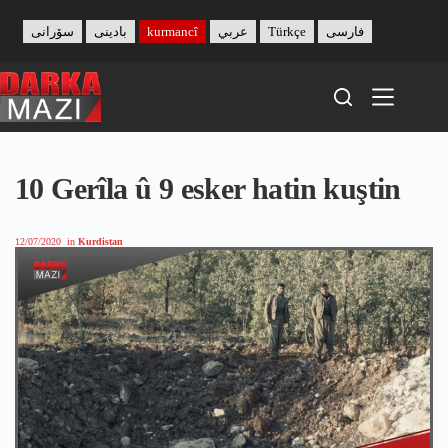
Skip
to
سۆرانی
بادینی
kurmancî
عربي
Türkçe
فارسی
content
10 Gerîla û 9 esker hatin kuştin
12/07/2020
in
Kurdistan