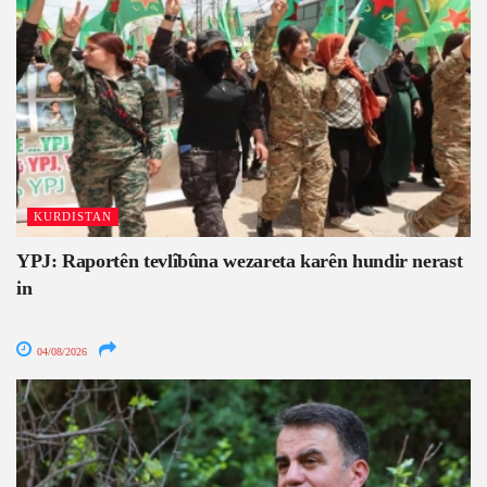
KURDISTAN
YPJ: Raportên tevlîbûna wezareta karên hundir nerast
in
04/08/2026