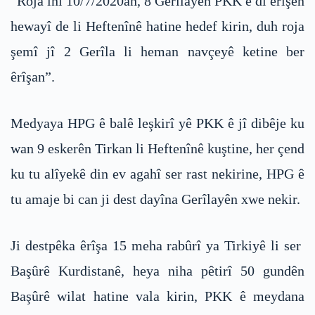
“Roja înî 10/7/2020an, 8 Gerîlayên PKK ê di êrîşên
hewayî de li Heftenînê hatine hedef kirin, duh roja
şemî jî 2 Gerîla li heman navçeyê ketine ber
êrîşan”.
Medyaya HPG ê balê leşkirî yê PKK ê jî dibêje ku
wan 9 eskerên Tirkan li Heftenînê kuştine, her çend
ku tu alîyekê din ev agahî ser rast nekirine, HPG ê
tu amaje bi can ji dest dayîna Gerîlayên xwe nekir.
Ji destpêka êrîşa 15 meha rabûrî ya Tirkiyê li ser
Başûrê Kurdistanê, heya niha pêtirî 50 gundên
Başûrê wilat hatine vala kirin, PKK ê meydana