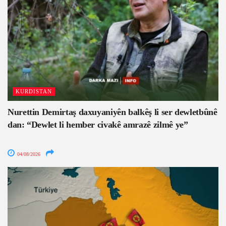
KURDISTAN
Nurettin Demirtaş daxuyaniyên balkêş li ser dewletbûnê
dan: “Dewlet li hember civakê amrazê zilmê ye”
04/08/2026