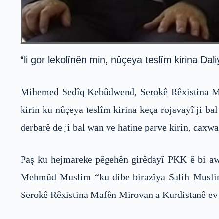
“li gor lekolînên min, nûçeya teslîm kirina Da
Mihemed Sedîq Kebûdwend, Serokê Rêxistina Ma
kirin ku nûçeya teslîm kirina keça rojavayî ji b
derbarê de ji bal wan ve hatine parve kirin, daxwa
Paş ku hejmareke pêgehên girêdayî PKK ê bi awa
Mehmûd Muslim “ku dibe birazîya Salih Muslim
Serokê Rêxistina Mafên Mirovan a Kurdistanê ev nû