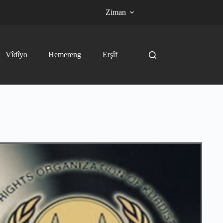
Ziman
Vîdîyo
Hemereng
Erşîf