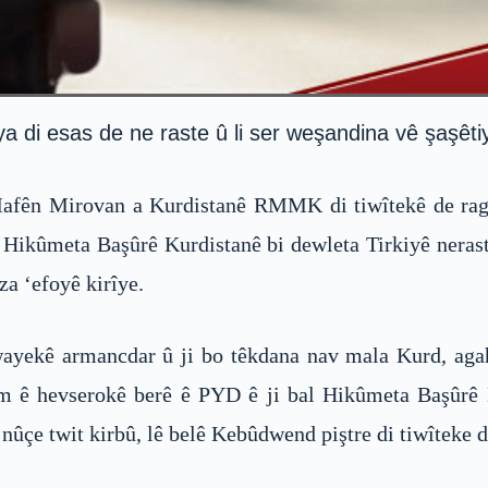
liya di esas de ne raste û li ser weşandina vê şaşêt
fên Mirovan a Kurdistanê RMMK di tiwîtekê de ragih
al Hikûmeta Başûrê Kurdistanê bi dewleta Tirkiyê ner
za ‘efoyê kirîye.
yekê armancdar û ji bo têkdana nav mala Kurd, agahî
 ê hevserokê berê ê PYD ê ji bal Hikûmeta Başûrê
çe twit kirbû, lê belê Kebûdwend piştre di tiwîteke di