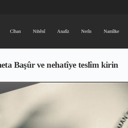
Cîhan
Nihênî
Analîz
Nerîn
Namîlke
ta Başûr ve nehatîye teslîm kirin