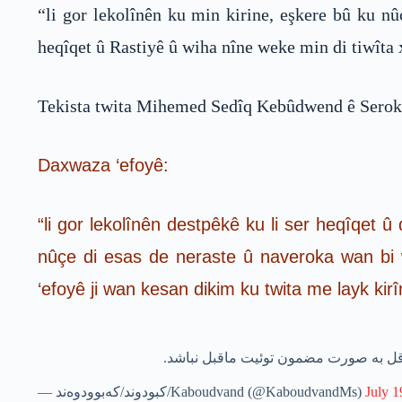
“li gor lekolînên ku min kirine, eşkere bû ku nû
heqîqet û Rastiyê û wiha nîne weke min di tiwîta 
Tekista twita Mihemed Sedîq Kebûdwend ê Serok
Daxwaza ‘efoyê:
“li gor lekolînên destpêkê ku li ser heqîqet û
nûçe di esas de neraste û naveroka wan bi 
‘efoyê ji wan kesan dikim ku twita me layk kirî
اقل به صورت مضمون توئیت ماقبل نباشد
— کبودوند/کەبوودوەند/Kaboudvand (@KaboudvandMs)
July 1