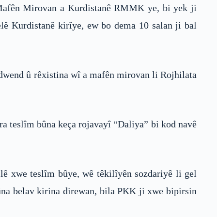
Mafên Mirovan a Kurdistanê RMMK ye, bi yek ji
lê Kurdistanê kirîye, ew bo dema 10 salan ji bal
wend û rêxistina wî a mafên mirovan li Rojhilata
ra teslîm bûna keça rojavayî “Daliya” bi kod navê
ê xwe teslîm bûye, wê têkilîyên sozdariyê li gel
na belav kirina direwan, bila PKK ji xwe bipirsin