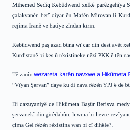
Mihemed Sedîq Kebûdwend xelkê parêzgehîya Si
çalakvanên herî diyar ên Mafên Mirovan li Kurdi
rejîma Îranê ve hatîye zîndan kirin.
Kebûdwend paş azad bûna wî car din dest avêt xe
Kurdistanê bi kes û rêxistineke nêzî PKK ê tên nas
Tê zanîn
wezareta karên navxwe a Hikûmeta 
“Vîyan Şervan” daye ku di nava rêzên YPJ ê de bû
Di daxuyaniyê de Hikûmeta Başûr Berisva medya P
şervanekî din girêdabûn, lewma bi hevre revîyane
çima Gel rêzên rêxistina wan bi cî dihêle?.