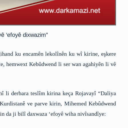
iyê ‘efoyê dixwazim”
and ku encamên lekolînên ku wî kirine, eşkere
aste, hemwext Kebûdwend li ser wan agahiyên li vê
 li derbara teslîm kirina keça Rojavayî “Daliya
 Kurdistanê ve parve kirin, Mihemed Kebûdwend
n da ji bilî daxwaza ‘efoyê wiha nivîsandîye: