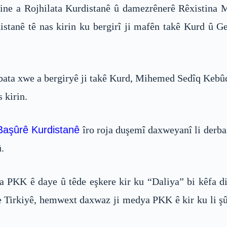
ne a Rojhilata Kurdistanê û damezrênerê Rêxistina 
stanê tê nas kirin ku bergirî ji mafên takê Kurd û Ge
bata xwe a bergiryê ji takê Kurd, Mihemed Sedîq Kebûd
 kirin.
Başûrê Kurdistanê
îro roja duşemî daxweyanî li derba
.
KK ê daye û têde eşkere kir ku “Daliya” bi kêfa dil
 Tirkiyê, hemwext daxwaz ji medya PKK ê kir ku li şû