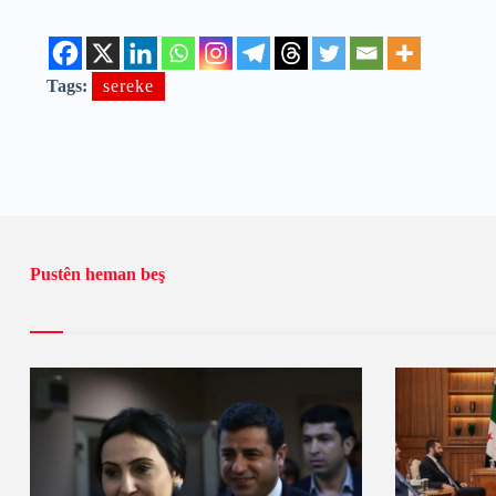
Tags:
sereke
Pustên heman beş