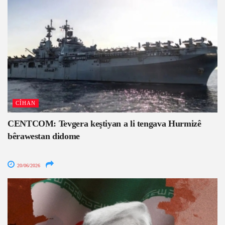
CÎHAN
CENTCOM: Tevgera keştiyan a li tengava Hurmizê
bêrawestan didome
20/06/2026