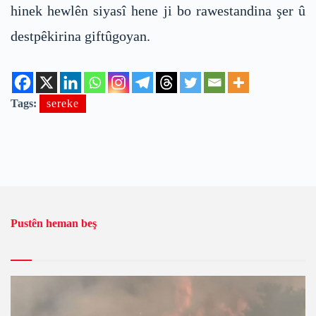
hinek hewlên siyasî hene ji bo rawestandina şer û
destpêkirina giftûgoyan.
Tags:
sereke
Pustên heman beş