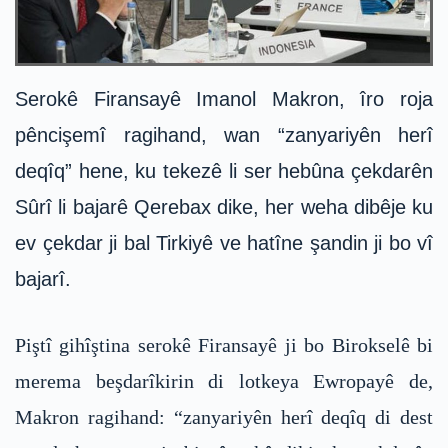
Serokê Firansayê Imanol Makron, îro roja
pêncişemî ragihand, wan “zanyariyên herî
deqîq” hene, ku tekezê li ser hebûna çekdarên
Sûrî li bajarê Qerebax dike, her weha dibêje ku
ev çekdar ji bal Tirkiyê ve hatîne şandin ji bo vî
bajarî.
Piştî gihîştina serokê Firansayê ji bo Birokselê bi
merema beşdarîkirin di lotkeya Ewropayê de,
Makron ragihand: “zanyariyên herî deqîq di dest