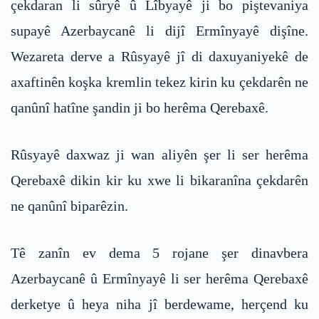
çekdaran li sûryê û Lîbyayê ji bo piştevaniya
supayê Azerbaycanê li dijî Ermînyayê dişîne.
Wezareta derve a Rûsyayê jî di daxuyaniyekê de
axaftinên koşka kremlin tekez kirin ku çekdarên ne
qanûnî hatîne şandin ji bo herêma Qerebaxê.
Rûsyayê daxwaz ji wan aliyên şer li ser herêma
Qerebaxê dikin kir ku xwe li bikaranîna çekdarên
ne qanûnî biparêzin.
Tê zanîn ev dema 5 rojane şer dinavbera
Azerbaycanê û Ermînyayê li ser herêma Qerebaxê
derketye û heya niha jî berdewame, herçend ku