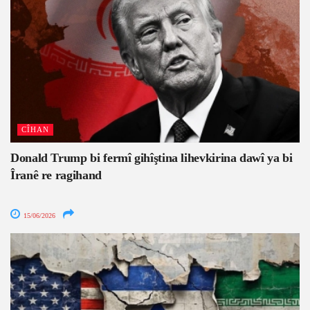
CÎHAN
Donald Trump bi fermî gihîştina lihevkirina dawî ya bi
Îranê re ragihand
15/06/2026