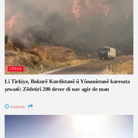
CÎHAN
Li Tirkiye, Bakurê Kurdistanê û Yûnanistanê karesata
şewatê: Zêdetirî 200 dever di nav agir de man
01/08/2026