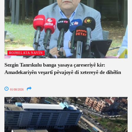
ROJHELATA NAVÎN
Sezgin Tanrıkulu banga yasaya çareseriyê kir:
Amadekariyên veşartî pêvajoyê di xetereyê de dihêlin
01/08/2026