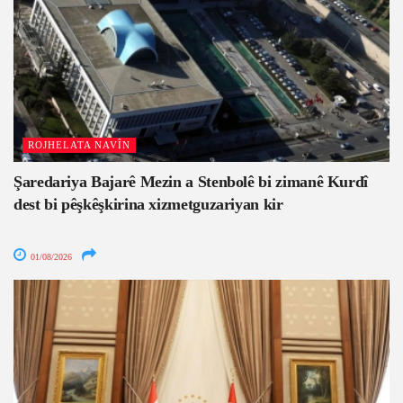
ROJHELATA NAVÎN
Şaredariya Bajarê Mezin a Stenbolê bi zimanê Kurdî
dest bi pêşkêşkirina xizmetguzariyan kir
01/08/2026