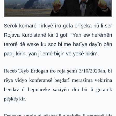
Serok komarê Tirkiyê îro gefa êrîşeka nû li ser
Rojava Kurdistanê kir û got: “Yan ew herêmên
terorê dê weke ku soz bi me hatîye dayîn bên
paqij kirin, yan jî emê biçin vê yekê bikin”.
Receb Teyb Erdogan îro roja şemî 3/10/2020an, bi
rêya vîdyo konferansê beşdarî merasîma vekirina
bendav û hejmareke saziyên din bû û gotarek
pêşkêş kir.
Erdogan amaje bi pêşhat û aloziyên li navçeyê kir