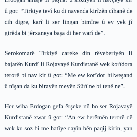
û got: “Tirkiye tevî ku di navenda kirîzên cîhanê de
cih digre, karî li ser lingan bimîne û ev yek jî
girêda bi jêrxaneya başa di her warî de”.
Serokomarê Tirkiyê careke din rêveberiyên li
bajarên Kurdî li Rojavayê Kurdistanê wek korîdora
terorê bi nav kir û got: “Me ew korîdor hilweşand
û nîşan da ku birayên meyên Sûrî ne bi tenê ne”.
Her wiha Erdogan gefa êrşeke nû bo ser Rojavayê
Kurdistanê xwar û got: “An ew herêmên terorê dê
wek ku soz bi me hatîye dayîn bên paqij kirin, yan