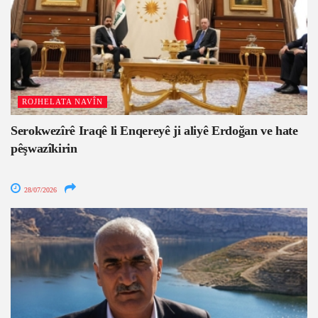
ROJHELATA NAVÎN
Serokwezîrê Iraqê li Enqereyê ji aliyê Erdoğan ve hate
pêşwazîkirin
28/07/2026