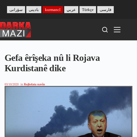
Skip
to
سۆرانی
بادینی
kurmancî
عربي
Türkçe
فارسی
content
Gefa êrîşeka nû li Rojava
Kurdistanê dike
03/10/2020
in
Rojhelata navîn