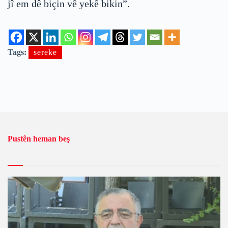
jî em dê biçin vê yekê bikin”.
Tags:
sereke
Pustên heman beş