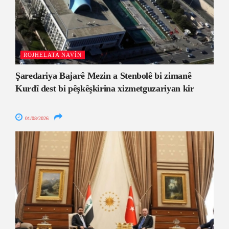
ROJHELATA NAVÎN
Şaredariya Bajarê Mezin a Stenbolê bi zimanê
Kurdî dest bi pêşkêşkirina xizmetguzariyan kir
01/08/2026