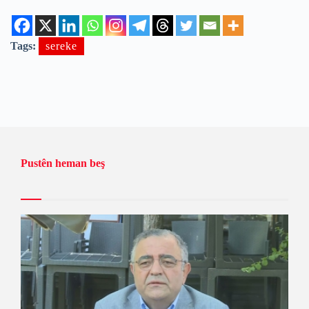
Tags:
sereke
Pustên heman beş