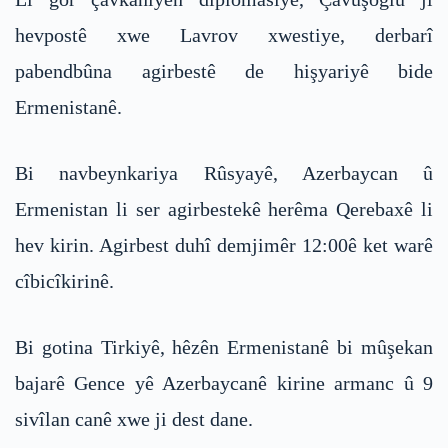
hevpostê xwe Lavrov xwestiye, derbarî
pabendbûna agirbestê de hişyariyê bide
Ermenistanê.
Bi navbeynkariya Rûsyayê, Azerbaycan û
Ermenistan li ser agirbestekê herêma Qerebaxê li
hev kirin. Agirbest duhî demjimêr 12:00ê ket warê
cîbicîkirinê.
Bi gotina Tirkiyê, hêzên Ermenistanê bi mûşekan
bajarê Gence yê Azerbaycanê kirine armanc û 9
sivîlan canê xwe ji dest dane.