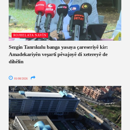
ROJHELATA NAVÎN
Sezgin Tanrıkulu banga yasaya çareseriyê kir:
Amadekariyên veşartî pêvajoyê di xetereyê de
dihêlin
01/08/2026