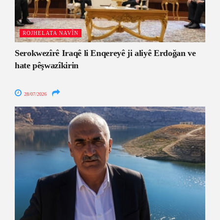
ROJHELATA NAVÎN
Serokwezîrê Iraqê li Enqereyê ji aliyê Erdoğan ve
hate pêşwazîkirin
28/07/2026