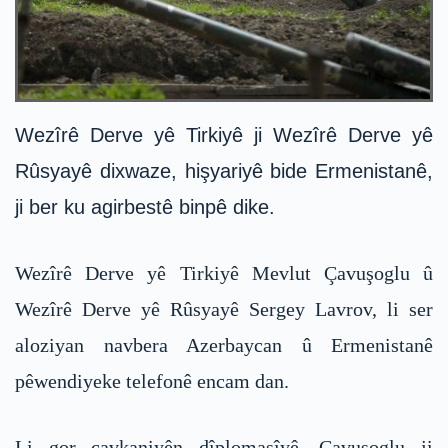
Wezîrê Derve yê Tirkiyê ji Wezîrê Derve yê
Rûsyayê dixwaze, hişyariyê bide Ermenistanê,
ji ber ku agirbestê binpê dike.
Wezîrê Derve yê Tirkiyê Mevlut Çavuşoglu û
Wezîrê Derve yê Rûsyayê Sergey Lavrov, li ser
aloziyan navbera Azerbaycan û Ermenistanê
pêwendiyeke telefonê encam dan.
Li gor çavkaniyên dîplomasîyê, Çavuşoglu ji