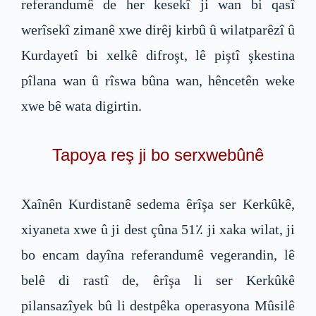
referandumê de her kesekî ji wan bi qasî
werîsekî zimanê xwe dirêj kirbû û wilatparêzî û
Kurdayetî bi xelkê difroşt, lê piştî şkestina
pîlana wan û rîswa bûna wan, hêncetên weke
xwe bê wata digirtin.
Tapoya reş ji bo serxwebûnê
Xaînên Kurdistanê sedema êrîşa ser Kerkûkê,
xiyaneta xwe û ji dest çûna 51٪ ji xaka wilat, ji
bo encam dayîna referandumê vegerandin, lê
belê di rastî de, êrîşa li ser Kerkûkê
pilansazîyek bû li destpêka operasyona Mûsilê