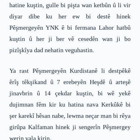
hatine kuştin, gulle bi pişta wan ketbûn û li vir
diyar dibe ku her ew bi destê hinek
Pêşmergeyên YNK ê bi fermana Lahor hatbû
kuştin û her ji ber vê cesedên wan ji bo
pizîşkîya dad nehatin veguhastin.
Ya rast Pêşmergeyên Kurdistanê li destpêkê
êrîş têkşikand û 7 erebeyên Heşdê û arteşê
jinavbrin û 14 çekdar kuştin, bi wê yekê
dujimnan fêm kir ku hatina nava Kerkûkê bi
şer karekî hêsan nabe, lewma neçar man bi rêya
girûpa Kalfaman hinek ji sengerîn Pêşmergey
werin vala kirin.