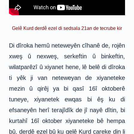
Gelê Kurd derdê ezel di sedsala 21an de tecrube kir
Di dîroka hemû neteweyên cîhanê de, rojên
xweş û nexweş, serkeftin û binkeftin,
wilatparêzî û xiyanet hene, lê belê di dîroka
ti yêk ji van neteweyan de xiyaneteke
mezin û qirêj ya bi qasî 16î oktoberê
tuneye, xiyanetek ewqas bi êş ku di
efsaneyên herî terajîdîk de jî nayê dîtin, bi
kurtahî 16î oktober xiyaneteke bê hempa
bû, derdê ezel bû ku gelê Kurd careke din li