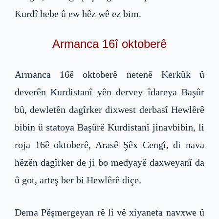
Kurdî hebe û ew hêz wê ez bim.
Armanca 16î oktoberê
Armanca 16ê oktoberê netenê Kerkûk û
deverên Kurdistanî yên dervey îdareya Başûr
bû, dewletên dagîrker dixwest derbasî Hewlêrê
bibin û statoya Başûrê Kurdistanî jinavbibin, li
roja 16ê oktoberê, Arasê Şêx Cengî, di nava
hêzên dagîrker de ji bo medyayê daxweyanî da
û got, arteş ber bi Hewlêrê diçe.
Dema Pêşmergeyan rê li vê xiyaneta navxwe û