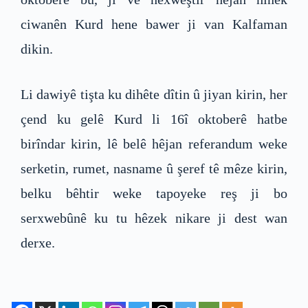
ciwanên Kurd hene bawer ji van Kalfaman
dikin.
Li dawiyê tişta ku dihête dîtin û jiyan kirin, her
çend ku gelê Kurd li 16î oktoberê hatbe
birîndar kirin, lê belê hêjan referandum weke
serketin, rumet, nasname û şeref tê mêze kirin,
belku bêhtir weke tapoyeke reş ji bo
serxwebûnê ku tu hêzek nikare ji dest wan
derxe.