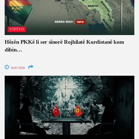
VÎDÎYO
Hêzên PKKê li ser sînorê Rojhilatê Kurdistanê kom
dibin…
26/07/2026