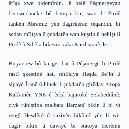
êrîşa xwe bidomînin, lê belê Pêşmergeyan
berxwedaneke bê hempa kir, wan li Pirdê
tankên Abramiz yên dagîrkeran teqandin, bi
sedan mîlîşya û çekdarên wan kuştin û nehişt li
Pirdê û Sihêla bikevin xaka Kurdistanê de.
Biryar ew bû ku ger hat û Pêşmerge li Pirdê
rastî şkestinê hat, mîlîşiya Heşda Şe’bî û
sipayê Îranê û hinek ji çekdarên girêday giropa
Kalfamên YNK ê êrîşî bajarokê Selaheddînê,
ciyê rûniştina malbata Barzanî bikin û bi vî
rengî Hewlêrê û saziyên hikûmî yên li wir
dagîr bikin û dawiyê bi statoya Herêma