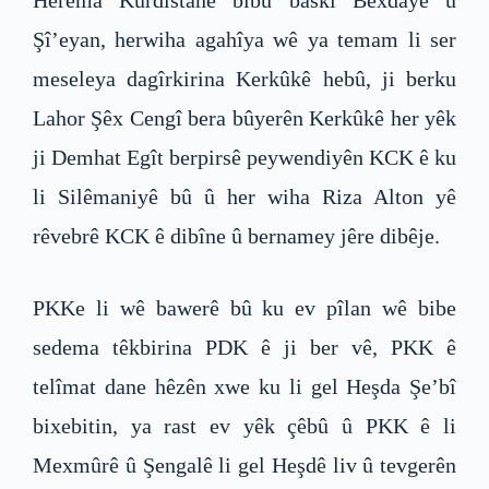
Herêma Kurdistanê bibû baskî Bexdayê û
Şî’eyan, herwiha agahîya wê ya temam li ser
meseleya dagîrkirina Kerkûkê hebû, ji berku
Lahor Şêx Cengî bera bûyerên Kerkûkê her yêk
ji Demhat Egît berpirsê peywendiyên KCK ê ku
li Silêmaniyê bû û her wiha Riza Alton yê
rêvebrê KCK ê dibîne û bernamey jêre dibêje.
PKKe li wê bawerê bû ku ev pîlan wê bibe
sedema têkbirina PDK ê ji ber vê, PKK ê
telîmat dane hêzên xwe ku li gel Heşda Şe’bî
bixebitin, ya rast ev yêk çêbû û PKK ê li
Mexmûrê û Şengalê li gel Heşdê liv û tevgerên