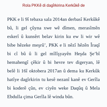
Rola PKKê di dagîrkirina Kerkûkê de
PKK e li 9î tebaxa sala 2014an derbasî Kerkûkê
bû, li gel çûyna xwe wê dîmen, merasîmên
eskerî û kunsêrt belav kirin ku ew li wir wê
bibe hêzeke meşrû’, PKK e li nêzî hêzên Îraqî
bi cî bû û li gel mîlîşyayên Heşda Şe’bî
hemahengî çêkir û bi hevre tev digeryan, lê
belê li 16î oktobera 2017an û dema ku Kerkûk
hatîye dagîrkirin tu kesê nezanî kanê ev Gerîla
bi koderê çûn, ev ciyên weke Daqûq û Mela
Ebdulla çima Gerîla lê winda bûn.