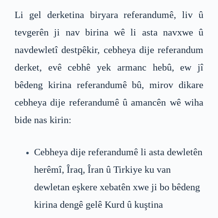
Li gel derketina biryara referandumê, liv û
tevgerên ji nav birina wê li asta navxwe û
navdewletî destpêkir, cebheya dije referandum
derket, evê cebhê yek armanc hebû, ew jî
bêdeng kirina referandumê bû, mirov dikare
cebheya dije referandumê û amancên wê wiha
bide nas kirin:
Cebheya dije referandumê li asta dewletên
herêmî, Îraq, Îran û Tirkiye ku van
dewletan eşkere xebatên xwe ji bo bêdeng
kirina dengê gelê Kurd û kuştina