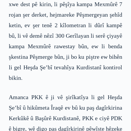
xwe dest pê kirin, li pêşîya kampa Mexmûrê 7
rojan şer derket, hejmareke Pêşmergeyan şehîd
ketin, ev şer tenê 2 kîlometran li dûrî kampê
bû, li vê demê nêzî 300 Gerîlayan li serê çiyayê
kampa Mexmûrê rawestay bûn, ew li benda
şkestina Pêşmerge bûn, ji bo ku piştre ew bihên
li gel Heşda Şe’bî tevahîya Kurdistanî kontirol
bikin.
Amanca PKK ê ji vê şirîkatîya li gel Heşda
Şe’bî û hikûmeta Îraqê ev bû ku paş dagîrkirina
Kerkûkê û Başûrê Kurdistanê, PKK e ciyê PDK
ê bigre, wê digo paş dagîrkirinê pêwîste hêzeke