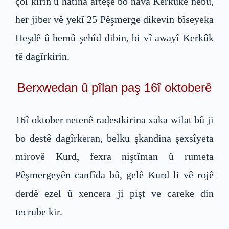
çol kirin û hatina arteşê bo nava Kerkûkê nebû,
her jiber vê yekî 25 Pêşmerge dikevin bîseyeka
Heşdê û hemû şehîd dibin, bi vî awayî Kerkûk
tê dagîrkirin.
Berxwedan û pîlan paş 16î oktoberê
16î oktober netenê radestkirina xaka wilat bû ji
bo destê dagîrkeran, belku şkandina şexsîyeta
mirovê Kurd, fexra niştîman û rumeta
Pêşmergeyên canfîda bû, gelê Kurd li vê rojê
derdê ezel û xencera ji pişt ve careke din
tecrube kir.