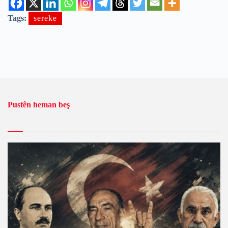
Tags:
sereke
Pustên heman beş