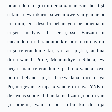
pîlana derekî girtî û dema xaînan zanî her tişt
sekinî û ew nikarin xewnên xwe yên gemar bi
cî bînin, êdî dest bi behaneyên bê binema û
êrîşên medyayî li ser şexsê Barzanî û
encamderên referandumê kir, pirr bi rû qayîmî
êrîşî referandumê kir, ya rast piştî şkandina
difna wan li Pirdê, Mehmûdiyê û Sihêla, ew
neçar man referandumê ji bo xiyaneta xwe
bikin behane, piştî berxwedana dîrokî ya
Pêşmergeyan, girûpa xiyanetê di nava YNK ê
de ewqas şepirze bibûn ku nedizanî çi bikin yan
çi bibêjin, wan ji bîr kirbû ku di roja