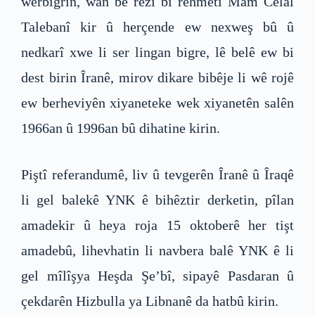
werbigrin, wan bê rêzî bi rehmetî Mam Celal
Talebanî kir û herçende ew nexweş bû û
nedkarî xwe li ser lingan bigre, lê belê ew bi
dest birin Îranê, mirov dikare bibêje li wê rojê
ew berheviyên xiyaneteke wek xiyanetên salên
1966an û 1996an bû dihatine kirin.
Piştî referandumê, liv û tevgerên Îranê û Îraqê
li gel balekê YNK ê bihêztir derketin, pîlan
amadekir û heya roja 15 oktoberê her tişt
amadebû, lihevhatin li navbera balê YNK ê li
gel mîlîşya Heşda Şe’bî, sipayê Pasdaran û
çekdarên Hizbulla ya Libnanê da hatbû kirin.