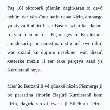
Paş 16î oktoberê pîlanên dagîrkeran bi dawî
nebûn, deriyên sînor hatin qepat kirin, embargo
ya siyasî û abûrî li ser Başûrê wilat hat danan,
li van deman de Pêşmergeyên Kurdistanê
amadekarî ji bo parastina nîştîmanê xwe dikir,
wan dizanî ku dujmin nasekine, wan dizanî
xetereke mezin li ser take perçeya azad ya
Kurdistanê heye.
Mes’ûd Barzanî li vê qûnaxê hêzên Pêşmerge ji
bo parastina sînorên Başûrê Kurdistanê kom
kirin, dagîrkeran di xwest ji Sihêhla û Pirdê