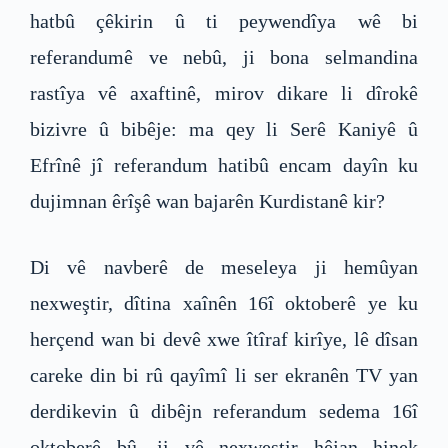
hatbû çêkirin û ti peywendîya wê bi
referandumê ve nebû, ji bona selmandina
rastîya vê axaftinê, mirov dikare li dîrokê
bizivre û bibêje: ma qey li Serê Kaniyê û
Efrînê jî referandum hatibû encam dayîn ku
dujimnan êrîşê wan bajarên Kurdistanê kir?
Di vê navberê de meseleya ji hemûyan
nexweştir, dîtina xaînên 16î oktoberê ye ku
herçend wan bi devê xwe îtîraf kirîye, lê dîsan
careke din bi rû qayîmî li ser ekranên TV yan
derdikevin û dibêjn referandum sedema 16î
oktoberê bû, ji vê nexweştir hêjan hinek