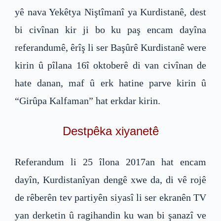
yê nava Yekêtya Niştîmanî ya Kurdistanê, dest
bi civînan kir ji bo ku paş encam dayîna
referandumê, êrîş li ser Başûrê Kurdistanê were
kirin û pîlana 16î oktoberê di van civînan de
hate danan, maf û erk hatine parve kirin û
“Girûpa Kalfaman” hat erkdar kirin.
Destpêka xiyanetê
Referandum li 25 îlona 2017an hat encam
dayîn, Kurdistanîyan dengê xwe da, di vê rojê
de rêberên tev partiyên siyasî li ser ekranên TV
yan derketin û ragihandin ku wan bi şanazî ve