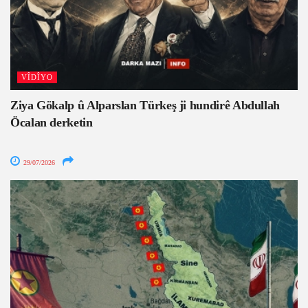
VÎDÎYO
Ziya Gökalp û Alparslan Türkeş ji hundirê Abdullah
Öcalan derketin
29/07/2026