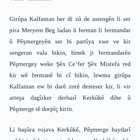
Girûpa Kalfaman her di zû de astengên li ser
pira Meryem Beg ladan û ferman li fermandar
û Pêşmergeyên ser bi partîya xwe ve kir
sengeran vala bikin, hinek ji fermandarên
Pêşmergey weke Şêx Ce’fer Şêx Mistefa red
kir wê fermanê bi cî bikin, lewma girûpa
Kalfaman ew bi darê zorê desteser kir, li vir
arteşa dagîrker derbasî Kerkûkê dibe û
Pêşmerge tê dorpîç kirin.
Li başûra rojava Kerkûkê, Pêşmerge haydarî