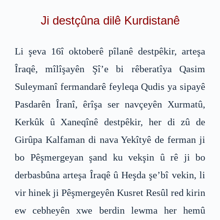
Ji destçûna dilê Kurdistanê
Li şeva 16î oktoberê pîlanê destpêkir, arteşa
Îraqê, mîlîşayên Şî’e bi rêberatîya Qasim
Suleymanî fermandarê feyleqa Qudis ya sipayê
Pasdarên Îranî, êrîşa ser navçeyên Xurmatû,
Kerkûk û Xaneqînê destpêkir, her di zû de
Girûpa Kalfaman di nava Yekîtyê de ferman ji
bo Pêşmergeyan şand ku vekşin û rê ji bo
derbasbûna arteşa Îraqê û Heşda şe’bî vekin, li
vir hinek ji Pêşmergeyên Kusret Resûl red kirin
ew cebheyên xwe berdin lewma her hemû