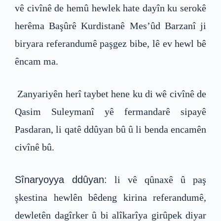
vê civînê de hemû hewlek hate dayîn ku serokê
herêma Başûrê Kurdistanê Mes’ûd Barzanî ji
biryara referandumê paşgez bibe, lê ev hewl bê
êncam ma.
Zanyariyên herî taybet hene ku di wê civînê de
Qasim Suleymanî yê fermandarê sipayê
Pasdaran, li qatê ddûyan bû û li benda encamên
civînê bû.
Sînaryoyya ddûyan:
li vê qûnaxê û paş
şkestina hewlên bêdeng kirina referandumê,
dewletên dagîrker û bi alîkarîya girûpek diyar