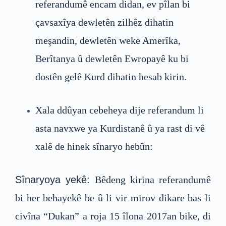
referandumê encam didan, ev pîlan bi
çavsaxîya dewletên zilhêz dihatin
meşandin, dewletên weke Amerîka,
Berîtanya û dewletên Ewropayê ku bi
dostên gelê Kurd dihatin hesab kirin.
Xala ddûyan cebeheya dije referandum li
asta navxwe ya Kurdistanê û ya rast di vê
xalê de hinek sînaryo hebûn:
Sînaryoya yekê:
Bêdeng kirina referandumê
bi her behayekê be û li vir mirov dikare bas li
civîna “Dukan” a roja 15 îlona 2017an bike, di