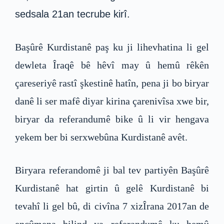
sedsala 21an tecrube kirî.
Başûrê Kurdistanê paş ku ji lihevhatina li gel
dewleta Îraqê bê hêvî may û hemû rêkên
çareseriyê rastî şkestinê hatîn, pena ji bo biryar
danê li ser mafê diyar kirina çarenivîsa xwe bir,
biryar da referandumê bike û li vir hengava
yekem ber bi serxwebûna Kurdistanê avêt.
Biryara referandomê ji bal tev partiyên Başûrê
Kurdistanê hat girtin û gelê Kurdistanê bi
tevahî li gel bû, di civîna 7 xizÎrana 2017an de