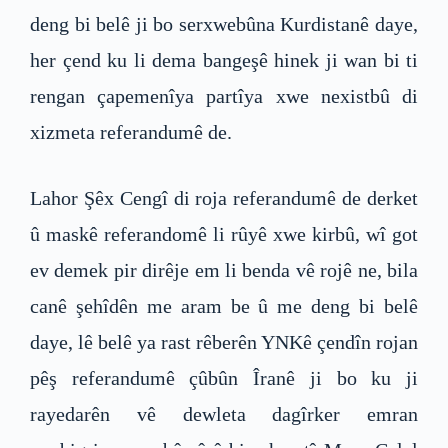
deng bi belê ji bo serxwebûna Kurdistanê daye,
her çend ku li dema bangeşê hinek ji wan bi ti
rengan çapemenîya partîya xwe nexistbû di
xizmeta referandumê de.
Lahor Şêx Cengî di roja referandumê de derket
û maskê referandomê li rûyê xwe kirbû, wî got
ev demek pir dirêje em li benda vê rojê ne, bila
canê şehîdên me aram be û me deng bi belê
daye, lê belê ya rast rêberên YNKê çendîn rojan
pêş referandumê çûbûn Îranê ji bo ku ji
rayedarên vê dewleta dagîrker emran