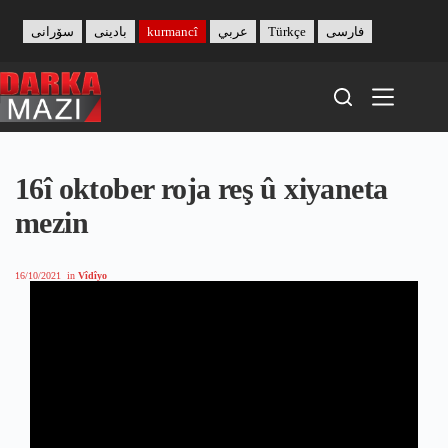
Skip
to
سۆرانی
بادینی
kurmancî
عربي
Türkçe
فارسی
content
16î oktober roja reş û xiyaneta
mezin
16/10/2021
in
Vîdîyo