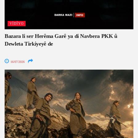
VÎDÎYO
Bazara li ser Herêma Garê ya di Navbera PKK û
Dewleta Tirkiyeyê de
16/07/2026