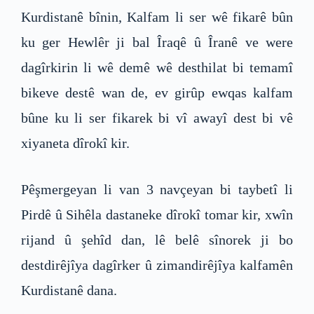
Kurdistanê bînin, Kalfam li ser wê fikarê bûn
ku ger Hewlêr ji bal Îraqê û Îranê ve were
dagîrkirin li wê demê wê desthilat bi temamî
bikeve destê wan de, ev girûp ewqas kalfam
bûne ku li ser fikarek bi vî awayî dest bi vê
xiyaneta dîrokî kir.
Pêşmergeyan li van 3 navçeyan bi taybetî li
Pirdê û Sihêla dastaneke dîrokî tomar kir, xwîn
rijand û şehîd dan, lê belê sînorek ji bo
destdirêjîya dagîrker û zimandirêjîya kalfamên
Kurdistanê dana.