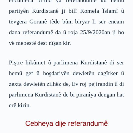
encûmena bilind ya referandumê ku hemû
partiyên Kurdistanê ji bilî Komela Îslamî û
tevgera Goranê têde bûn, biryar li ser encam
dana referandumê da û roja 25/9/2020an ji bo
vê mebestê dest nîşan kir.
Piştre hikûmet û parlimena Kurdistanê di ser
hemû gef û hoşdariyên dewletên dagîrker û
zexta dewletên zilhêz de, Ev roj pejirandin û di
parlimena Kurdistanê de bi piranîya dengan hat
erê kirin.
Cebheya dije referandumê