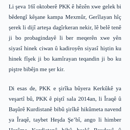
Li şeva 16î oktoberê PKK ê hêzên xwe gelek bi
bêdengî kêşane kampa Mexmûr, Gerîlayan hîç
şerek li dijî arteşa dagîrkeran nekir, lê belê tenê
ji bo probagindayê li ber meqerên xwe yên
siyasî hinek ciwan û kadiroyên siyasî hiştin ku
hinek fîşek ji bo kamîrayan teqandin ji bo ku
piştre bibêjn me şer kir.
Di esas de, PKK e şirîka bûyera Kerkûkê ya
veşartî bû, PKK ê piştî sala 2014an, li Îraqê û
Başûrê Kurdistanê bibû şirîkê hikûmeta navend
ya Îraqê, taybet Heşda Şe’bî, ango li himber