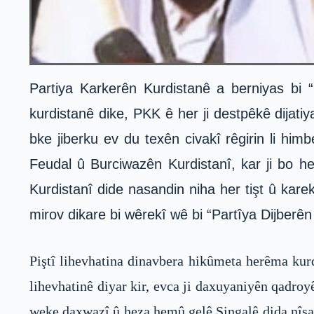
Partiya Karkerên Kurdistanê a berniyas bi 
kurdistanê dike, PKK ê her ji destpêkê dijatiy
bke jiberku ev du texên civakî rêgirin li him
Feudal û Burciwazên Kurdistanî, kar ji bo her
Kurdistanî dide nasandin niha her tişt û kare
mirov dikare bi wêrekî wê bi “Partîya Dijberên 
Piştî lihevhatina dinavbera hikûmeta herêma kurd
lihevhatinê diyar kir, evca ji daxuyaniyên qadr
weke daxwazî û heza hemû gelê Şingalê dida nîşand