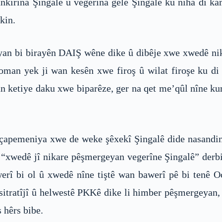
nkirina Şingalê û vegerîna gelê Şingalê ku niha di kam
kin.
eyan bi birayên DAIŞ wêne dike û dibêje xwe xwedê ni
goman yek ji wan kesên xwe firoş û wilat firoşe ku 
 ketiye daku xwe biparêze, ger na qet me’qûl nîne kur
 çapemeniya xwe de weke şêxekî Şingalê dide nasandin
“xwedê jî nikare pêşmergeyan vegerîne Şingalê” derbirî
werî bi ol û xwedê nîne tiştê wan bawerî pê bi tenê 
û sitratîjî û helwestê PKKê dike li himber pêşmergeyan
 hêrs bibe.