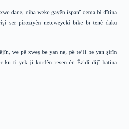
ya xwe dane, niha weke gayên îspanî dema bi dîtina
îşî ser pîroziyên neteweyekî bike bi tenê daku
jîn, we pê xweş be yan ne, pê te’li be yan şirîn
 ku ti yek ji kurdên resen ên Êzidî dijî hatina