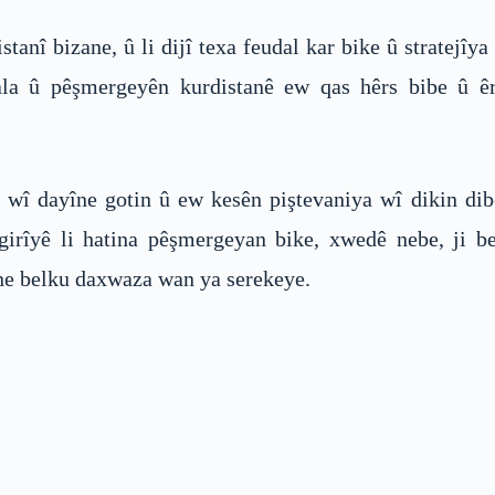
istanî bizane, û li dijî texa feudal kar bike û stratejî
ala û pêşmergeyên kurdistanê ew qas hêrs bibe û êr
 wî dayîne gotin û ew kesên piştevaniya wî dikin dibê
irîyê li hatina pêşmergeyan bike, xwedê nebe, ji ber
îne belku daxwaza wan ya serekeye.