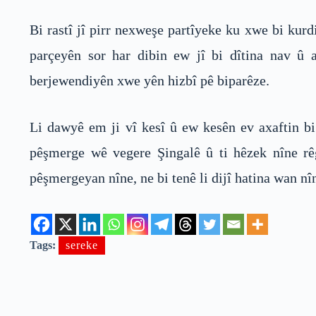
Bi rastî jî pirr nexweşe partîyeke ku xwe bi kurd
parçeyên sor har dibin ew jî bi dîtina nav û 
berjewendiyên xwe yên hizbî pê biparêze.
Li dawyê em ji vî kesî û ew kesên ev axaftin bi
pêşmerge wê vegere Şingalê û ti hêzek nîne rêg
pêşmergeyan nîne, ne bi tenê li dijî hatina wan n
Tags:
sereke