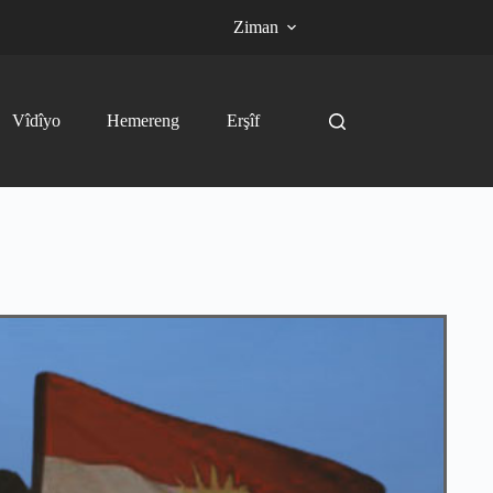
Ziman
Vîdîyo
Hemereng
Erşîf