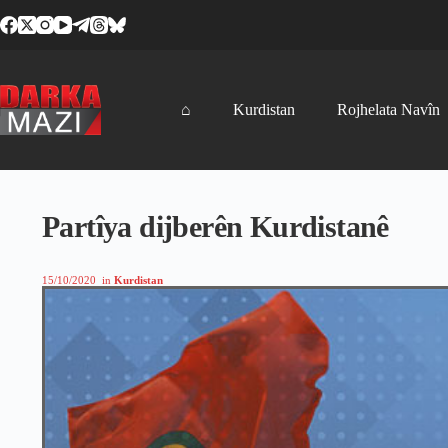
Skip
to
content
⌂
Kurdistan
Rojhelata Navîn
Partîya dijberên Kurdistanê
15/10/2020
in
Kurdistan