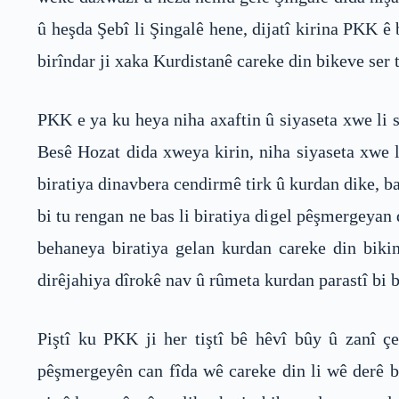
û heşda Şebî li Şingalê hene, dijatî kirina PKK 
birîndar ji xaka Kurdistanê careke din bikeve ser
PKK e ya ku heya niha axaftin û siyaseta xwe l
Besê Hozat dida xweya kirin, niha siyaseta xwe l
biratiya dinavbera cendirmê tirk û kurdan dike, ba
bi tu rengan ne bas li biratiya digel pêşmergeyan
behaneya biratiya gelan kurdan careke din bik
dirêjahiya dîrokê nav û rûmeta kurdan parastî bi 
Piştî ku PKK ji her tiştî bê hêvî bûy û zanî 
pêşmergeyên can fîda wê careke din li wê derê bi