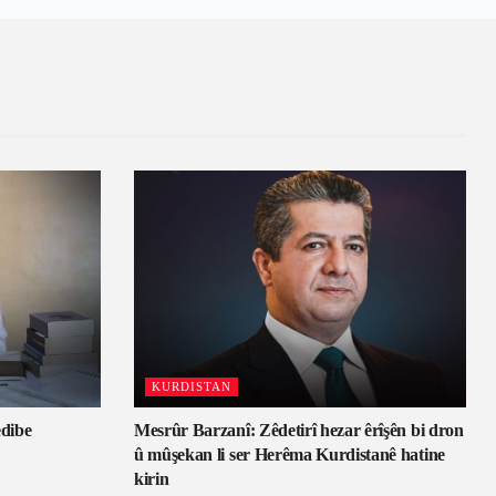
KURDISTAN
edibe
Mesrûr Barzanî: Zêdetirî hezar êrîşên bi dron
û mûşekan li ser Herêma Kurdistanê hatine
kirin