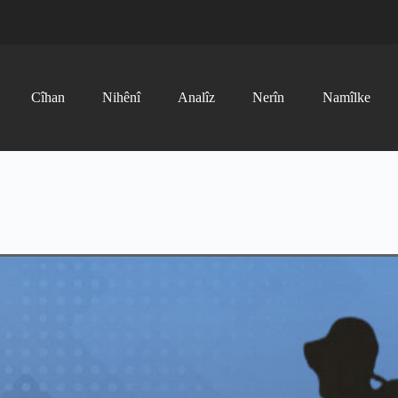
Cîhan
Nihênî
Analîz
Nerîn
Namîlke