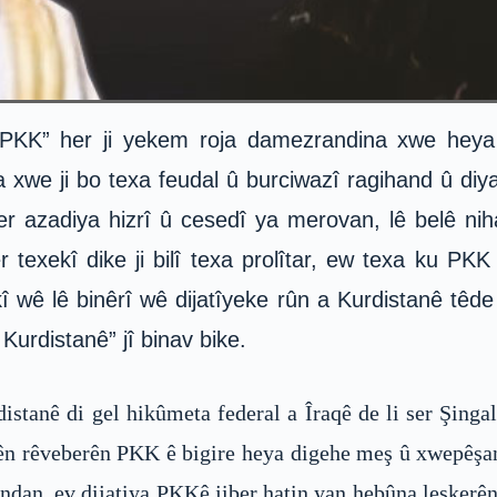
“PKK” her ji yekem roja damezrandina xwe heya ni
a xwe ji bo texa feudal û burciwazî ragihand û diya
ber azadiya hizrî û cesedî ya merovan, lê belê ni
 texekî dike ji bilî texa prolîtar, ew texa ku PK
kî wê lê binêrî wê dijatîyeke rûn a Kurdistanê têd
Kurdistanê” jî binav bike.
istanê di gel hikûmeta federal a Îraqê de li ser Şingal
oyên rêveberên PKK ê bigire heya digehe meş û xwepê
an, ev dijatiya PKKê jiber hatin yan hebûna leşkerên ‘