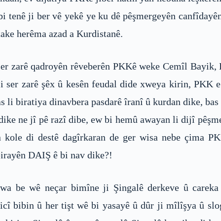
ê bi tenê ji ber vê yekê ye ku dê pêşmergeyên canfîdayê
 take herêma azad a Kurdistanê.
i ser zarê qadroyên rêveberên PKKê weke Cemîl Bayik,
i ser zarê şêx û kesên feudal dide xweya kirin, PKK e y
s li biratiya dinavbera pasdarê îranî û kurdan dike, bas 
 dike ne jî pê razî dibe, ew bi hemû awayan li dijî pêşm
in kole di destê dagîrkaran de ger wisa nebe çima P
birayên DAIŞ ê bi nav dike?!
çewa be wê neçar bimîne ji Şingalê derkeve û carek
cî bibin û her tişt wê bi yasayê û dûr ji mîlîşya û 