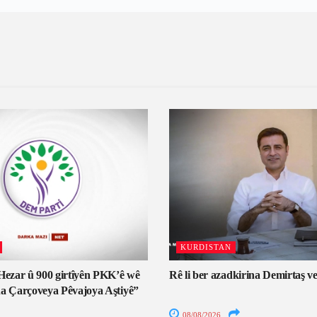
KURDISTAN
Hezar û 900 girtîyên PKK’ê wê
Rê li ber azadkirina Demirtaş v
a Çarçoveya Pêvajoya Aştiyê”
08/08/2026