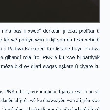
ha bas li xwedî derketin ji texa prolîtar û
r kir wê partiya wan li dijî van du texa xebatê
ha ji Partiya Karkerên Kurdistanê bûye Partiya
K e gihandî roja îro, PKK e ku xwe bi partiyek
e mêze bikî ev dijatî ewqas eşkere û diyare ku
ê, PKK ê bi eşkere û nihênî dijatiya xwe ji bo vê
şandanên alîgrên wê ku daxwazyên wan alîgrên xwe
Îraqê nîne, jiberku di esas da niha leşkerên Îraqî