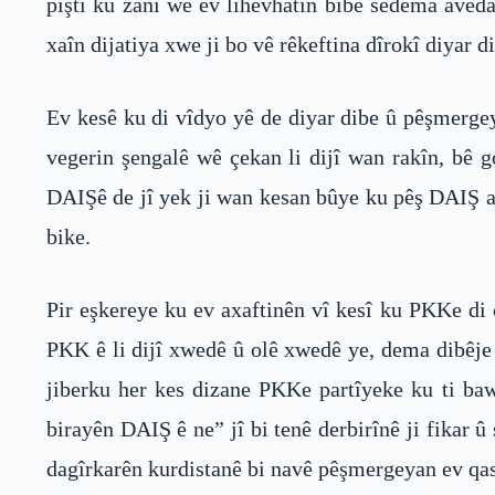
piştî ku zanî wê ev lihevhatin bibe sedema aveda
xaîn dijatiya xwe ji bo vê rêkeftina dîrokî diyar di
Ev kesê ku di vîdyo yê de diyar dibe û pêşmerg
vegerin şengalê wê çekan li dijî wan rakîn, bê 
DAIŞê de jî yek ji wan kesan bûye ku pêş DAIŞ an
bike.
Pir eşkereye ku ev axaftinên vî kesî ku PKKe di
PKK ê li dijî xwedê û olê xwedê ye, dema dibêje 
jiberku her kes dizane PKKe partîyeke ku ti ba
birayên DAIŞ ê ne” jî bi tenê derbirînê ji fikar 
dagîrkarên kurdistanê bi navê pêşmergeyan ev qas