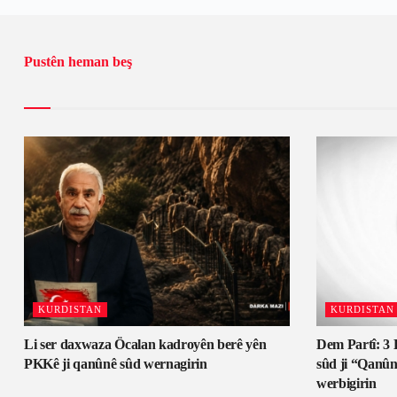
Pustên heman beş
KURDISTAN
KURDISTAN
Li ser daxwaza Öcalan kadroyên berê yên
Dem Partî: 3 
PKKê ji qanûnê sûd wernagirin
sûd ji “Qanûn
werbigirin