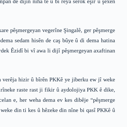
pan de dijîn niha tê û bi rêya serok eşîr û şêxên
kare pêşmergeyan vegerîne Şingalê, ger pêşmerge
di dema sedam hisên de caş bûye û di dema hatina
dek Êzidî bi vî awa li dijî pêşmergeyan axaftinan
 verêja hizir û bîrên PKKê ye jiberku ew jî weke
neke raste rast ji fikir û aydolojiya PKK ê dike,
Ocelan e, her weha dema ev kes dibêje “pêşmerge
, weke din ti kes û hêzeke din nîne bi qasî PKKê û