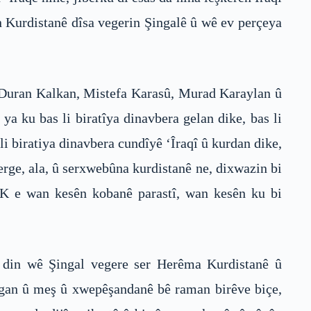
n Kurdistanê dîsa vegerin Şingalê û wê ev perçeya
 Duran Kalkan, Mistefa Karasû, Murad Karaylan û
a ku bas li biratîya dinavbera gelan dike, bas li
li biratiya dinavbera cundîyê ‘Îraqî û kurdan dike,
erge, ala, û serxwebûna kurdistanê ne, dixwazin bi
KK e wan kesên kobanê parastî, wan kesên ku bi
a din wê Şingal vegere ser Herêma Kurdistanê û
slogan û meş û xwepêşandanê bê raman birêve biçe,