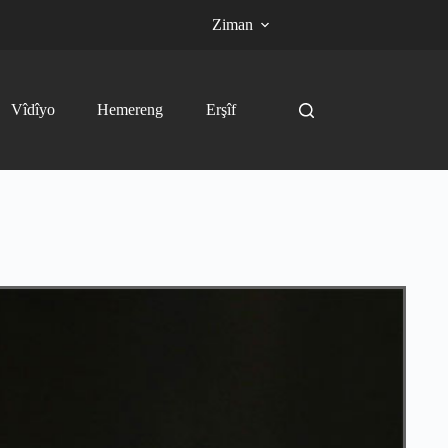
Ziman
Vîdîyo
Hemereng
Erşîf