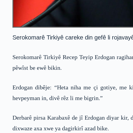
Serokomarê Tirkiyê careke din gefê li rojava
Serokomarê Tirkiyê Recep Teyip Erdogan ragihand,
pêwîst be ewê bikin.
Erdogan dibêje: “Heta niha me çi gotiye, me ki
hevpeyman in, divê rêz li me bigrin.”
Derbarê pirsa Karabaxê de jî Erdogan diyar kir, 
dixwaze axa xwe ya dagirkirî azad bike.