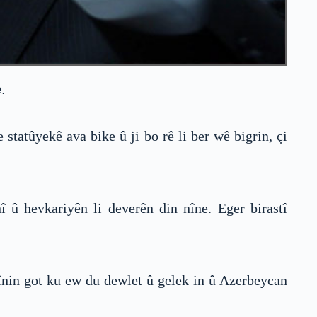
.
tatûyekê ava bike û ji bo rê li ber wê bigrin, çi
 û hevkariyên li deverên din nîne. Eger birastî
mînin got ku ew du dewlet û gelek in û Azerbeycan