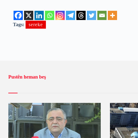
Tags:
sereke
Pustên heman beş