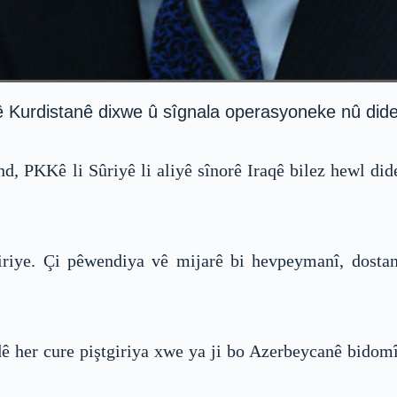
yê Kurdistanê dixwe û sîgnala operasyoneke nû dide
 PKKê li Sûriyê li aliyê sînorê Iraqê bilez hewl dide s
riye. Çi pêwendiya vê mijarê bi hevpeymanî, dostanî
dê her cure piştgiriya xwe ya ji bo Azerbeycanê bido