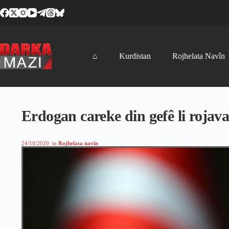
Skip
to
content
⌂
Kurdistan
Rojhelata Navîn
Erdogan careke din gefê li rojav
24/10/2020
in
Rojhelata navîn