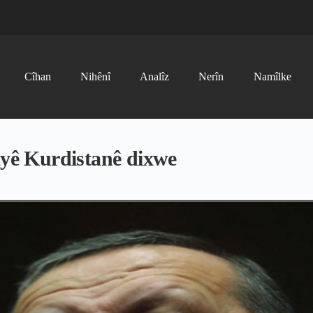
Cîhan
Nihênî
Analîz
Nerîn
Namîlke
ayê Kurdistanê dixwe