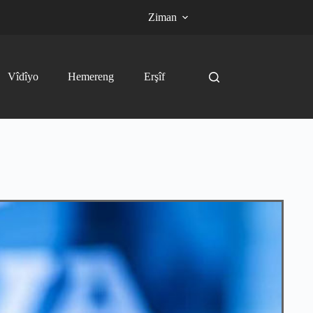
Ziman
Vîdîyo
Hemereng
Erşîf