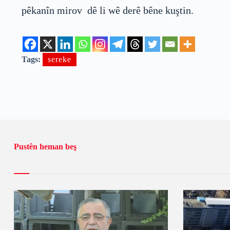
pêkanîn mirov dê li wê derê bêne kuştin.
Tags:
sereke
Pustên heman beş