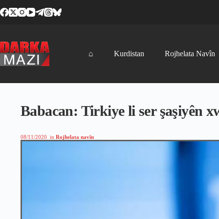
Skip
to
content
⌂
Kurdistan
Rojhelata Navîn
Babacan: Tirkiye li ser şaşiyên 
08/11/2020
in
Rojhelata navîn