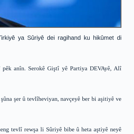
rkiyê ya Sûriyê dei ragihand ku hikûmet di
 pêk anîn. Serokê Giştî yê Partiya DEVAyê, Alî
 şûna şer û tevlîheviyan, navçeyê ber bi aşitiyê ve
eng tevlî rewşa li Sûriyê bibe û heta aştiyê neyê