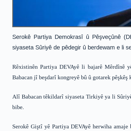
Serokê Partiya Demokrasî û Pêşveçûnê (DEV
siyaseta Sûriyê de pêdegir û berdewam e li s
Rêxistinên Partiya DEVAyê li bajarê Mêrdînê y
Babacan jî beşdarî kongreyê bû û gotarek pêşkêş k
Alî Babacan têkildarî siyaseta Tirkiyê ya li Sûriy
bibe.
Serokê Giştî yê Partiya DEVAyê herwiha amaje bi 