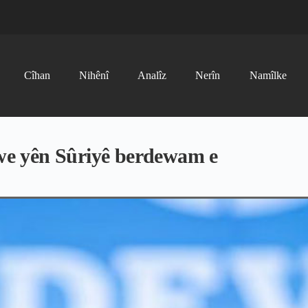
Cîhan
Nihênî
Analîz
Nerîn
Namîlke
xwe yên Sûriyê berdewam e