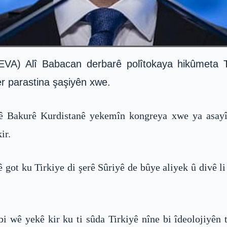
A) Alî Babacan derbarê polîtokaya hikûmeta Ti
er parastina şaşiyên xwe.
ê Bakurê Kurdistanê yekemîn kongreya xwe ya asayî
ir.
ê got ku Tirkiye di şerê Sûriyê de bûye aliyek û divê li
wê yekê kir ku ti sûda Tirkiyê nîne bi îdeolojiyên t