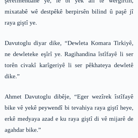
şerefmendane ye, lê bi yek alî tê wergirtin,
mixatabê wê destpêkê berpirsên bilind û paşê jî
raya giştî ye.
Davutoglu diyar dike, “Dewleta Komara Tirkiyê,
ne dewleteke eşîrî ye. Ragihandina îstîfayê li ser
torên civakî karîgeriyê li ser pêkhateya dewletê
dike.”
Ahmet Davutoglu dibêje, “Eger wezîrek îstîfayê
bike vê yekê peywendî bi tevahiya raya giştî heye,
erkê medyaya azad e ku raya giştî di vê mijarê de
agahdar bike.”