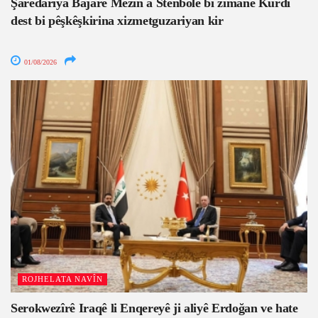
Şaredariya Bajarê Mezin a Stenbolê bi zimanê Kurdî
dest bi pêşkêşkirina xizmetguzariyan kir
01/08/2026
ROJHELATA NAVÎN
Serokwezîrê Iraqê li Enqereyê ji aliyê Erdoğan ve hate