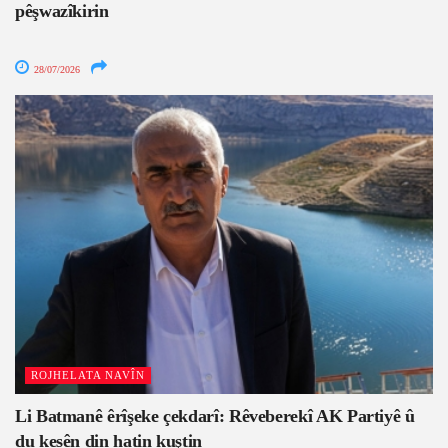
pêşwazîkirin
28/07/2026
ROJHELATA NAVÎN
Li Batmanê êrîşeke çekdarî: Rêveberekî AK Partiyê û
du kesên din hatin kuştin