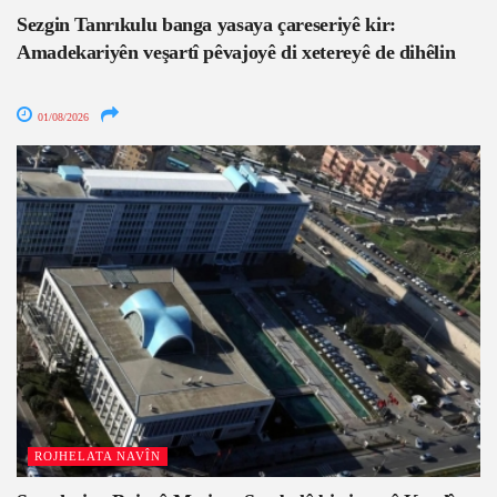
Sezgin Tanrıkulu banga yasaya çareseriyê kir:
Amadekariyên veşartî pêvajoyê di xetereyê de dihêlin
01/08/2026
ROJHELATA NAVÎN