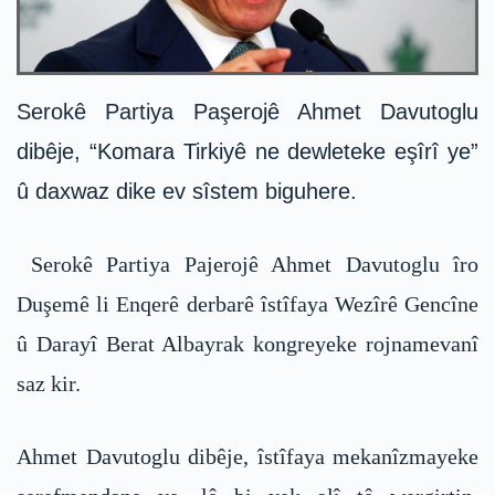
Serokê Partiya Paşerojê Ahmet Davutoglu
dibêje, “Komara Tirkiyê ne dewleteke eşîrî ye”
û daxwaz dike ev sîstem biguhere.
Serokê Partiya Pajerojê Ahmet Davutoglu îro
Duşemê li Enqerê derbarê îstîfaya Wezîrê Gencîne
û Darayî Berat Albayrak kongreyeke rojnamevanî
saz kir.
Ahmet Davutoglu dibêje, îstîfaya mekanîzmayeke