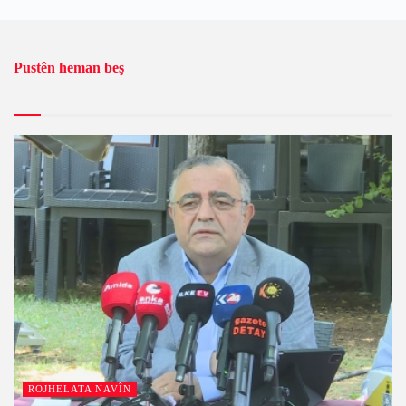
Pustên heman beş
ROJHELATA NAVÎN