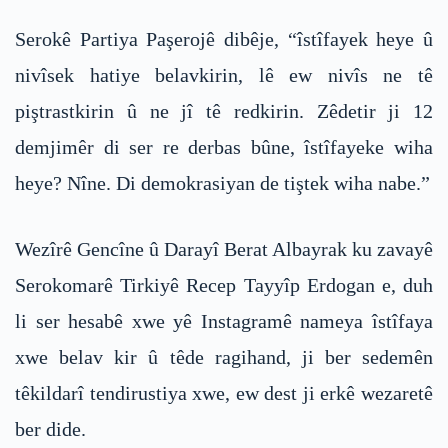
Serokê Partiya Paşerojê dibêje, “îstîfayek heye û
nivîsek hatiye belavkirin, lê ew nivîs ne tê
piştrastkirin û ne jî tê redkirin. Zêdetir ji 12
demjimêr di ser re derbas bûne, îstîfayeke wiha
heye? Nîne. Di demokrasiyan de tiştek wiha nabe.”
Wezîrê Gencîne û Darayî Berat Albayrak ku zavayê
Serokomarê Tirkiyê Recep Tayyîp Erdogan e, duh
li ser hesabê xwe yê Instagramê nameya îstîfaya
xwe belav kir û têde ragihand, ji ber sedemên
têkildarî tendirustiya xwe, ew dest ji erkê wezaretê
ber dide.