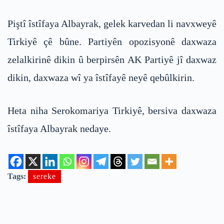
Piştî îstîfaya Albayrak, gelek karvedan li navxweyê
Tirkiyê çê bûne. Partiyên opozisyonê daxwaza
zelalkirinê dikin û berpirsên AK Partiyê jî daxwaz
dikin, daxwaza wî ya îstîfayê neyê qebûlkirin.
Heta niha Serokomariya Tirkiyê, bersiva daxwaza
îstîfaya Albayrak nedaye.
Tags:
sereke