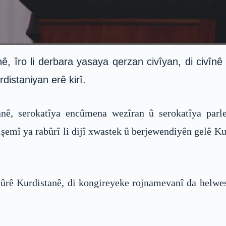
 îro li derbara yasaya qerzan civîyan, di civînê 
distaniyan erê kirî.
nê, serokatîya encûmena wezîran û serokatîya parle
şemî ya rabûrî li dijî xwastek û berjewendiyên gelê Kur
rê Kurdistanê, di kongireyeke rojnamevanî da helwes