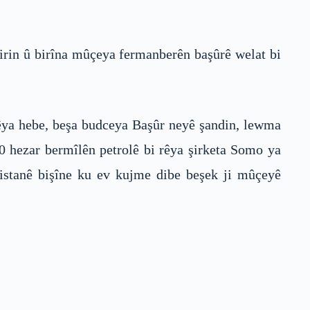
kirin û birîna mûçeya fermanberên başûrê welat bi
rêya hebe, beşa budceya Başûr neyê şandin, lewma
0 hezar bermîlên petrolê bi rêya şirketa Somo ya
distanê bişîne ku ev kujme dibe beşek ji mûçeyê