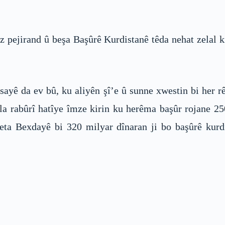
z pejirand û beşa Başûrê Kurdistanê têda nehat zelal 
sayê da ev bû, ku aliyên şî’e û sunne xwestin bi her 
 rabûrî hatîye îmze kirin ku herêma başûr rojane 25
meta Bexdayê bi 320 milyar dînaran ji bo başûrê kur