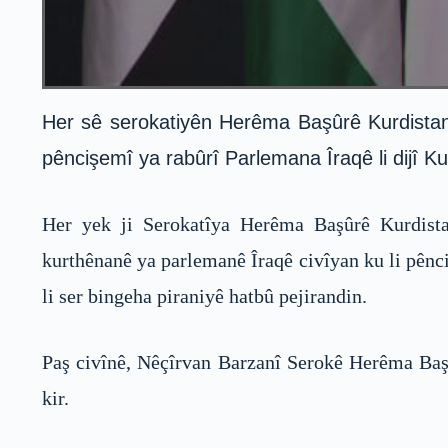
Her sê serokatiyên Herêma Başûrê Kurdistanê,
pêncişemî ya rabûrî Parlemana Îraqê li dijî Kur
Her yek ji Serokatîya Herêma Başûrê Kurdista
kurthênanê ya parlemanê Îraqê civîyan ku li pênci
li ser bingeha piraniyê hatbû pejirandin.
Paş civînê, Nêçîrvan Barzanî Serokê Herêma Başû
kir.