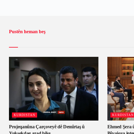
Pustên heman beş
KURDISTAN
KURDISTAN
Projeqanûna Çarçoveyê dê Demîrtaş û
Ehmed Şera û
Yuksekdag azad bike
Pêvajoya inte