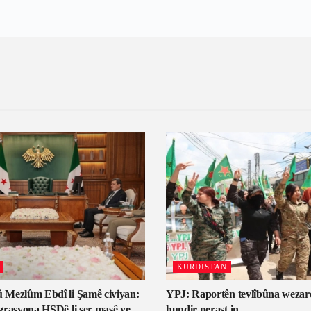
KURDISTAN
 Mezlûm Ebdî li Şamê civiyan:
YPJ: Raportên tevlîbûna wezar
grasyona HSDê li ser masê ye
hundir nerast in