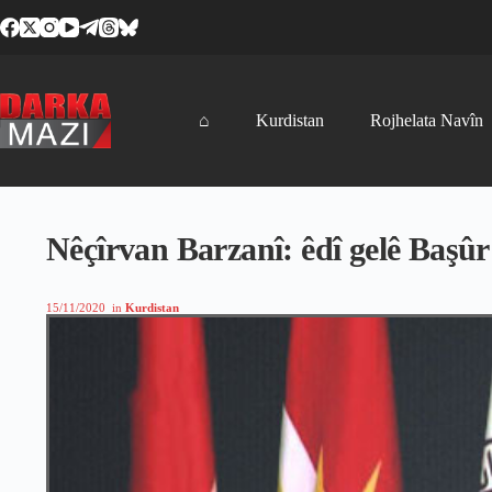
Skip
to
content
⌂
Kurdistan
Rojhelata Navîn
Nêçîrvan Barzanî: êdî gelê Başûr
15/11/2020
in
Kurdistan