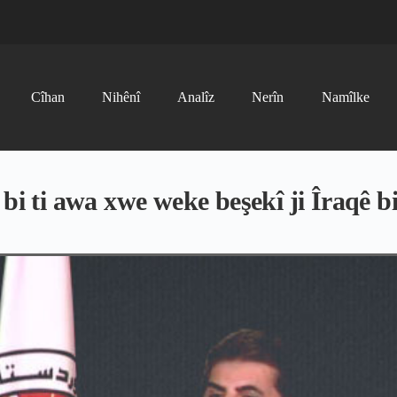
Cîhan
Nihênî
Analîz
Nerîn
Namîlke
 bi ti awa xwe weke beşekî ji Îraqê b