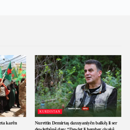
KURDISTAN
eta karên
Nurettin Demirtaş daxuyaniyên balkêş li ser
dewletbûnê dan: “Dewlet li hember civakê