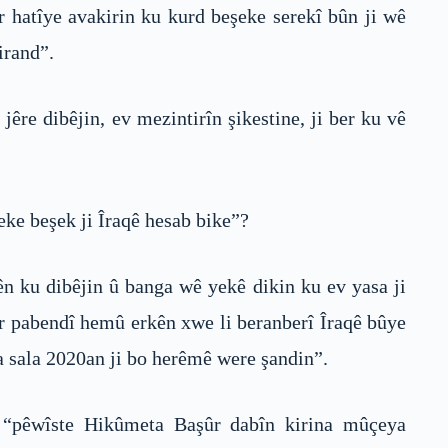
r hatîye avakirin ku kurd beşeke serekî bûn ji wê
irand”.
êre dibêjin, ev mezintirîn şikestine, ji ber ku vê
eke beşek ji Îraqê hesab bike”?
ên ku dibêjin û banga wê yekê dikin ku ev yasa ji
şûr pabendî hemû erkên xwe li beranberî Îraqê bûye
a sala 2020an ji bo herêmê were şandin”.
: “pêwîste Hikûmeta Başûr dabîn kirina mûçeya