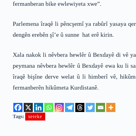
fermanberan bike ewlewiyeta xwe”.
Parlemena îraqê li pêncşemî ya rabûrî yasaya qer
dengên erebên şî’e û sunne hat erê kirin.
Xala nakok li nêvbera hewlêr û Bexdayê di vê ya
peymana nêvbera hewlêr û Bexdayê ewa ku li sala
îraqê bişîne derve welat û li himberî vê, hikû
fermanberên hikûmeta Kurdistanê.
Tags:
sereke