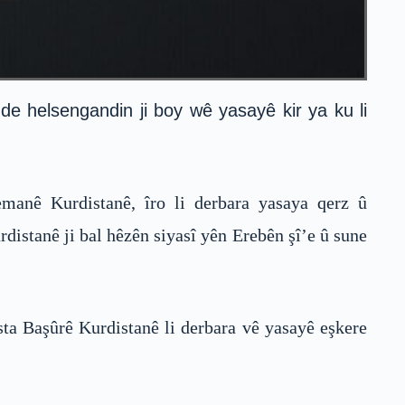
de helsengandin ji boy wê yasayê kir ya ku li
manê Kurdistanê, îro li derbara yasaya qerz û
distanê ji bal hêzên siyasî yên Erebên şî’e û sune
ta Başûrê Kurdistanê li derbara vê yasayê eşkere