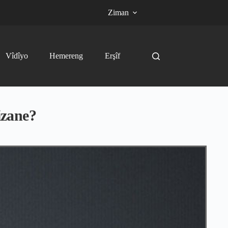
Ziman
Vîdîyo
Hemereng
Erşîf
izane?