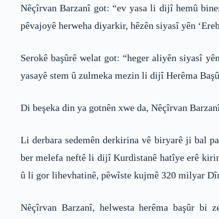
Nêçîrvan Barzanî got: “ev yasa li dijî hemû bine
pêvajoyê herweha diyarkir, hêzên siyasî yên ‘Ereb 
Serokê başûrê welat got: “heger aliyên siyasî yên
yasayê stem û zulmeka mezin li dijî Herêma Başû
Di beşeka din ya gotnên xwe da, Nêçîrvan Barzanî 
Li derbara sedemên derkirina vê biryarê ji bal p
ber melefa neftê li dijî Kurdistanê hatîye erê ki
û li gor lihevhatinê, pêwîste kujmê 320 milyar D
Nêçîrvan Barzanî, helwesta herêma başûr bi z