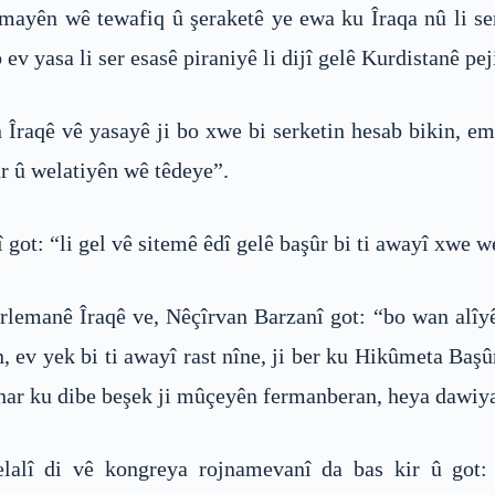
mayên wê tewafiq û şeraketê ye ewa ku Îraqa nû li se
ev yasa li ser esasê piraniyê li dijî gelê Kurdistanê pej
 Îraqê vê yasayê ji bo xwe bi serketin hesab bikin, em j
r û welatiyên wê têdeye”.
got: “li gel vê sitemê êdî gelê başûr bi ti awayî xwe w
arlemanê Îraqê ve, Nêçîrvan Barzanî got: “bo wan alîy
rin, ev yek bi ti awayî rast nîne, ji ber ku Hikûmeta Ba
înar ku dibe beşek ji mûçeyên fermanberan, heya dawiy
elalî di vê kongreya rojnamevanî da bas kir û got