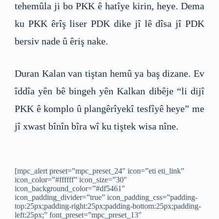
tehemûla ji bo PKK ê hatîye kirin, heye. Dema
ku PKK êrîş liser PDK dike jî lê dîsa jî PDK
bersiv nade û êriş nake.
Duran Kalan van tiştan hemû ya baş dizane. Ev
îddîa yên bê bingeh yên Kalkan dibêje “li dijî
PKK ê komplo û plangêrîyekî tesfîyê heye” me
jî xwast bînîn bîra wî ku tiştek wisa nîne.
[mpc_alert preset=”mpc_preset_24″ icon=”eti eti_link”
icon_color=”#ffffff” icon_size=”30″
icon_background_color=”#df5461″
icon_padding_divider=”true” icon_padding_css=”padding-
top:25px;padding-right:25px;padding-bottom:25px;padding-
left:25px;” font_preset=”mpc_preset_13″