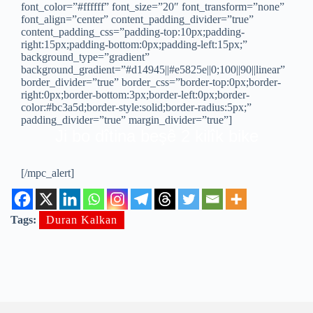
font_color=”#ffffff” font_size=”20″ font_transform=”none”
font_align=”center” content_padding_divider=”true”
content_padding_css=”padding-top:10px;padding-
right:15px;padding-bottom:0px;padding-left:15px;”
background_type=”gradient”
background_gradient=”#d14945||#e5825e||0;100||90||linear”
border_divider=”true” border_css=”border-top:0px;border-
right:0px;border-bottom:3px;border-left:0px;border-
color:#bc3a5d;border-style:solid;border-radius:5px;”
padding_divider=”true” margin_divider=”true”]
Ji bo dîtina beşê 2 kilîk bike
[/mpc_alert]
Tags:
Duran Kalkan