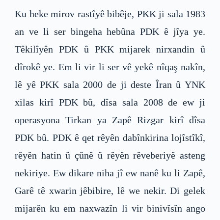
Ku heke mirov rastîyê bibêje, PKK ji sala 1983
an ve li ser bingeha hebûna PDK ê jîya ye.
Têkilîyên PDK û PKK mijarek nirxandin û
dîrokê ye. Em li vir li ser vê yekê nîqaş nakîn,
lê yê PKK sala 2000 de ji deste Îran û YNK
xilas kirî PDK bû, dîsa sala 2008 de ew ji
operasyona Tirkan ya Zapê Rizgar kirî dîsa
PDK bû. PDK ê qet rêyên dabînkirina lojîstîkî,
rêyên hatin û çûnê û rêyên rêveberiyê asteng
nekiriye. Ew dikare niha jî ew nanê ku li Zapê,
Garê tê xwarin jêbibire, lê we nekir. Di gelek
mijarên ku em naxwazîn li vir binivîsîn ango