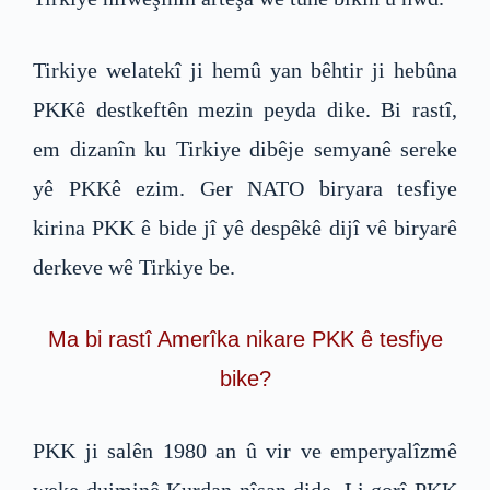
Tirkiye welatekî ji hemû yan bêhtir ji hebûna
PKKê destkeftên mezin peyda dike. Bi rastî,
em dizanîn ku Tirkiye dibêje semyanê sereke
yê PKKê ezim. Ger NATO biryara tesfiye
kirina PKK ê bide jî yê despêkê dijî vê biryarê
derkeve wê Tirkiye be.
Ma bi rastî Amerîka nikare PKK ê tesfiye
bike?
PKK ji salên 1980 an û vir ve emperyalîzmê