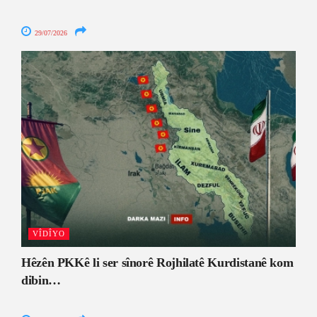
29/07/2026
VÎDÎYO
Hêzên PKKê li ser sînorê Rojhilatê Kurdistanê kom
dibin…