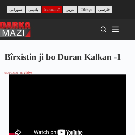
Skip
to
سۆرانی
بادینی
kurmancî
عربي
Türkçe
فارسی
content
Bîrxistin ji bo Duran Kalkan -1
05/04/2021
in
Vîdîyo