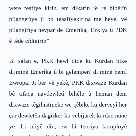
were tesfiye kirin, em dikarin jê re bibêjîn
pîlangerîye ji bo teasfîyekirina me heye, vê
pîlangirîya hevpar de Emerîka, Tirkiya û PDK
ê têde cîdigirin”
Bi salan e, PKK hewl dide ku Kurdan bike
dijminê Emerîka û bi gelemperî dijminê hemî
Ewropa. Ji ber vê yekê, PKK dixwaze Kurdan
bê tifaqa navdewletî bihêle û heman dem
dixwaze têgihiştineke we çêbike ku derveyî her
çar dewletên dagirker ku vebijarek kurdan nüne
ye. Li aliyê din, ew bi teoriya komployê