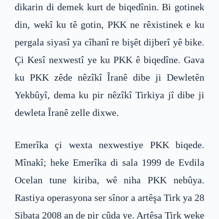
dikarin di demek kurt de biqedînin. Bi gotinek
din, wekî ku tê gotin, PKK ne rêxistinek e ku
pergala siyasî ya cîhanî re bişêt dijberî yê bike.
Çi Kesî nexwestî ye ku PKK ê biqedîne. Gava
ku PKK zêde nêzîkî Îranê dibe ji Dewletên
Yekbûyî, dema ku pir nêzîkî Tirkiya jî dibe ji
dewleta Îranê zelle dixwe.
Emerîka çi wexta nexwestiye PKK biqede.
Mînakî; heke Emerîka di sala 1999 de Evdila
Ocelan tune kiriba, wê niha PKK nebûya.
Rastiya operasyona ser sînor a artêşa Tirk ya 28
Sibata 2008 an de pir cûda ye. Artêşa Tirk weke