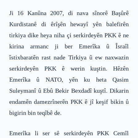
Ji 16 Kanûna 2007, di nava sînorê Başûrê
Kurdistanê di êrîşên hewayî yên balefirên
tirkiya dike heya niha çi serkirdeyên PKK ê ne
kirina armanc ji ber Emerîka û Îsraîl
îstixbaratên rast nade Tirkiya û ew naxwazin
serkirdeyên PKK ê werin kuştin. Hêzên
Emerîka û NATO, yên ku heta Qasim
Suleymanî û Ebû Bekir Bexdadî kuştî. Dikarin
endamên damezrînerên PKK ê jî keşif bikin û
bigirin bin teqîbê de.
Emerîka li ser sê serkirdeyên PKK Cemîl