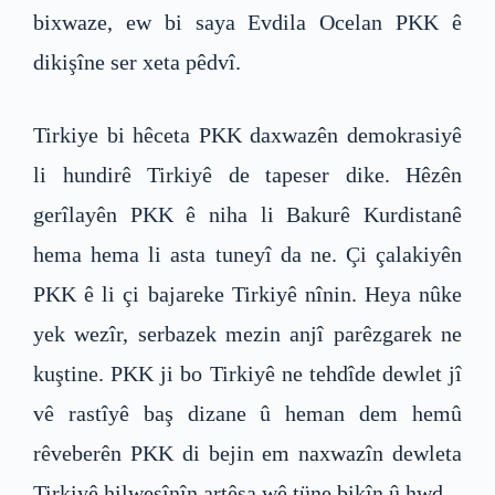
bixwaze, ew bi saya Evdila Ocelan PKK ê
dikişîne ser xeta pêdvî.
Tirkiye bi hêceta PKK daxwazên demokrasiyê
li hundirê Tirkiyê de tapeser dike. Hêzên
gerîlayên PKK ê niha li Bakurê Kurdistanê
hema hema li asta tuneyî da ne. Çi çalakiyên
PKK ê li çi bajareke Tirkiyê nînin. Heya nûke
yek wezîr, serbazek mezin anjî parêzgarek ne
kuştine. PKK ji bo Tirkiyê ne tehdîde dewlet jî
vê rastîyê baş dizane û heman dem hemû
rêveberên PKK di bejin em naxwazîn dewleta
Tirkiyê hilweşînîn artêşa wê tüne bikîn û hwd.