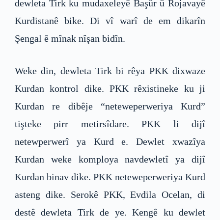
dewleta Tirk ku mudaxeleyê Başûr û Rojavayê
Kurdistanê bike. Di vî warî de em dikarîn
Şengal ê mînak nîşan bidîn.
Weke din, dewleta Tirk bi rêya PKK dixwaze
Kurdan kontrol dike. PKK rêxistineke ku ji
Kurdan re dibêje “neteweperweriya Kurd”
tişteke pirr metirsîdare. PKK li dijî
netewperwerî ya Kurd e. Dewlet xwazîya
Kurdan weke komploya navdewletî ya dijî
Kurdan binav dike. PKK neteweperweriya Kurd
asteng dike. Serokê PKK, Evdila Ocelan, di
destê dewleta Tirk de ye. Kengê ku dewlet