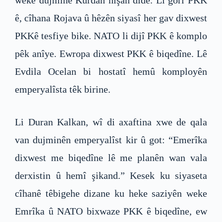
weke dujminê Kurdan nîşan dide. Li gorî PKK
ê, cîhana Rojava û hêzên siyasî her gav dixwest
PKKê tesfiye bike. NATO li dijî PKK ê komplo
pêk anîye. Ewropa dixwest PKK ê biqedîne. Lê
Evdila Ocelan bi hostatî hemû komployên
emperyalîsta têk birine.
Li Duran Kalkan, wî di axaftina xwe de qala
van dujminên emperyalîst kir û got: “Emerîka
dixwest me biqedîne lê me planên wan vala
derxistin û hemî şikand.” Kesek ku siyaseta
cîhanê têbigehe dizane ku heke saziyên weke
Emrîka û NATO bixwaze PKK ê biqedîne, ew