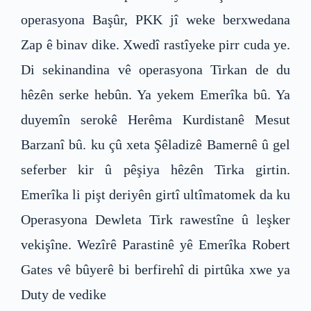
operasyona Başûr, PKK jî weke berxwedana
Zap ê binav dike. Xwedî rastîyeke pirr cuda ye.
Di sekinandina vê operasyona Tirkan de du
hêzên serke hebûn. Ya yekem Emerîka bû. Ya
duyemîn serokê Herêma Kurdistanê Mesut
Barzanî bû. ku çû xeta Şêladizê Bamernê û gel
seferber kir û pêşiya hêzên Tirka girtin.
Emerîka li pişt deriyên girtî ultîmatomek da ku
Operasyona Dewleta Tirk rawestîne û leşker
vekişîne. Wezîrê Parastinê yê Emerîka Robert
Gates vê bûyerê bi berfirehî di pirtûka xwe ya
Duty de vedike