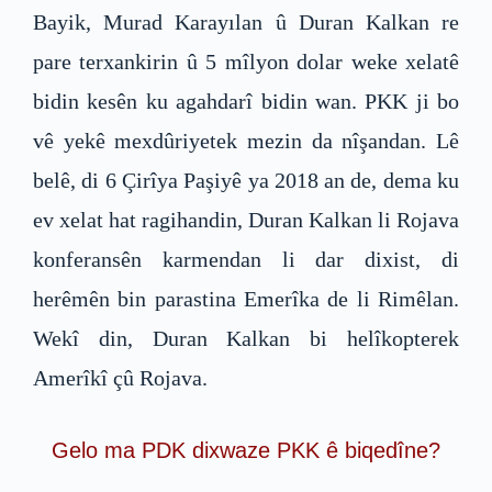
Bayik, Murad Karayılan û Duran Kalkan re
pare terxankirin û 5 mîlyon dolar weke xelatê
bidin kesên ku agahdarî bidin wan. PKK ji bo
vê yekê mexdûriyetek mezin da nîşandan. Lê
belê, di 6 Çirîya Paşiyê ya 2018 an de, dema ku
ev xelat hat ragihandin, Duran Kalkan li Rojava
konferansên karmendan li dar dixist, di
herêmên bin parastina Emerîka de li Rimêlan.
Wekî din, Duran Kalkan bi helîkopterek
Amerîkî çû Rojava.
Gelo ma PDK dixwaze PKK ê biqedîne?