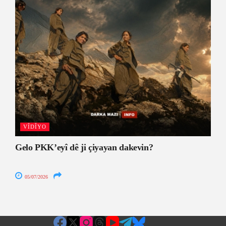
VÎDÎYO
Gelo PKK’eyî dê ji çiyayan dakevin?
05/07/2026