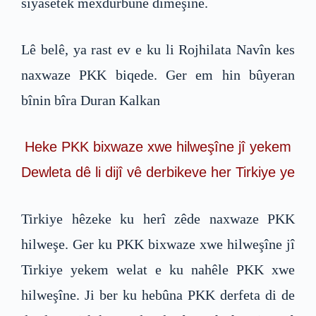
siyasetek mexdûrbûnê dimeşîne.
Lê belê, ya rast ev e ku li Rojhilata Navîn kes
naxwaze PKK biqede. Ger em hin bûyeran
bînin bîra Duran Kalkan
Heke PKK bixwaze xwe hilweşîne jî yekem
Dewleta dê li dijî vê derbikeve her Tirkiye ye
Tirkiye hêzeke ku herî zêde naxwaze PKK
hilweşe. Ger ku PKK bixwaze xwe hilweşîne jî
Tirkiye yekem welat e ku nahêle PKK xwe
hilweşîne. Ji ber ku hebûna PKK derfeta di de