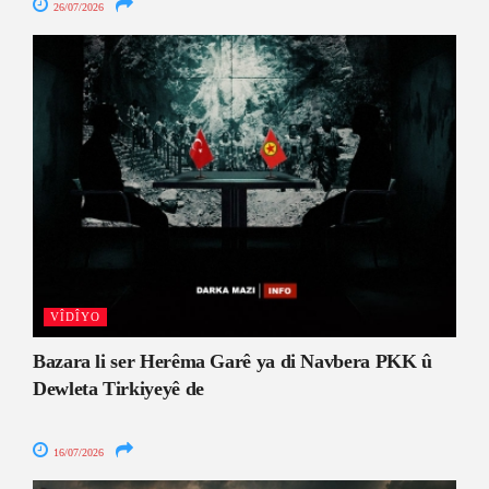
26/07/2026
VÎDÎYO
Bazara li ser Herêma Garê ya di Navbera PKK û
Dewleta Tirkiyeyê de
16/07/2026