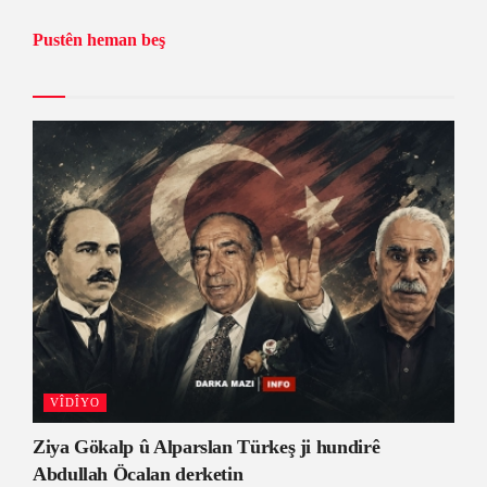
Pustên heman beş
VÎDÎYO
Ziya Gökalp û Alparslan Türkeş ji hundirê
Abdullah Öcalan derketin