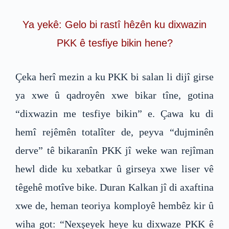
Ya yekê: Gelo bi rastî hêzên ku dixwazin
PKK ê tesfiye bikin hene?
Çeka herî mezin a ku PKK bi salan li dijî girse
ya xwe û qadroyên xwe bikar tîne, gotina
“dixwazin me tesfiye bikin” e. Çawa ku di
hemî rejêmên totalîter de, peyva “dujminên
derve” tê bikaranîn PKK jî weke wan rejîman
hewl dide ku xebatkar û girseya xwe liser vê
têgehê motîve bike. Duran Kalkan jî di axaftina
xwe de, heman teoriya komployê hembêz kir û
wiha got: “Nexşeyek heye ku dixwaze PKK ê