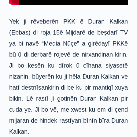
Yek ji rêveberên PKK ê Duran Kalkan
(Ebbas) di roja 15ê Mijdarê de beşdarî TV
ya bi navê “Media Nûçe” a girêdayî PKKê
bû û di derbarê rojevê de nirxandinan kirin.
Ji bo kesên ku dîrok û cîhana siyasetê
nizanin, bûyerên ku ji hêla Duran Kalkan ve
hatî destnîşankirin di be ku pir mantiqî xuya
bikin. Lê rastî ji gotinên Duran Kalkan pir
cuda ye. Ji bo vê, me xwest ku em di çend
mijaran de hindek rastîyan bînîn bîra Duran
Kalkan.