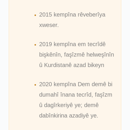
2015 kempîna rêveberîya
xweser.
2019 kempîna em tecrîdê
bişkênîn, faşîzmê helweşînîn
û Kurdistanê azad bikeyn
2020 kempîna Dem demê bi
dumahî înana tecrîd, faşîzm
û dagîrkeriyê ye; demê
dabînkirina azadiyê ye.