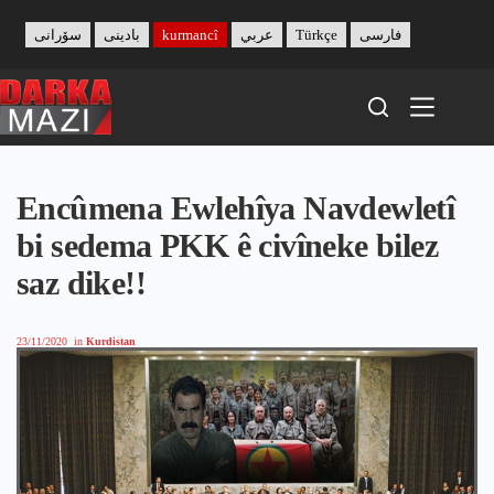
Skip
to
سۆرانی
بادینی
kurmancî
عربي
Türkçe
فارسی
content
Encûmena Ewlehîya Navdewletî
bi sedema PKK ê civîneke bilez
saz dike!!
23/11/2020
in
Kurdistan