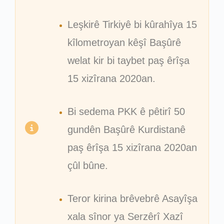
Leşkirê Tirkiyê bi kûrahîya 15
kîlometroyan kêşî Başûrê
welat kir bi taybet paş êrîşa
15 xizîrana 2020an.
Bi sedema PKK ê pêtirî 50
gundên Başûrê Kurdistanê
paş êrîşa 15 xizîrana 2020an
çûl bûne.
Teror kirina brêvebrê Asayîşa
xala sînor ya Serzêrî Xazî