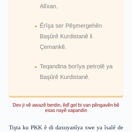
Alîxan.
Êrîşa ser Pêşmergehên
Başûrê Kurdistanê li
Çemankê.
Teqandina borîya petrolê ya
Başûrê Kurdistanê.
Dev ji vê awazê berdin, êdî gel bi van pêngavên bê
esas nayê xapandin
Tişta ku PKK ê di daxuyanîya xwe ya îsalê de