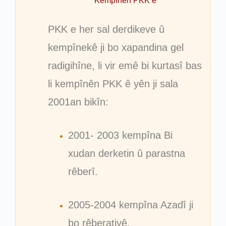
Kempînên PKK ê
PKK e her sal derdikeve û
kempînekê ji bo xapandina gel
radigihîne, li vir emê bi kurtasî bas
li kempînên PKK ê yên ji sala
2001an bikîn:
2001- 2003 kempîna Bi
xudan derketin û parastna
rêberî.
2005-2004 kempîna Azadî ji
bo rêberatiyê.