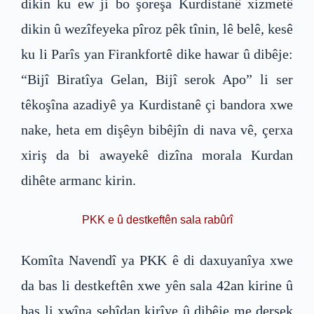
dikin ku ew ji bo şoreşa Kurdistanê xizmetê
dikin û wezîfeyeka pîroz pêk tînin, lê belê, kesê
ku li Parîs yan Firankfortê dike hawar û dibêje:
“Bijî Biratîya Gelan, Bijî serok Apo” li ser
têkoşîna azadiyê ya Kurdistanê çi bandora xwe
nake, heta em dişêyn bibêjîn di nava vê, çerxa
xiriş da bi awayekê dizîna morala Kurdan
dihête armanc kirin.
PKK e û destkeftên sala rabûrî
Komîta Navendî ya PKK ê di daxuyanîya xwe
da bas li destkeftên xwe yên sala 42an kirine û
bas li xwîna şehîdan kirîye û dibêje me dersek