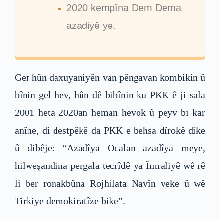
2020 kempîna Dem Dema
azadiyê ye.
Ger hûn daxuyaniyên van pêngavan kombikin û
bînin gel hev, hûn dê bibînin ku PKK ê ji sala
2001 heta 2020an heman hevok û peyv bi kar
anîne, di destpêkê da PKK e behsa dîrokê dike
û dibêje: “Azadîya Ocalan azadîya meye,
hilweşandina pergala tecrîdê ya Îmraliyê wê rê
li ber ronakbûna Rojhilata Navîn veke û wê
Tirkiye demokiratîze bike”.