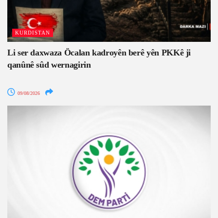
KURDISTAN
Li ser daxwaza Öcalan kadroyên berê yên PKKê ji
qanûnê sûd wernagirin
09/08/2026