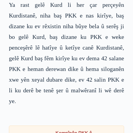
Ya rast gelê Kurd li her çar perçeyên
Kurdistanê, niha baş PKK e nas kirîye, baş
dizane ku ev rêxistin niha bûye bela û serêş ji
bo gelê Kurd, baş dizane ku PKK e weke
penceşêrê lê hatîye û ketîye canê Kurdistanê,
gelê Kurd baş fêm kirîye ku ev dema 42 salane
PKK e heman derewan dike û hema siloganên
xwe yên xeyal dubare dike, ev 42 salin PKK e
li ku derê be tenê şer û malwêranî li wê derê
ye.