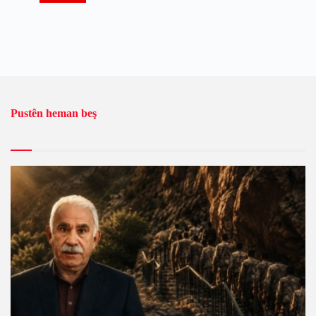
Pustên heman beş