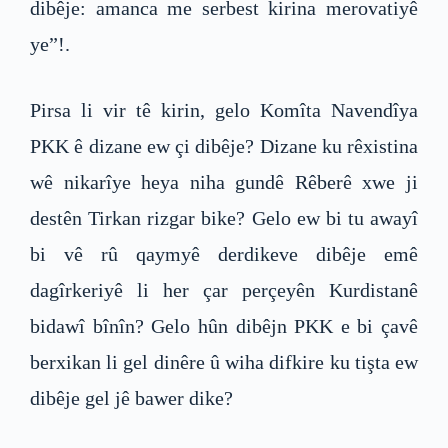
dibêje: amanca me serbest kirina merovatiyê
ye”!.
Pirsa li vir tê kirin, gelo Komîta Navendîya
PKK ê dizane ew çi dibêje? Dizane ku rêxistina
wê nikarîye heya niha gundê Rêberê xwe ji
destên Tirkan rizgar bike? Gelo ew bi tu awayî
bi vê rû qaymyê derdikeve dibêje emê
dagîrkeriyê li her çar perçeyên Kurdistanê
bidawî bînîn? Gelo hûn dibêjn PKK e bi çavê
berxikan li gel dinêre û wiha difkire ku tişta ew
dibêje gel jê bawer dike?