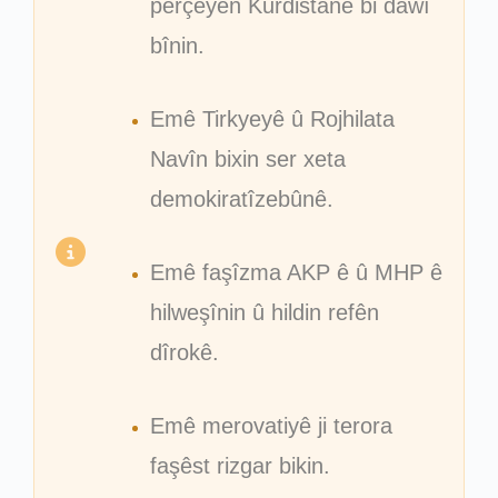
perçeyên Kurdistanê bi dawî
bînin.
Emê Tirkyeyê û Rojhilata
Navîn bixin ser xeta
demokiratîzebûnê.
Emê faşîzma AKP ê û MHP ê
hilweşînin û hildin refên
dîrokê.
Emê merovatiyê ji terora
faşêst rizgar bikin.