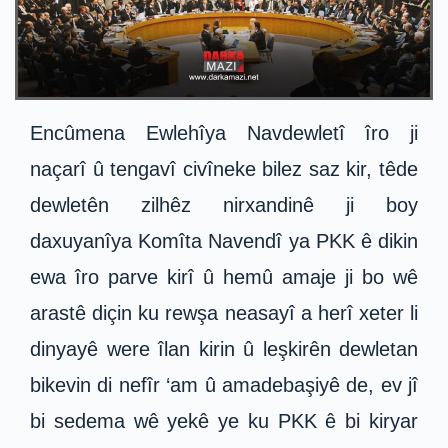
Encûmena Ewlehîya Navdewletî îro ji
naçarî û tengavî civîneke bilez saz kir, têde
dewletên zilhêz nirxandinê ji boy
daxuyanîya Komîta Navendî ya PKK ê dikin
ewa îro parve kirî û hemû amaje ji bo wê
arastê diçin ku rewşa neasayî a herî xeter li
dinyayê were îlan kirin û leşkirên dewletan
bikevin di nefîr ‘am û amadebaşiyê de, ev jî
bi sedema wê yekê ye ku PKK ê bi kiryar