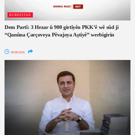
KURDISTAN
Dem Partî: 3 Hezar û 900 girtîyên PKK’ê wê sûd ji
“Qanûna Çarçoveya Pêvajoya Aştiyê” werbigirin
09/08/2026