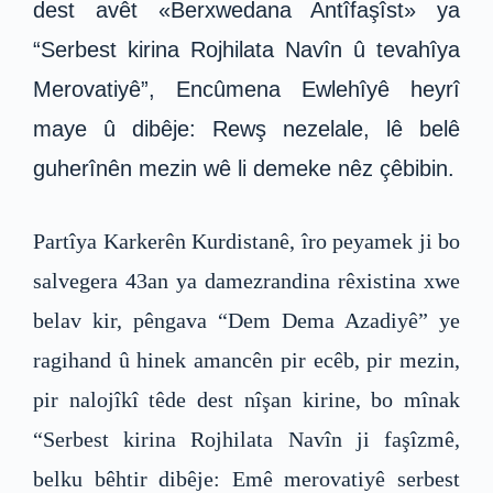
dest avêt «Berxwedana Antîfaşîst» ya
“Serbest kirina Rojhilata Navîn û tevahîya
Merovatiyê”, Encûmena Ewlehîyê heyrî
maye û dibêje: Rewş nezelale, lê belê
guherînên mezin wê li demeke nêz çêbibin.
Partîya Karkerên Kurdistanê, îro peyamek ji bo
salvegera 43an ya damezrandina rêxistina xwe
belav kir, pêngava “Dem Dema Azadiyê” ye
ragihand û hinek amancên pir ecêb, pir mezin,
pir nalojîkî têde dest nîşan kirine, bo mînak
“Serbest kirina Rojhilata Navîn ji faşîzmê,
belku bêhtir dibêje: Emê merovatiyê serbest