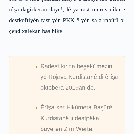
nîşa dagîrkeran daye!, lê ya rast merov dikare
destkeftiyên rast yên PKK ê yên sala rabûrî bi
çend xalekan bas bike:
Radest kirina beşekî mezin
yê Rojava Kurdistanê di êrîşa
oktobera 2019an de.
Êrîşa ser Hikûmeta Başûrê
Kurdistanê ji destpêka
bûyerên Zînî Wertê.