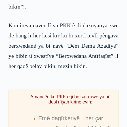
bikin”!.
Komîteya navendî ya PKK ê di daxuyanya xwe
de bang li her kesî kir ku bi xurtî tevlî pêngava
berxwedanê ya bi navê “Dem Dema Azadiyê”
ye bibin û xwestîye “Berxwedana Antîfaşîst” li
her qadê belav bikin, mezin bikin.
Amancên ku PKK ê ji bo sala xwe ya nû
dest nîşan kirine evin:
Emê dagîrkeriyê li her çar