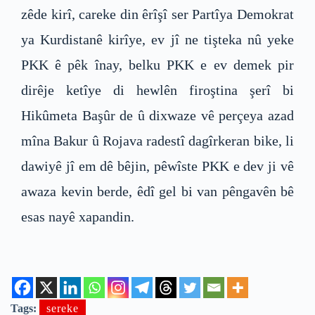
zêde kirî, careke din êrîşî ser Partîya Demokrat
ya Kurdistanê kirîye, ev jî ne tişteka nû yeke
PKK ê pêk înay, belku PKK e ev demek pir
dirêje ketîye di hewlên firoştina şerî bi
Hikûmeta Başûr de û dixwaze vê perçeya azad
mîna Bakur û Rojava radestî dagîrkeran bike, li
dawiyê jî em dê bêjin, pêwîste PKK e dev ji vê
awaza kevin berde, êdî gel bi van pêngavên bê
esas nayê xapandin.
Tags:
sereke