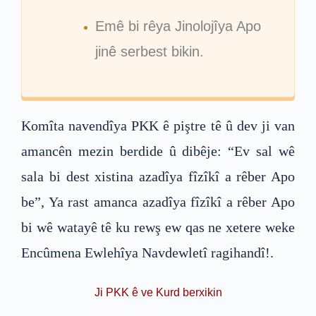
Emê bi rêya Jinolojîya Apo
jinê serbest bikin.
Komîta navendîya PKK ê piştre tê û dev ji van
amancên mezin berdide û dibêje: “Ev sal wê
sala bi dest xistina azadîya fîzîkî a rêber Apo
be”, Ya rast amanca azadîya fîzîkî a rêber Apo
bi wê watayê tê ku rewş ew qas ne xetere weke
Encûmena Ewlehîya Navdewletî ragihandî!.
Ji PKK ê ve Kurd berxikin