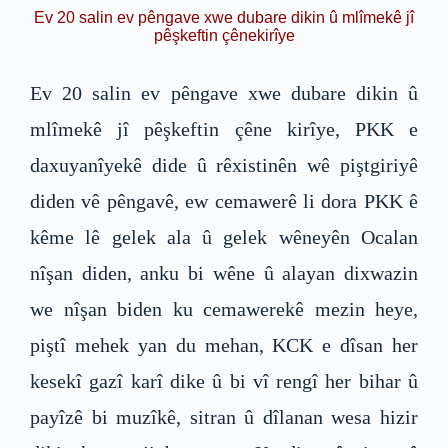
Ev 20 salin ev pêngave xwe dubare dikin û mlîmekê jî
pêşkeftin çênekirîye
Ev 20 salin ev pêngave xwe dubare dikin û
mlîmekê jî pêşkeftin çêne kirîye, PKK e
daxuyanîyekê dide û rêxistinên wê piştgiriyê
diden vê pêngavê, ew cemawerê li dora PKK ê
kême lê gelek ala û gelek wêneyên Ocalan
nîşan diden, anku bi wêne û alayan dixwazin
we nîşan biden ku cemawerekê mezin heye,
piştî mehek yan du mehan, KCK e dîsan her
kesekî gazî karî dike û bi vî rengî her bihar û
payîzê bi muzîkê, sitran û dîlanan wesa hizir