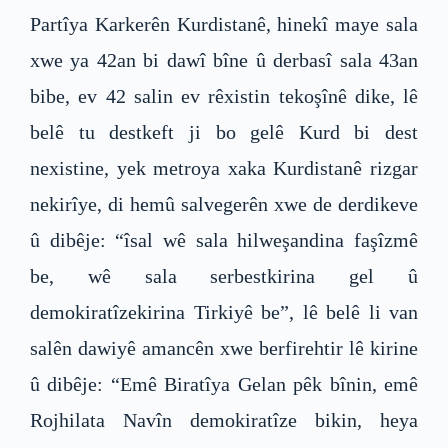
Partîya Karkerên Kurdistanê, hinekî maye sala
xwe ya 42an bi dawî bîne û derbasî sala 43an
bibe, ev 42 salin ev rêxistin tekoşînê dike, lê
belê tu destkeft ji bo gelê Kurd bi dest
nexistine, yek metroya xaka Kurdistanê rizgar
nekirîye, di hemû salvegerên xwe de derdikeve
û dibêje: “îsal wê sala hilweşandina faşîzmê
be, wê sala serbestkirina gel û
demokiratîzekirina Tirkiyê be”, lê belê li van
salên dawiyê amancên xwe berfirehtir lê kirine
û dibêje: “Emê Biratîya Gelan pêk bînin, emê
Rojhilata Navîn demokiratîze bikin, heya