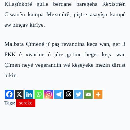
Kilaşînkofê gulle berdane baregeha Rêxistnên
Ciwanên kampa Mexmûrê, piştre asayîşa kampê
ew binçav kirîye.
Malbata Çîmenê jî paş revandina keça wan, gef li
PKK ê xwarine û jêre gotine heger keça wan
Çîmen neyê vegerandin wê kêşeyeke mezin dirust
bikin.
Tags:
sereke