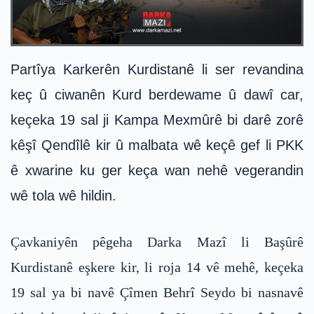
Partîya Karkerên Kurdistanê li ser revandina
keç û ciwanên Kurd berdewame û dawî car,
keçeka 19 sal ji Kampa Mexmûrê bi darê zorê
kêşî Qendîlê kir û malbata wê keçê gef li PKK
ê xwarine ku ger keça wan nehê vegerandin
wê tola wê hildin.
Çavkaniyên pêgeha Darka Mazî li Başûrê
Kurdistanê eşkere kir, li roja 14 vê mehê, keçeka
19 sal ya bi navê Çîmen Behrî Seydo bi nasnavê