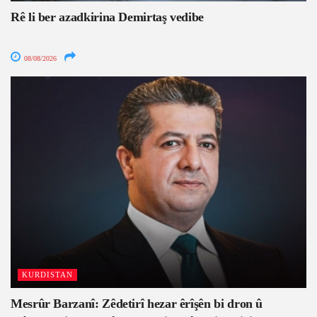
Rê li ber azadkirina Demirtaş vedibe
08/08/2026
KURDISTAN
Mesrûr Barzanî: Zêdetirî hezar êrîşên bi dron û