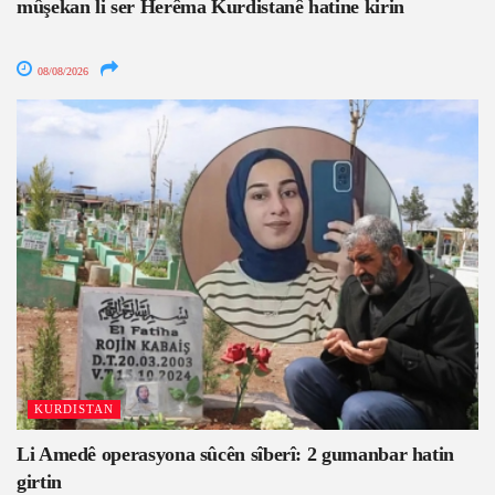
mûşekan li ser Herêma Kurdistanê hatine kirin
08/08/2026
KURDISTAN
Li Amedê operasyona sûcên sîberî: 2 gumanbar hatin
girtin