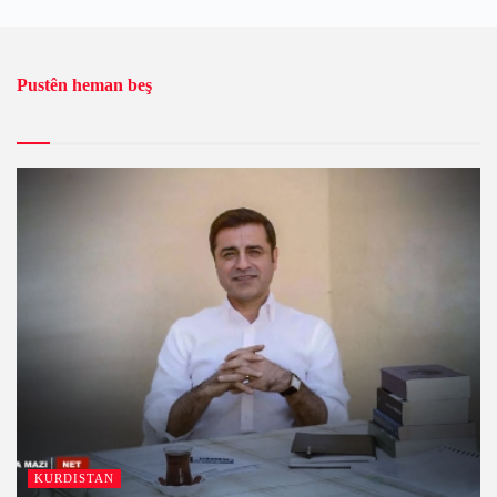
Pustên heman beş
KURDISTAN