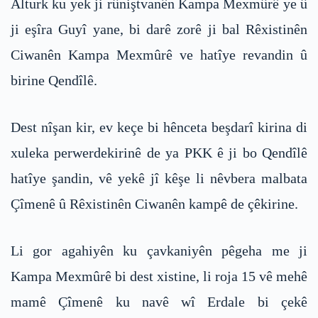
Alturk ku yek ji rûniştvanên Kampa Mexmûrê ye û
ji eşîra Guyî yane, bi darê zorê ji bal Rêxistinên
Ciwanên Kampa Mexmûrê ve hatîye revandin û
birine Qendîlê.
Dest nîşan kir, ev keçe bi hênceta beşdarî kirina di
xuleka perwerdekirinê de ya PKK ê ji bo Qendîlê
hatîye şandin, vê yekê jî kêşe li nêvbera malbata
Çîmenê û Rêxistinên Ciwanên kampê de çêkirine.
Li gor agahiyên ku çavkaniyên pêgeha me ji
Kampa Mexmûrê bi dest xistine, li roja 15 vê mehê
mamê Çîmenê ku navê wî Erdale bi çekê