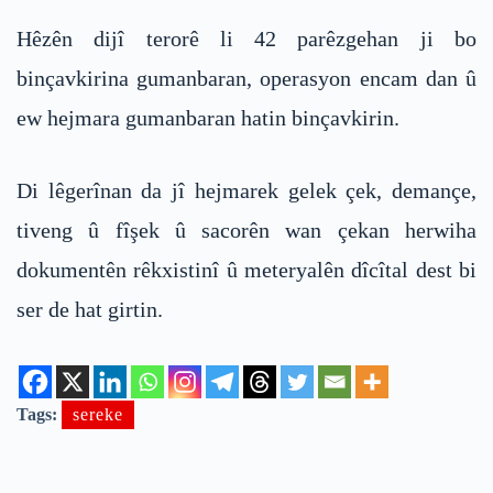
Hêzên dijî terorê li 42 parêzgehan ji bo
binçavkirina gumanbaran, operasyon encam dan û
ew hejmara gumanbaran hatin binçavkirin.
Di lêgerînan da jî hejmarek gelek çek, demançe,
tiveng û fîşek û sacorên wan çekan herwiha
dokumentên rêkxistinî û meteryalên dîcîtal dest bi
ser de hat girtin.
Tags:
sereke