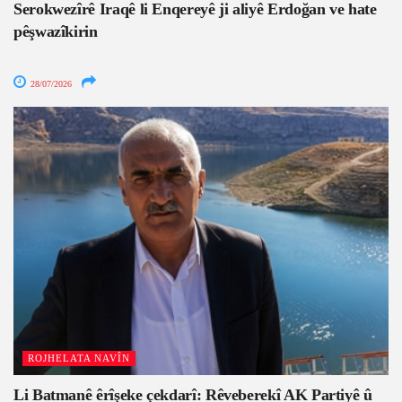
Serokwezîrê Iraqê li Enqereyê ji aliyê Erdoğan ve hate
pêşwazîkirin
28/07/2026
ROJHELATA NAVÎN
Li Batmanê êrîşeke çekdarî: Rêveberekî AK Partiyê û