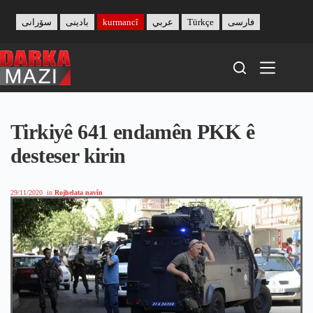
Skip
to
سۆرانی
بادینی
kurmancî
عربي
Türkçe
فارسی
content
Tirkiyê 641 endamên PKK ê
desteser kirin
29/11/2020
in
Rojhelata navîn