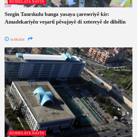
ROJHELATA NAVÎN
Sezgin Tanrıkulu banga yasaya çareseriyê kir:
Amadekariyên veşartî pêvajoyê di xetereyê de dihêlin
01/08/2026
ROJHELATA NAVÎN