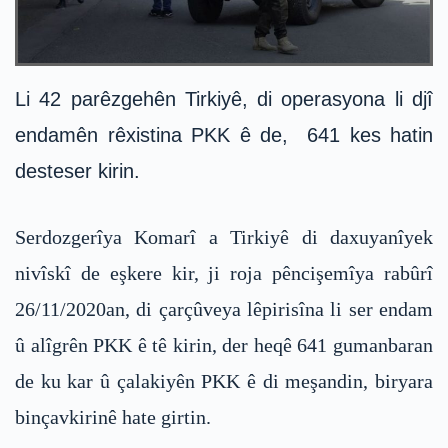
Li 42 parêzgehên Tirkiyê, di operasyona li djî
endamên rêxistina PKK ê de, 641 kes hatin
desteser kirin.
Serdozgerîya Komarî a Tirkiyê di daxuyanîyek
nivîskî de eşkere kir, ji roja pêncişemîya rabûrî
26/11/2020an, di çarçûveya lêpirisîna li ser endam
û alîgrên PKK ê tê kirin, der heqê 641 gumanbaran
de ku kar û çalakiyên PKK ê di meşandin, biryara
binçavkirinê hate girtin.