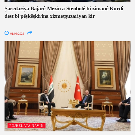
Şaredariya Bajarê Mezin a Stenbolê bi zimanê Kurdî
dest bi pêşkêşkirina xizmetguzariyan kir
01/08/2026
ROJHELATA NAVÎN