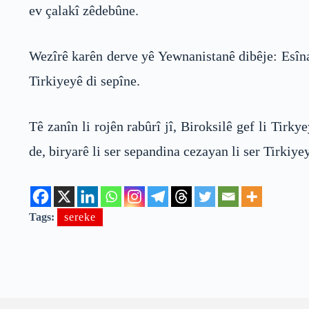
ev çalakî zêdebûne.
Wezîrê karên derve yê Yewnanistanê dibêje: Esîn
Tirkiyeyê di sepîne.
Tê zanîn li rojên rabûrî jî, Biroksilê gef li Ti
de, biryarê li ser sepandina cezayan li ser Tirkiye
Tags:
sereke