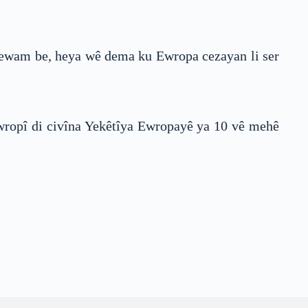
rdewam be, heya wê dema ku Ewropa cezayan li ser
 Ewropî di civîna Yekêtîya Ewropayê ya 10 vê mehê