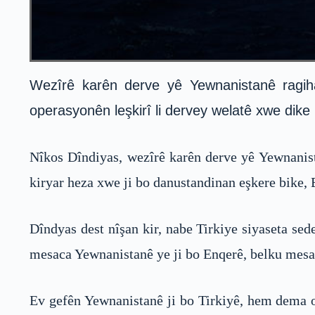
Wezîrê karên derve yê Yewnanistanê ragiha
operasyonên leşkirî li dervey welatê xwe dike 
Nîkos Dîndiyas, wezîrê karên derve yê Yewnanist
kiryar heza xwe ji bo danustandinan eşkere bike, 
Dîndyas dest nîşan kir, nabe Tirkiye siyaseta sed
mesaca Yewnanistanê ye ji bo Enqerê, belku mes
Ev gefên Yewnanistanê ji bo Tirkiyê, hem dema op