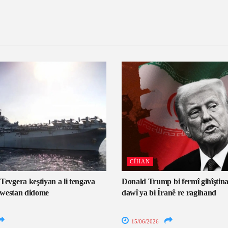
CÎHAN
gera keştiyan a li tengava
Donald Trump bi fermî gihîştina
westan didome
dawî ya bi Îranê re ragihand
15/06/2026