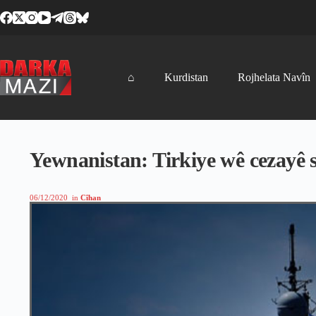
Skip
to
content
⌂
Kurdistan
Rojhelata Navîn
Yewnanistan: Tirkiye wê cezayê s
06/12/2020
in
Cîhan