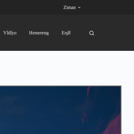
Ziman
Vîdîyo
Hemereng
Erşîf