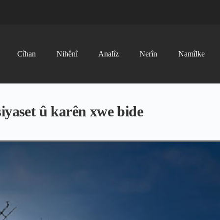
Cîhan
Nihênî
Analîz
Nerîn
Namîlke
iyaset û karên xwe bide