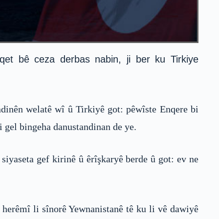
et bê ceza derbas nabin, ji ber ku Tirkiye
dinên welatê wî û Tirkiyê got: pêwîste Enqere bi
i gel bingeha danustandinan de ye.
siyaseta gef kirinê û êrîşkaryê berde û got: ev ne
 herêmî li sînorê Yewnanistanê tê ku li vê dawiyê