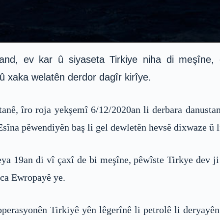
nd, ev kar û siyaseta Tirkiye niha di meşîne, q
û xaka welatên derdor dagîr kirîye.
anê, îro roja yekşemî 6/12/2020an li derbara danustan
Esîna pêwendiyên baş li gel dewletên hevsê dixwaze û l
eya 19an di vî çaxî de bi meşîne, pêwîste Tirkye dev ji 
aca Ewropayê ye.
erasyonên Tirkiyê yên lêgerînê li petrolê li deryayên