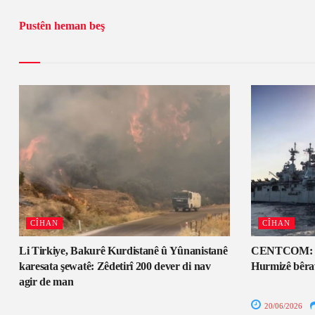
Pustên heman beş
CÎHAN
CÎHAN
Li Tirkiye, Bakurê Kurdistanê û Yûnanistanê
CENTCOM: Tev
karesata şewatê: Zêdetirî 200 dever di nav
Hurmizê bêra
agir de man
20/06/2026