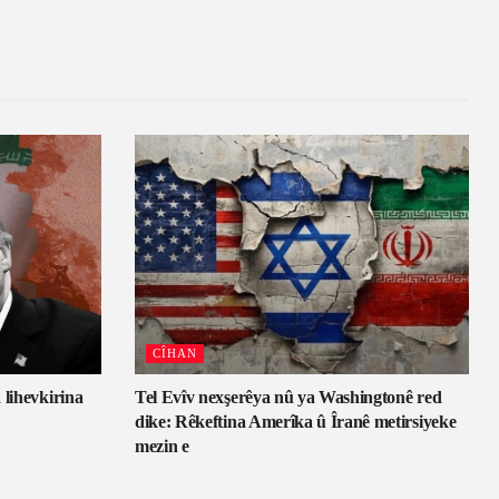
CÎHAN
 lihevkirina
Tel Evîv nexşerêya nû ya Washingtonê red
dike: Rêkeftina Amerîka û Îranê metirsiyeke
mezin e