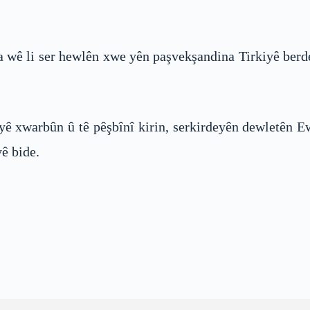
a wê li ser hewlên xwe yên paşvekşandina Tirkiyê be
rkyeyê xwarbûn û tê pêşbînî kirin, serkirdeyên dewletên
yê bide.